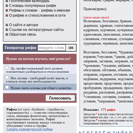
Поэтический календарь
Словарь популярных рифм
Правом(право).
Рифмы к словам
и
рифмы к именам
О рифме и стихосложении в сети
[авом-авым-авом]
Величавым, безглавым, бравым,
О сайте и авторе
дырявым, здравым, златоглавым
Ссылки на литературные сайты
кудрявым, курчавым, кучерявы
одноглавым, писклявым, плюга
Обратная связь
слюнявым, стоглавым, сухощавы
худощавым, чернявым, шепеляв
Генератор рифм
Возглавим, бесславим, *буравим
втравим,*гнусавим, *давим, доб
Нужно ли поэтам изучать своё ремесло?
заправим, заставим, затравим, з
*кровавим, *лукавим, набавим, 
Да, профессиональный поэт должен
обезглавим, обставим, объявим,
основательно разбираться в стихосложении.
отправим, отравим, отставим, пе
Нет, поэзия - свободный полёт мысли, и
подбавим, подправим, подставим
учиться этому нет необходимости.
предоставим, представим, предъ
пробуравим, продырявим, просл
Нужно знать основы для общего развития.
раздавим, расплавим, расправим,
*слюнявим, составим, сплавим, 
Голосовать
уставим, *шершавим, *шепеляви
Рифма
(от греч. rhythmós - стройность,
Показано:
175 рифм
соразмерность) — созвучие стихотворных
Звёздочка
*
в начале слова-глагола обозн
строк, имеющее фоническое, метрическое и
приставками (на-,про-, за-, с-, от-, рас-, пере
композиционное значение.
Рифма
*
Звёздочка
в конце слова указывает на то
подчёркивает границу между стихами и
специальным термином, и т.п.
объединяет стихи в
строфы
.
Словарь разновидностей рифмы