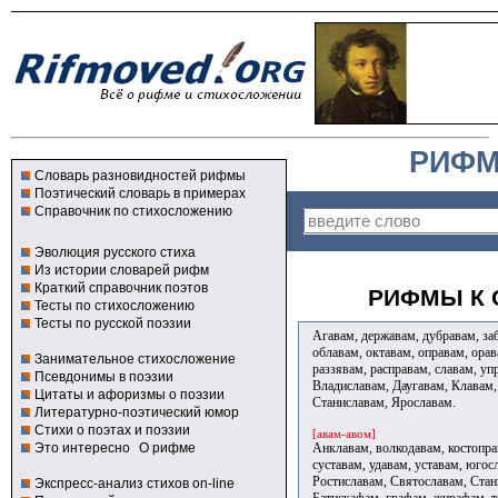
РИФМ
Словарь разновидностей рифмы
Поэтический словарь в примерах
Справочник по стихосложению
Эволюция русского стиха
Из истории словарей рифм
Краткий справочник поэтов
РИФМЫ К 
Тесты по стихосложению
Тесты по русской поэзии
Агавам, державам, дубравам, заб
облавам, октавам, оправам, орав
Занимательное стихосложение
раззявам, расправам, славам, уп
Псевдонимы в поэзии
Владиславам, Даугавам, Клавам,
Цитаты и афоризмы о поэзии
Станиславам, Ярославам.
Литературно-поэтический юмор
Стихи о поэтах и поэзии
[авам-авом]
Анклавам, волкодавам, костоправ
Это интересно
О рифме
суставам, удавам, уставам, юго
Ростиславам, Святославам, Стан
Экспресс-анализ стихов on-line
Батискафам, графам, жирафам, 