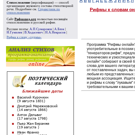
А
Б
В
Г
Д
Е
Ё
Ж
З
И
Й
К
Л
Стихосложение
(версификация) — способ
организации звукового состава стихотворной
Рифмы к словам он
речи. Подробнее см.
Справочник по
стихосложению
Сайт
Рифмовед.org
полностью посвящён
стихосложению и русской рифме.
Русские поэты:
А.П.Сумароков
|
А.Блок
|
Н.Гумилев
|
В.Ходасевич
|
Н.А.Некрасов
|
Рифма к слову «хурмы»
Программа "Рифмы онлайн"
употребительные в поэзии р
"генераторов рифм", пред
технических и узкоспециал
онлайн" собирают в своей 
слова для вашего литерату
от поставленных задач, вы
любым из представленных 
мощная ассоциация. Ищите 
и рифмы к слову "лукавым" 
требовательными к вашим 