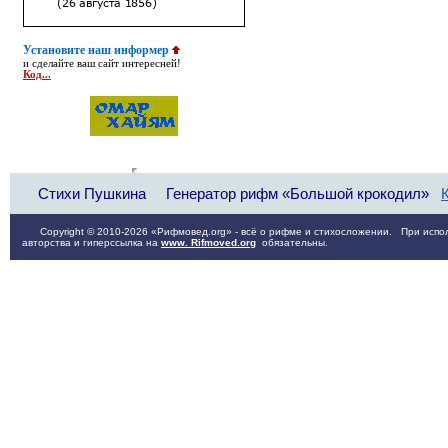
Установите наш информер
и сделайте ваш сайт интересней!
Код...
Стихи Пушкина
Генератор рифм «Большой крокодил»
Copyright © 2010-2026 «Рифмовед.org» - всё о рифме и стихосложении. При испол
авторства и гиперссылка на
www. Rifmoved.org
обязательны.