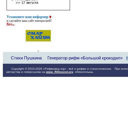
Установите наш информер
и сделайте ваш сайт интересней!
Код...
Стихи Пушкина
Генератор рифм «Большой крокодил»
Copyright © 2010-2026 «Рифмовед.org» - всё о рифме и стихосложении. При испол
авторства и гиперссылка на
www. Rifmoved.org
обязательны.