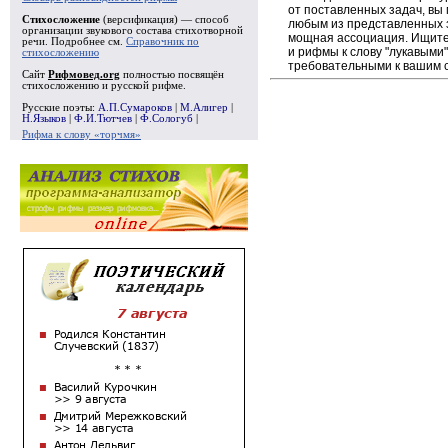
от поставленных задач, вы
Стихосложение
(версификация) — способ
любым из представленных 
организации звукового состава стихотворной
мощная ассоциация. Ищите 
речи. Подробнее см.
Справочник по
и рифмы к слову "лукавыми"
стихосложению
требовательными к вашим 
Сайт
Рифмовед.org
полностью посвящён
стихосложению и русской рифме.
Русские поэты:
А.П.Сумароков
|
М.Алигер
|
Н.Языков
|
Ф.И.Тютчев
|
Ф.Сологуб
|
Рифма к слову «торчмя»