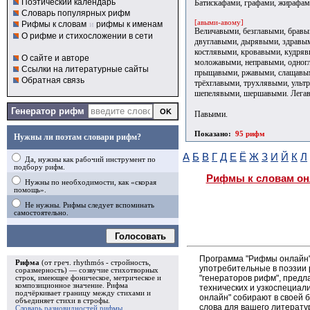
Поэтический календарь
Батискафами, графами, жирафам
Словарь популярных рифм
[авыми-авому]
Рифмы к словам
и
рифмы к именам
Величавыми, безглавыми, бравы
О рифме и стихосложении в сети
двуглавыми, дырявыми, здравым
костлявыми, кровавыми, кудряв
О сайте и авторе
моложавыми, неправыми, одног
Ссылки на литературные сайты
прыщавыми, ржавыми, слащавым
Обратная связь
трёхглавыми, трухлявыми, ульт
шепелявыми, шершавыми. Лега
Генератор рифм
Павьими.
Показано:
95 рифм
Нужны ли поэтам словари рифм?
А
Б
В
Г
Д
Е
Ё
Ж
З
И
Й
К
Л
Да, нужны как рабочий инструмент по
подбору рифм.
Рифмы к словам он
Нужны по необходимости, как «скорая
помощь».
Не нужны. Рифмы следует вспоминать
самостоятельно.
Голосовать
Программа "Рифмы онлайн"
Рифма
(от греч. rhythmós - стройность,
употребительные в поэзии 
соразмерность) — созвучие стихотворных
"генераторов рифм", пред
строк, имеющее фоническое, метрическое и
композиционное значение.
Рифма
технических и узкоспециал
подчёркивает границу между стихами и
онлайн" собирают в своей 
объединяет стихи в
строфы
.
слова для вашего литерату
Словарь разновидностей рифмы