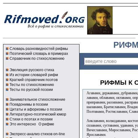
РИФМ
Словарь разновидностей рифмы
Поэтический словарь в примерах
Справочник по стихосложению
Эволюция русского стиха
Из истории словарей рифм
Краткий справочник поэтов
РИФМЫ К С
Тесты по стихосложению
Тесты по русской поэзии
Агавами, державами, дубравами,
лавами, облавами, октавами, опр
Занимательное стихосложение
приправами, раззявами, расправа
Псевдонимы в поэзии
шалавами, Братиславами, Влади
Цитаты и афоризмы о поэзии
Полтавами, Ростиславами, Слав
Литературно-поэтический юмор
Стихи о поэтах и поэзии
Анклавами, волкодавами, костоп
Это интересно
О рифме
сплавами, суставами, удавами, 
Вячеславами, Мирославами, Рос
Экспресс-анализ стихов on-line
Ярославами.