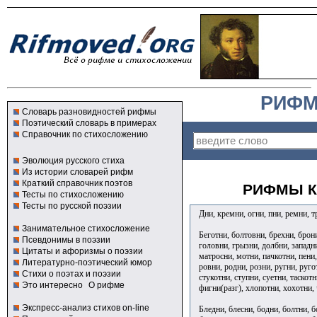
РИФМ
Словарь разновидностей рифмы
Поэтический словарь в примерах
Справочник по стихосложению
Эволюция русского стиха
Из истории словарей рифм
Краткий справочник поэтов
РИФМЫ К
Тесты по стихосложению
Тесты по русской поэзии
Дни, кремни, огни, пни, ремни, 
Занимательное стихосложение
Беготни, болтовни, брехни, брони
Псевдонимы в поэзии
головни, грызни, долбни, западн
Цитаты и афоризмы о поэзии
матросни, мотни, пачкотни, пени,
Литературно-поэтический юмор
ровни, родни, розни, ругни, руго
Стихи о поэтах и поэзии
стукотни, ступни, суетни, таскотн
Это интересно
О рифме
фигни(разг), хлопотни, хохотни,
Экспресс-анализ стихов on-line
Бледни, блесни, бодни, болтни, 