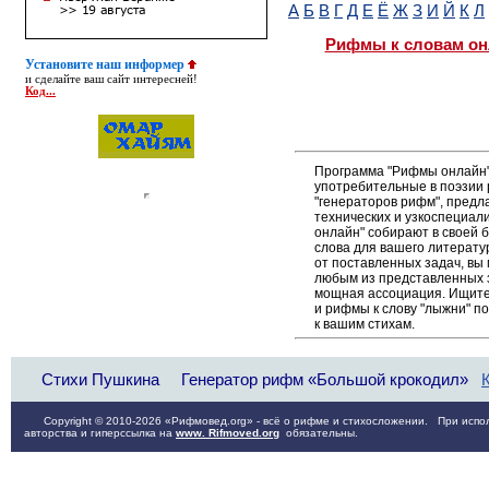
А
Б
В
Г
Д
Е
Ё
Ж
З
И
Й
К
Л
Рифмы к словам он
Установите наш информер
и сделайте ваш сайт интересней!
Код...
Программа "Рифмы онлайн"
употребительные в поэзии 
"генераторов рифм", пред
технических и узкоспециал
онлайн" собирают в своей 
слова для вашего литерату
от поставленных задач, вы
любым из представленных 
мощная ассоциация. Ищите 
и рифмы к слову "лыжни" п
к вашим стихам.
Стихи Пушкина
Генератор рифм «Большой крокодил»
Copyright © 2010-2026 «Рифмовед.org» - всё о рифме и стихосложении. При испол
авторства и гиперссылка на
www. Rifmoved.org
обязательны.