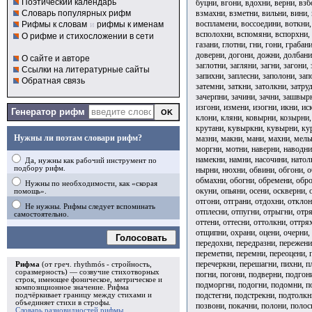
Поэтический календарь
буцни, вгони, вдохни, верни, взб
взмахни, взметни, вильни, вини,
Словарь популярных рифм
воспламени, воссоедини, воткни,
Рифмы к словам
и
рифмы к именам
всполохни, вспомяни, вспорхни, 
О рифме и стихосложении в сети
газани, глотни, гни, гони, грабан
доверни, догони, дожни, долбани,
О сайте и авторе
заглотни, загляни, загни, загони,
Ссылки на литературные сайты
запихни, заплесни, заполони, запо
Обратная связь
затемни, заткни, затолкни, затру
зачерпни, зачини, зачни, зашвырн
изгони, измени, изогни, икни, ис
Генератор рифм
клони, кляни, ковырни, козырни, 
крутани, кувыркни, кувырни, курн
Нужны ли поэтам словари рифм?
мазни, макни, мани, махни, мель
моргни, мотни, наверни, наводни,
намекни, намни, насочини, натол
Да, нужны как рабочий инструмент по
подбору рифм.
нырни, нюхни, обвини, обгони, о
обмахни, обогни, обремени, обро
Нужны по необходимости, как «скорая
окуни, опьяни, осени, оскверни, 
помощь».
отгони, отграни, отдохни, отклон
Не нужны. Рифмы следует вспоминать
отплесни, отпугни, отрыгни, отря
самостоятельно.
оттени, оттесни, оттолкни, оттр
отщипни, охрани, оцени, очерни, 
Голосовать
передохни, передразни, пережени
переметни, перемни, переоцени, п
перечеркни, перешагни, пихни, п
Рифма
(от греч. rhythmós - стройность,
соразмерность) — созвучие стихотворных
погни, погони, подверни, подгон
строк, имеющее фоническое, метрическое и
подморгни, подогни, подомни, по
композиционное значение.
Рифма
подстегни, подстрекни, подтолкн
подчёркивает границу между стихами и
объединяет стихи в
строфы
.
позвони, покачни, полони, полос
Словарь разновидностей рифмы