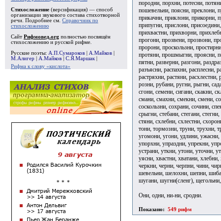
породни, порхни, потесни, потян
пошевельни, поясни, преклони, п
Стихосложение
(версификация) — способ
организации звукового состава стихотворной
прикачни, приклони, прикорни, 
речи. Подробнее см.
Справочник по
припугни, прислони, присоедини,
стихосложению
прихвастни, прихворни, прихлебн
Сайт
Рифмовед.org
полностью посвящён
прогони, прозвени, прозвони, п
стихосложению и русской рифме.
пророни, проскользни, простирни
Русские поэты:
А.П.Сумароков
|
А.Майков
|
протяни, прошмыгни, проясни, пс
М.Алигер
|
А.Майков
|
С.Я.Маршак
|
пятни, разверни, разгони, раздра
Рифма к слову «кислота»
разъясни, распахни, расплесни, р
растряхни, растяни, расхлестни, 
розни, рубани, ругни, рыгни, сад
сгони, семени, сигани, скакни, с
смани, смахни, смекни, смени, со
соскользни, сохрани, сочини, спе
срыгни, стебани, стегани, стегни,
стяни, схлебни, схлестни, схорон
тони, тормозни, труни, трухни, т
угомони, угони, удлини, ужасни,
упорхни, упраздни, упрекни, упр
устрани, уткни, утони, уточни, у
уясни, хвастни, хватани, хлебни,
черкни, черни, черпни, чини, чи
шевельни, шелохни, шепни, шиб
шугани, шугни(сленг), щегольни
Они, одни, ни-ни, сродни.
Показано:
549 рифм