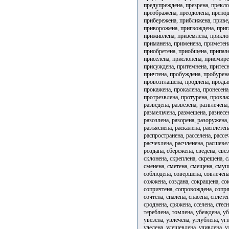
предупреждена, презрена, прекло
преображена, преодолена, препод
прибережена, приближена, привед
приворожена, пригвождена, пригл
приживлена, приземлена, прикло
приманена, применена, приметен
приобретена, приобщена, припале
приселена, прислонена, присмире
присуждена, притемнена, притесн
причтена, пробуждена, пробурена
провозглашена, продлена, проды
прокажена, прокалена, пронесена
протрезвлена, протурена, прохла
разведена, развезена, развлечена
размельчена, размещена, разнесе
разозлена, разорена, разоружена,
разъяснена, раскалена, расплетен
распространена, расселена, рассе
расчехлена, расчленена, расшеве
роздана, сбережена, сведена, свез
склонена, скреплена, скрещена, с
сменена, сметена, смещена, смуще
соблюдена, совершена, совлечена
сожжена, создана, сокращена, со
сопричтена, сопровождена, сопря
сочтена, спалена, спасена, сплете
сроднена, сряжена, сселена, стесн
тереблена, томлена, убеждена, у
увезена, увлечена, углублена, уг
уделена, удешевлена, удивлена, у