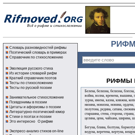
РИФМ
Словарь разновидностей рифмы
Поэтический словарь в примерах
Справочник по стихосложению
Эволюция русского стиха
Из истории словарей рифм
Краткий справочник поэтов
РИФМЫ К
Тесты по стихосложению
Тесты по русской поэзии
Белена, белизна, белизна, блесна,
война, волна, времена, вышина, г
Занимательное стихосложение
зурна, имена, казна, княжна, коп
Псевдонимы в поэзии
низина, новизна, новина, ордена,
Цитаты и афоризмы о поэзии
полутона, редина, сатана, свежина
Литературно-поэтический юмор
старшина, стена, сторона, страна,
Стихи о поэтах и поэзии
целина, цена, чайхана, ширина, 
Это интересно
О рифме
Бегуна, блина, болтуна, бормотун
Экспресс-анализ стихов on-line
ведуна, веретена, вертуна, вещун