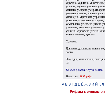
удручена, уединена, ужесточена,
уличена, улучена, умалена, уман
умилена, умирена, умиротворена,
унижена, упасена, упечена, уплет
упреждена, упрочнена, упрощена,
услащена, усложнена, усмирена, 
усыновлена, усыплена, утаена, ут
утолщена, утомлена, утончена, у
учинена, учреждена, учтена, уще
хулена, чернена, щажена.
Суждена.
Докрасна, должна, не вольна, не
полна.
Она, одна, хана, сполна, допоздн
на!
Какого рожна? Купи слона.
Показано:
1037 рифм
А
Б
В
Г
Д
Е
Ё
Ж
З
И
Й
К
Л
Рифмы к словам он