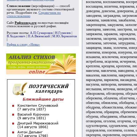
воспалена, воспламенена, воспре
восхищена, вплетена, впряжена, в
Стихосложение
(версификация) — способ
организации звукового состава стихотворной
доведена, довезена, довершена, д
речи. Подробнее см.
Справочник по
заводнена, заграждена, загроможд
стихосложению
зажжена, заживлена, закабалена, 
Сайт
Рифмовед.org
полностью посвящён
закрепощена, закружена, залоснен
стихосложению и русской рифме.
замещена, занесена, заострена, з
Русские поэты:
А.П.Сумароков
|
Н.Гумилев
|
запряжена, заражена, зарождена, 
В.Ходасевич
|
П.А.Вяземский
|
М.Ю.Лермонтов
заснежена, засорена, засрамлена, 
|
затемнена, заточена, затруднена, 
Рифма к слову «Невы»
защищена, звана, золочена, извед
изменена, изморена, изнурена, и
искажена, исключена, искоренена
истреблена, исцелена, исчернена,
креплена, крещена, кроплена, лиш
навезена, навлечена, наводнена,
накалена, наклонена, накренена, 
нарождена, наряжена, насаждена, 
насулена, натворена, начинена, н
неслышна, неточна, низведена, об
обворожена, обговорена, обгрызе
обережена, облачена, облегчена, 
обнесена, обновлена, обобщена, 
ободрена, обожествлена, обожжен
обрамлена, обращена, обременена
обурена, объединена, объяснена,
оговорена, оголена, огорчена, ог
одухотворена, одушевлена, ожест
оздоровлена, озеленена, озлена, 
окрещена, окровенена, окроплена