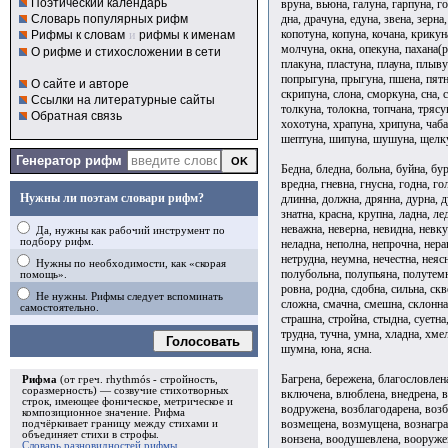
Поэтический календарь
вруна, вьюна, галуна, гарпуна, г
дна, драчуна, едуна, звена, зерна
Словарь популярных рифм
копотуна, копуна, кочана, крикуна
Рифмы к словам
и
рифмы к именам
молчуна, окна, опекуна, пахана(р
О рифме и стихосложении в сети
плакуна, пластуна, плауна, плыву
попрыгуна, прыгуна, пшена, пятна
О сайте и авторе
скрипуна, слона, сморкуна, сна, с
Ссылки на литературные сайты
толкуна, толокна, топчана, трясу
Обратная связь
хохотуна, храпуна, хрипуна, чаба
шептуна, шипуна, шушуна, щелк
Генератор рифм
Бедна, бледна, больна, буйна, бур
вредна, гневна, гнусна, годна, го
Нужны ли поэтам словари рифм?
длинна, должна, дрянна, дурна, д
знатна, красна, крупна, ладна, л
неважна, неверна, невидна, невку
Да, нужны как рабочий инструмент по
подбору рифм.
неладна, неполна, непрочна, нера
нетрудна, неумна, нечестна, неясн
Нужны по необходимости, как «скорая
полубольна, полупьяна, полутемна
помощь».
ровна, родна, сдобна, сильна, скв
Не нужны. Рифмы следует вспоминать
сложна, смачна, смешна, склонна,
самостоятельно.
страшна, стройна, стыдна, суетна,
трудна, тучна, умна, хладна, хмел
Голосовать
шумна, юна, ясна.
Багрена, бережена, благословлен
Рифма
(от греч. rhythmós - стройность,
соразмерность) — созвучие стихотворных
включена, влюблена, внедрена, в
строк, имеющее фоническое, метрическое и
водружена, возблагодарена, возб
композиционное значение.
Рифма
возмещена, возмущена, вознагра
подчёркивает границу между стихами и
объединяет стихи в
строфы
.
вонзена, воодушевлена, вооруже
Словарь разновидностей рифмы