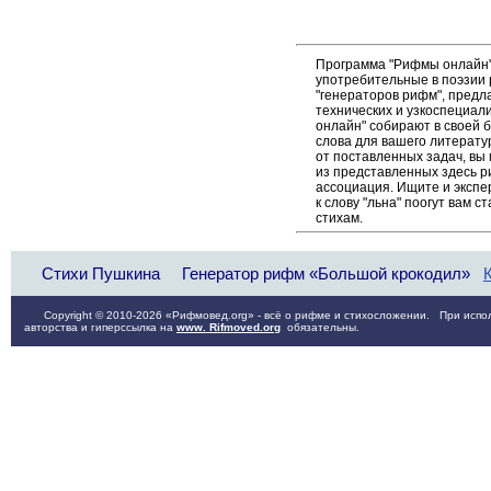
Программа "Рифмы онлайн"
употребительные в поэзии р
"генераторов рифм", пред
технических и узкоспециал
онлайн" собирают в своей 
слова для вашего литерату
от поставленных задач, вы
из представленных здесь 
ассоциация. Ищите и экспе
к слову "льна" поогут вам 
стихам.
Стихи Пушкина
Генератор рифм «Большой крокодил»
Copyright © 2010-2026 «Рифмовед.org» - всё о рифме и стихосложении. При испол
авторства и гиперссылка на
www. Rifmoved.org
обязательны.