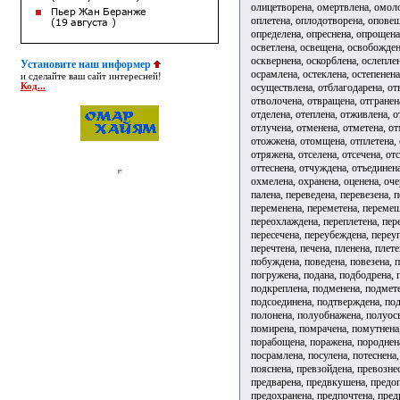
олицетворена, омертвлена, омоло
оплетена, оплодотворена, оповещ
определена, опреснена, опрощена
осветлена, освещена, освобожден
осквернена, оскорблена, ослепле
Установите наш информер
осрамлена, остеклена, остепенена
и сделайте ваш сайт интересней!
осуществлена, отблагодарена, отв
Код...
отволочена, отвращена, отгранена
отделена, отеплена, отживлена, о
отлучена, отменена, отметена, о
отожжена, отомщена, отплетена, 
отряжена, отселена, отсечена, от
оттеснена, отчуждена, отъединен
охмелена, охранена, оценена, о
палена, переведена, перевезена, 
переменена, переметена, перемещ
переохлаждена, переплетена, пер
пересечена, переубеждена, переу
перечтена, печена, пленена, плет
побуждена, поведена, повезена, 
погружена, подана, подбодрена, 
подкреплена, подменена, подмете
подсоединена, подтверждена, под
полонена, полуобнажена, полуос
помирена, помрачена, помутнена,
порабощена, поражена, породнена
посрамлена, посулена, потеснена
пояснена, превзойдена, превозне
предварена, предвкушена, предо
предохранена, предпочтена, пред