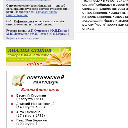
технических и узкоспециал
онлайн" собирают в своей 
Стихосложение
(версификация) — способ
слова для вашего литерату
организации звукового состава стихотворной
речи. Подробнее см.
Справочник по
от поставленных задач, вы
стихосложению
из представленных здесь 
ассоциация. Ищите и экспе
Сайт
Рифмовед.org
полностью посвящён
к слову "льстя" поогут вам
стихосложению и русской рифме.
стихам.
Русские поэты:
А.П.Сумароков
|
Ф.Н.Глинка
|
М.Ю.Лермонтов
|
Ф.И.Тютчев
|
С.Я.Маршак
|
Рифма к слову «живлю»