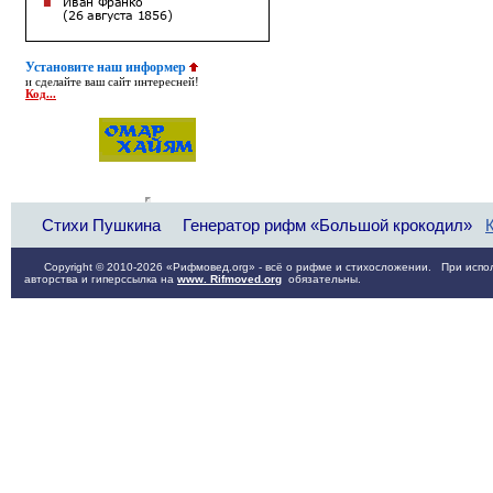
Установите наш информер
и сделайте ваш сайт интересней!
Код...
Стихи Пушкина
Генератор рифм «Большой крокодил»
Copyright © 2010-2026 «Рифмовед.org» - всё о рифме и стихосложении. При испол
авторства и гиперссылка на
www. Rifmoved.org
обязательны.