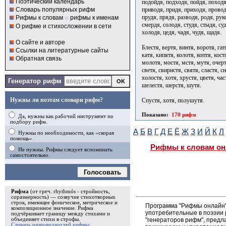
Поэтический календарь
подойдя, подходя, пойдя, походя
приводя, придя, приходя, провод
Словарь популярных рифм
прудя, прядя, разводя, родя, руко
Рифмы к словам
и
рифмы к именам
смердя, солодя, студя, стыдя, суд
О рифме и стихосложении в сети
холодя, цедя, чадя, чудя, щадя.
О сайте и авторе
Блестя, вертя, винтя, воротя, гат
Ссылки на литературные сайты
катя, кипятя, колотя, коптя, кост
Обратная связь
молотя, мостя, мстя, мутя, очерт
светя, свиристя, святя, сластя, с
холостя, хотя, хрустя, цветя, час
Генератор рифм
шелестя, шерстя, шутя.
Нужны ли поэтам словари рифм?
Спустя, хотя, полушутя.
Показано:
170 рифм
Да, нужны как рабочий инструмент по
подбору рифм.
А
Б
В
Г
Д
Е
Ё
Ж
З
И
Й
К
Л
Нужны по необходимости, как «скорая
помощь».
Рифмы к словам он
Не нужны. Рифмы следует вспоминать
самостоятельно.
Голосовать
Рифма
(от греч. rhythmós - стройность,
соразмерность) — созвучие стихотворных
строк, имеющее фоническое, метрическое и
Программа "Рифмы онлайн"
композиционное значение.
Рифма
употребительные в поэзии р
подчёркивает границу между стихами и
"генераторов рифм", пред
объединяет стихи в
строфы
.
Словарь разновидностей рифмы