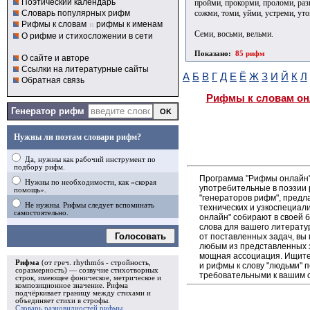
Поэтический календарь
пройми, прокорми, проломи, раз
сожми, томи, уйми, устреми, ут
Словарь популярных рифм
Рифмы к словам
и
рифмы к именам
Семи, восьми, вельми.
О рифме и стихосложении в сети
Показано:
85 рифм
О сайте и авторе
Ссылки на литературные сайты
А
Б
В
Г
Д
Е
Ё
Ж
З
И
Й
К
Л
Обратная связь
Рифмы к словам он
Генератор рифм
Нужны ли поэтам словари рифм?
Да, нужны как рабочий инструмент по
подбору рифм.
Программа "Рифмы онлайн"
Нужны по необходимости, как «скорая
употребительные в поэзии 
помощь».
"генераторов рифм", пред
Не нужны. Рифмы следует вспоминать
технических и узкоспециал
самостоятельно.
онлайн" собирают в своей 
слова для вашего литерату
Голосовать
от поставленных задач, вы
любым из представленных 
мощная ассоциация. Ищите 
Рифма
(от греч. rhythmós - стройность,
и рифмы к слову "людьми" п
соразмерность) — созвучие стихотворных
требовательными к вашим 
строк, имеющее фоническое, метрическое и
композиционное значение.
Рифма
подчёркивает границу между стихами и
объединяет стихи в
строфы
.
Словарь разновидностей рифмы