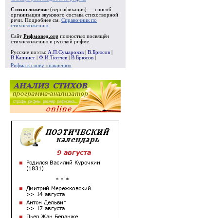
Стихосложение
(версификация) — способ
организации звукового состава стихотворной
речи. Подробнее см.
Справочник по
стихосложению
Сайт
Рифмовед.org
полностью посвящён
стихосложению и русской рифме.
Русские поэты:
А.П.Сумароков
|
В.Брюсов
|
В.Капнист
|
Ф.И.Тютчев
|
В.Брюсов
|
Рифма к слову «накреню»