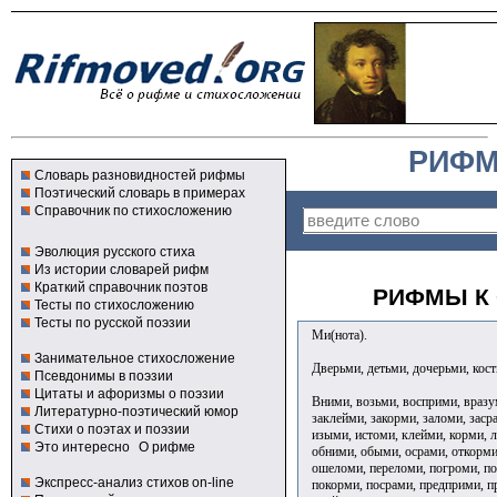
РИФМ
Словарь разновидностей рифмы
Поэтический словарь в примерах
Справочник по стихосложению
Эволюция русского стиха
Из истории словарей рифм
Краткий справочник поэтов
РИФМЫ К 
Тесты по стихосложению
Тесты по русской поэзии
Ми(нота).
Занимательное стихосложение
Дверьми, детьми, дочерьми, кос
Псевдонимы в поэзии
Цитаты и афоризмы о поэзии
Вними, возьми, восприми, вразу
Литературно-поэтический юмор
заклейми, закорми, заломи, заср
Стихи о поэтах и поэзии
изыми, истоми, клейми, корми, 
Это интересно
О рифме
обними, обыми, осрами, откорми
ошеломи, переломи, погроми, п
Экспресс-анализ стихов on-line
покорми, посрами, предприми, 