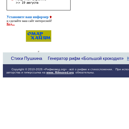
Установите наш информер
и сделайте ваш сайт интересней!
Код...
Стихи Пушкина
Генератор рифм «Большой крокодил»
Copyright © 2010-2026 «Рифмовед.org» - всё о рифме и стихосложении. При испол
авторства и гиперссылка на
www. Rifmoved.org
обязательны.