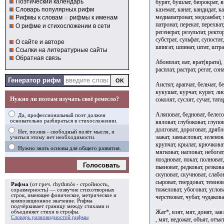
Поэтический календарь
бурят, бушлат, бюрократ, ви
каземат, канат, кандидат, к
Словарь популярных рифм
медиапатронат, медсанбат, м
Рифмы к словам
и
рифмы к именам
патронат, перекат, перехват
О рифме и стихосложении в сети
регенерат, результат, ректор
субстрат, сульфат, супостат
О сайте и авторе
шпигат, шпинат, штат, штра
Ссылки на литературные сайты
Обратная связь
Абонплат, ват, врат(врата), 
расплат, растрат, регат, сона
Генератор рифм
Аистят, арапчат, бельчат, б
кукушат, курчат, курят, лис
Нужно ли поэтам изучать своё ремесло?
соколят, суслят, сучат, тата
Аляповат, бедноват, белесов
Да, профессиональный поэт должен
основательно разбираться в стихосложении.
вяловат, глубоковат, глупов
долговат, дороговат, дрябл
Нет, поэзия - свободный полёт мысли, и
зажат, замысловат, зеленова
учиться этому нет необходимости.
крупчат, крылат, крючковат
Нужно знать основы для общего развития.
мягковат, нагловат, небогат
поздноват, покат, полноват
Голосовать
пьяноват, редковат, резкова
скуповат, скучноват, слабов
сыроват, твердоват, темнова
Рифма
(от греч. rhythmós - стройность,
тяжеловат, убоговат, углова
соразмерность) — созвучие стихотворных
строк, имеющее фоническое, метрическое и
черствоват, чубат, чудаков
композиционное значение.
Рифма
подчёркивает границу между стихами и
Жат*, взят, мят, донят, завз
объединяет стихи в
строфы
.
Словарь разновидностей рифмы
, мят, недожат, объят, отъят