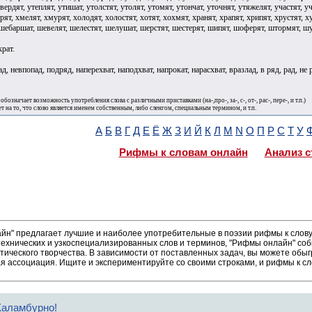
крат.
ад, невпопад, подряд, наперехват, наподхват, напрокат, нарасхват, вразлад, в ряд, рад, не р
 обозначает возможность употребления слова с различными приставками (на-,про-, за-, с-, от-, рас-, пере-, и т.п.)
ет на то, что слово является именем собственным, либо сленгом, специальным термином, и т.п.
А
Б
В
Г
Д
Е
Ё
Ж
З
И
Й
К
Л
М
N
О
П
Р
С
Т
У
Рифмы к словам онлайн
Анализ с
н" предлагает лучшие и наиболее употребительные в поэзии рифмы к слову 
ехнических и узкоспециализированных слов и терминов, "Рифмы онлайн" соб
тического творчества. В зависимости от поставленных задач, вы можете об
ая ассоциация. Ищите и экспериментируйте со своими строками, и рифмы к сл
Каламбурно!