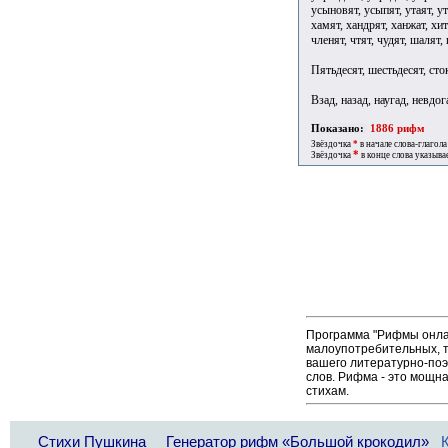
Пятьдесят, шестьдесят, сто
Взад, назад, наугад, невдог
Показано:
1886 рифм
Звёздочка
*
в начале слова-глагола
*
Звёздочка
в конце слова указыва
Программа "Рифмы онлай
малоупотребительных, т
вашего литературно-поэ
слов. Рифма - это мощн
стихам.
Стихи Пушкина
Генератор рифм «Большой крокодил»