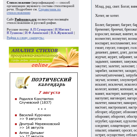
Стихосложение
(версификация) — способ
Млад, рад, свят. Богат, вин
организации звукового состава стихотворной
речи. Подробнее см.
Справочник по
стихосложению
Хотят, не хотят.
Сайт
Рифмовед.org
полностью посвящён
стихосложению и русской рифме.
Болят, багрянят, багрят, барахлят, басят, бдят, белят, бередят, благоволят, благодарят, благословят, благотворят, блажат, бледнят, блестят, блудят, боготворят, бодрят, бомбят, бороздят, боронят, бранят, бременят, бренчат, брюзжат, бубнят, бугрят, бузят, бурлят, бурчат, бурят, бутят, ввинтят, вдолбят, велят, вередят, верезжат, верещат, вершат, веселят, взбодрят, взгромоздят, взлетят, взманят, взрастят, взрослят, визжат, винтят, винят, висят, вклинят, включат, вкоренят, влачат, влетят, вместят, внедрят, внушат, водворят, водрузят, возблагодарят, возбудят, возвеселят, возвестят, возвратят, воззрят, возместят, возмутят, вознаградят, возобновят, возомнят, возразят, возродят, вомчат, вонзят, вообразят, воодушевят, вооружат, воплотят, вопят, ворожат, ворошат, ворсят, ворчат, воскресят, воспалят, воспарят, воспламенят, воссоединят, восхитят, вразумят, вредят, временят, вручат, вскипятят, вскружат, всполошат, вспылят, всучат, втеснят, галдят, гвоздят, гласят, глупят, глушат, глядят, гневят, гноят, гнусят, говорят, голосят, голубят, гомонят, городят, горчат, горят, горячат, гостят, гранят, графят, гремят, грешат, грозят, громоздят, громят, грубят, грустят, грязнят, гудят, густят, двоят, дерзят, дешевят, дивят, длят, доглядят, долбят, долетят, дорожат, досадят(досада), досидят, доят, дребезжат, дрожат, дудят, дурят, дымят, егозят, едят, ерошат
Русские поэты:
А.П.Сумароков
|
И.Мятлев
|
В.Тушнова
|
И.Ф.Анненский
|
В.А.Жуковский
|
Рифма к слову «цапнуть»