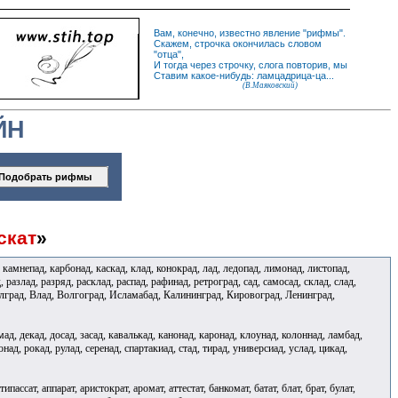
Вам, конечно, известно
явление
"
рифмы
".
Скажем,
строчка
окончилась словом
"
отца
",
И
тогда
через строчку, слога повторив, мы
Ставим какое-нибудь: ламцадрица-ца...
(В.Маяковский)
ЙН
скат
»
, камнепад, карбонад, каскад, клад, конокрад, лад, ледопад, лимонад, листопад,
разлад, разряд, расклад, распад, рафинад, ретроград, сад, самосад, склад, слад,
 Белград, Влад, Волгоград, Исламабад, Калининград, Кировоград, Ленинград,
ад, декад, досад, засад, кавалькад, канонад, каронад, клоунад, колоннад, ламбад,
над, рокад, рулад, серенад, спартакиад, стад, тирад, универсиад, услад, цикад,
типассат, аппарат, аристократ, аромат, аттестат, банкомат, батат, блат, брат, булат,