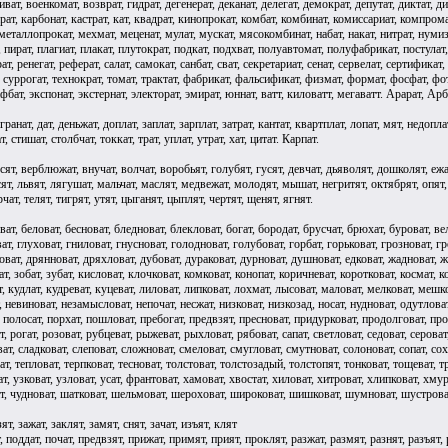
ват, военкомат, возврат, гидрат, дегенерат, деканат, делегат, демократ, депутат, диктат, ди
арат, карбонат, кастрат, кат, квадрат, кинопрокат, комбат, комбинат, комиссариат, компрома
еталлопрокат, мехмат, меценат, мулат, мускат, мясокомбинат, набат, накат, нитрат, нумизмат
, пират, плагиат, плакат, плутократ, подкат, подхват, полуавтомат, полуфабрикат, постулат,
ат, ренегат, реферат, салат, самокат, санбат, сват, секретариат, сенат, сервелат, сертификат
, суррогат, технократ, томат, трактат, фабрикат, фальсификат, физмат, формат, фосфат, фо
фбат, экспонат, экстернат, электорат, эмират, юннат, ватт, киловатт, мегаватт. Арарат, А
гранат, дат, деньжат, доплат, заплат, зарплат, затрат, кантат, квартплат, лопат, мят, недопла
т, стишат, столбчат, токкат, трат, уплат, утрат, хат, цитат. Карпат.
есят, верблюжат, внучат, волчат, воробьят, голубят, гусят, девчат, дьяволят, дошколят, ежат
ят, львят, лягушат, мальчат, маслят, медвежат, молодят, мышат, негритят, октябрят, опят, о
рчат, телят, тигрят, утят, цыганят, цыплят, чертят, щенят, ягнят.
ат, беловат, бесноват, бледноват, блекловат, богат, бородат, брусчат, брюхат, буроват, ве
ат, глуховат, гниловат, гнусноват, голодноват, голубоват, горбат, горьковат, грозноват, г
оват, дрянноват, дряхловат, дубоват, дураковат, дурноват, душноват, едковат, жадноват, 
т, зобат, зубат, кисловат, клочковат, комковат, конопат, коричневат, коротковат, космат, к
, кудлат, кудреват, куцеват, лиловат, липковат, лохмат, лысоват, маловат, мелковат, меш
, невиноват, незамысловат, непочат, несжат, низковат, низкозад, носат, нудноват, одутловат
, полосат, порхат, пошловат, пребогат, предвзят, пресноват, придурковат, продолговат, про
т, рогат, розоват, рубцеват, рыжеват, рыхловат, рябоват, сапат, светловат, седоват, сероват
ат, сладковат, слеповат, сложноват, смеловат, смугловат, смутноват, солоноват, сопат, соха
т, тепловат, терпковат, тесноват, толстоват, толстозадый, толстопят, тонковат, тощеват, тр
т, узковат, узловат, усат, франтоват, хамоват, хвостат, хиловат, хитроват, хлипковат, хму
ат, чудноват, шатковат, шельмоват, шероховат, широковат, шишковат, шумноват, шустрова
ят, зажат, заклят, замят, снят, зачат, изъят, клят
, поддат, почат, предвзят, прижат, примят, прият, проклят, разжат, размят, разнят, разъят, р