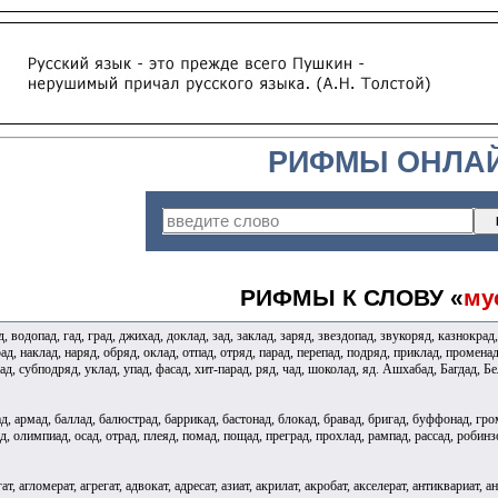
РИФМЫ ОНЛА
РИФМЫ К СЛОВУ «
му
, водопад, гад, град, джихад, доклад, зад, заклад, заряд, звездопад, звукоряд, казнокрад
д, наклад, наряд, обряд, оклад, отпад, отряд, парад, перепад, подряд, приклад, променад, 
пад, субподряд, уклад, упад, фасад, хит-парад, ряд, чад, шоколад, яд. Ашхабад, Багдад,
д, армад, баллад, балюстрад, баррикад, бастонад, блокад, бравад, бригад, буффонад, гром
д, олимпиад, осад, отрад, плеяд, помад, пощад, преград, прохлад, рампад, рассад, робинзо
ат, агломерат, агрегат, адвокат, адресат, азиат, акрилат, акробат, акселерат, антиквариат, ан