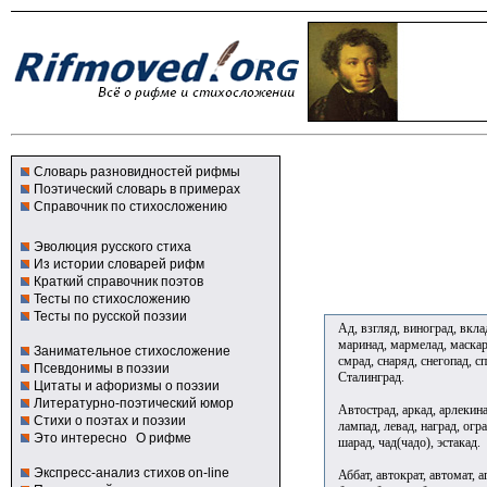
Словарь разновидностей рифмы
Поэтический словарь в примерах
Справочник по стихосложению
Эволюция русского стиха
Из истории словарей рифм
Краткий справочник поэтов
Тесты по стихосложению
Тесты по русской поэзии
Ад, взгляд, виноград, вклад
маринад, мармелад, маскара
Занимательное стихосложение
смрад, снаряд, снегопад, с
Псевдонимы в поэзии
Сталинград.
Цитаты и афоризмы о поэзии
Литературно-поэтический юмор
Автострад, аркад, арлекина
Стихи о поэтах и поэзии
лампад, левад, наград, огра
Это интересно
О рифме
шарад, чад(чадо), эстакад.
Экспресс-анализ стихов on-line
Аббат, автократ, автомат, аг