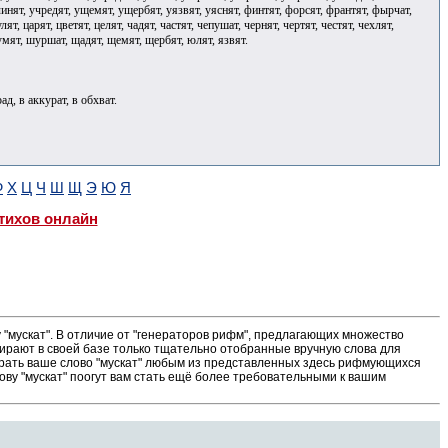
ад, в аккурат, в обхват.
Ф
Х
Ц
Ч
Ш
Щ
Э
Ю
Я
тихов онлайн
"мускат". В отличие от "генераторов рифм", предлагающих множество
ирают в своей базе только тщательно отобранные вручную слова для
ыграть ваше слово "мускат" любым из представленных здесь рифмующихся
ову "мускат" поогут вам стать ещё более требовательными к вашим