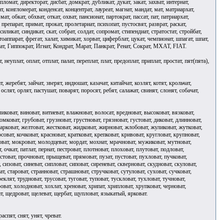
пломат, директорат, дисбат, домкрат, дубликат, дукат, закат, захват, интернат,
т, конгломерат, конденсат, концентрат, лауреат, магнат, мандат, мат, матриархат,
, обкат, обхват, откат, охват, пансионат, партократ, пассат, пат, патриархат,
 препарат, примат, прокат, пролетариат, психопат, пустосвят, разврат, раскат,
, силикат, синдикат, скат, собрат, солдат, сопромат, стипендиат, стратостат, стройбат,
тоаппарат, фрегат, халат, химикат, хорват, циферблат, цукат, чемпионат, шпагат, шпат,
рбат, Гиппократ, Игнат, Кондрат, Марат, Панкрат, Ренат, Сократ, МХАТ, FIAT.
т, неуплат, оплат, отплат, палат, переплат, плат, предоплат, приплат, простат, пят(пята),
, жеребят, зайчат, зверят, индюшат, казачат, китайчат, козлят, котят, крольчат,
слят, орлят, пастушат, поварят, поросят, ребят, салажат, свинят, слонят, собачат,
ликоват, виноват, витиеват, влажноват, волосат, вредноват, высоковат, вязковат,
ромковат, грубоват, грузноват, грустноват, грязноват, густоват, диковат, длинноват,
жарковат, желтоват, жестковат, жидковат, жирноват, жлобоват, жуликоват, жутковат,
осоват, кочковат, красноват, кратковат, крепковат, кривоват, кругловат, крупноват,
коват, мокроват, молодцеват, мордат, мохнат, мрачноват, мужиковат, мутноват,
, очкат, патлат, пернат, пестроват, плотноват, плоховат, плутоват, подловат,
стоват, прочноват, прыщеват, прямоват, пузат, пустоват, пухловат, пучковат,
, сизоват, синеват, сипловат, сиповат, сиреневат, скверноват, скудноват, скуловат,
т, староват, странноват, страшноват, стручковат, сутуловат, суховат, сучковат,
еклят, трудноват, трусоват, туговат, туповат, тускловат, тухловат, тучноват,
роват, холодноват, хохлат, хреноват, хрипат, хрипловат, хрупковат, черноват,
т, щедроват, щелеват, щербат, щупловат, языкатый, ярковат.
аспят, снят, унят, чреват.