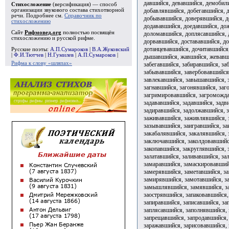
Стихосложение
(версификация) — способ
организации звукового состава стихотворной
речи. Подробнее см.
Справочник по
стихосложению
Сайт
Рифмовед.org
полностью посвящён
стихосложению и русской рифме.
Русские поэты:
А.П.Сумароков
|
В.А.Жуковский
|
Ф.И.Тютчев
|
Н.Гумилев
|
А.П.Сумароков
|
Рифма к слову «шляпах»