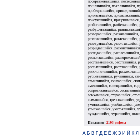
посоревновавшийся, постеснявш
пошлявшийся, появлявшийся, пр
прибеднявшийся, приводнявшийс
прикасавшийся, примелькавшийс
присучавшийся, приценявшийся,
разбегавшийся, разбежавшийся,
разбушевавшийся, развизжавший
разгоравшийся, разживавшийся,
разлежавшийся, разлезавшийся, 
разовравшийся, разолгавшийся, 
разрыдавшийся, расквитавшийся
распадавшийся, расплевавшийся
расползавшийся, распоряжавший
расстававшийся, расставшийся, 
рассыхавшийся, растекавшийся, 
расхлопотавшийся, расхохотавш
рубцевавшийся, ручавшийся, са
свыкавшийся, скипавшийся, ски
смеявшийся, совещавшийся, сод
сопротивлявшийся, состязавшийс
ссыхавшийся, старавшийся, сто
сымавшийся, трепыхавшийся, уд
уживавшийся, улыбавшийся, упе
усмехавшийся, ухитрявшийся, 
чуждавшийся, чуравшийся, шля
Показано:
2193 рифмы
А
Б
В
Г
Д
Е
Ё
Ж
З
И
Й
К
Л