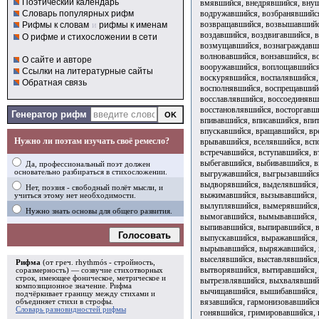
Поэтический календарь
Словарь популярных рифм
Рифмы к словам
и
рифмы к именам
О рифме и стихосложении в сети
О сайте и авторе
Ссылки на литературные сайты
Обратная связь
Генератор рифм
Нужно ли поэтам изучать своё ремесло?
Да, профессиональный поэт должен
основательно разбираться в стихосложении.
Нет, поэзия - свободный полёт мысли, и
учиться этому нет необходимости.
Нужно знать основы для общего развития.
Голосовать
Рифма
(от греч. rhythmós - стройность,
соразмерность) — созвучие стихотворных
строк, имеющее фоническое, метрическое и
композиционное значение.
Рифма
подчёркивает границу между стихами и
объединяет стихи в
строфы
.
Словарь разновидностей рифмы