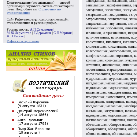
Стихосложение
(версификация) — способ
организации звукового состава стихотворной
речи. Подробнее см.
Справочник по
стихосложению
Сайт
Рифмовед.org
полностью посвящён
стихосложению и русской рифме.
Русские поэты:
А.П.Сумароков
|
М.Ю.Лермонтов
|
Г.Державин
|
С.Я.Маршак
|
Ф.Н.Глинка
|
Рифма к слову «целя»