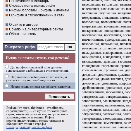
Поэтический календарь
Словарь популярных рифм
Рифмы к словам
и
рифмы к именам
О рифме и стихосложении в сети
О сайте и авторе
Ссылки на литературные сайты
Обратная связь
Генератор рифм
Нужно ли поэтам изучать своё ремесло?
Да, профессиональный поэт должен
основательно разбираться в стихосложении.
Нет, поэзия - свободный полёт мысли, и
учиться этому нет необходимости.
Нужно знать основы для общего развития.
Голосовать
Рифма
(от греч. rhythmós - стройность,
соразмерность) — созвучие стихотворных
строк, имеющее фоническое, метрическое и
композиционное значение.
Рифма
подчёркивает границу между стихами и
объединяет стихи в
строфы
.
Словарь разновидностей рифмы