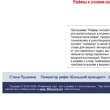
Рифмы к словам он
Программа "Рифмы онлайн"
употребительные в поэзии 
"генераторов рифм", пред
технических и узкоспециал
онлайн" собирают в своей 
слова для вашего литерату
от поставленных задач, вы
любым из представленных 
мощная ассоциация. Ищите 
и рифмы к слову "навевавша
требовательными к вашим 
Стихи Пушкина
Генератор рифм «Большой крокодил»
Copyright © 2010-2026 «Рифмовед.org» - всё о рифме и стихосложении. При испол
авторства и гиперссылка на
www. Rifmoved.org
обязательны.