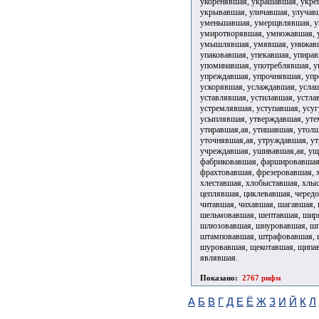
Показано:
2767 рифм
А
Б
В
Г
Д
Е
Ё
Ж
З
И
Й
К
Л