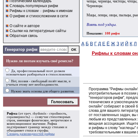
Поэтический календарь
чепцы, чернецы, чистецы, чтецы
Черновцы.
Словарь популярных рифм
Рифмы к словам
и
рифмы к именам
Мацы, ленцы, овцы, пыльцы, рыс
О рифме и стихосложении в сети
Взять под уздцы.
О сайте и авторе
Ссылки на литературные сайты
Показано:
108 рифм
Обратная связь
А
Б
В
Г
Д
Е
Ё
Ж
З
И
Й
К
Л
Генератор рифм
Рифмы к словам он
Нужно ли поэтам изучать своё ремесло?
Да, профессиональный поэт должен
основательно разбираться в стихосложении.
Нет, поэзия - свободный полёт мысли, и
учиться этому нет необходимости.
Программа "Рифмы онлайн"
Нужно знать основы для общего развития.
употребительные в поэзии р
"генераторов рифм", пред
Голосовать
технических и узкоспециал
онлайн" собирают в своей 
слова для вашего литерату
Рифма
(от греч. rhythmós - стройность,
от поставленных задач, вы
соразмерность) — созвучие стихотворных
любым из представленных 
строк, имеющее фоническое, метрическое и
мощная ассоциация. Ищите 
композиционное значение.
Рифма
подчёркивает границу между стихами и
и рифмы к слову "наглецы" 
объединяет стихи в
строфы
.
требовательными к вашим 
Словарь разновидностей рифмы