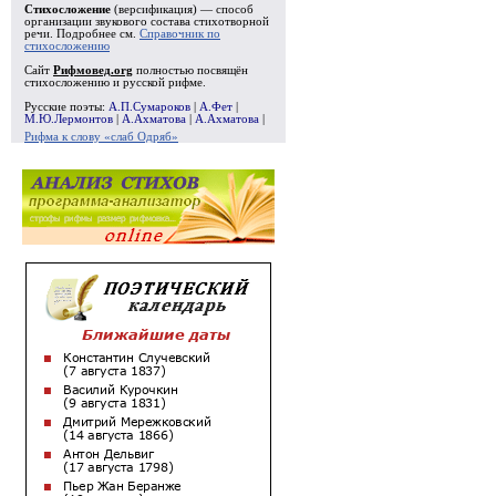
Стихосложение
(версификация) — способ
организации звукового состава стихотворной
речи. Подробнее см.
Справочник по
стихосложению
Сайт
Рифмовед.org
полностью посвящён
стихосложению и русской рифме.
Русские поэты:
А.П.Сумароков
|
А.Фет
|
М.Ю.Лермонтов
|
А.Ахматова
|
А.Ахматова
|
Рифма к слову «слаб Одряб»