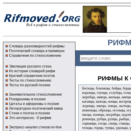
РИФМ
Словарь разновидностей рифмы
Поэтический словарь в примерах
Справочник по стихосложению
Эволюция русского стиха
Из истории словарей рифм
Краткий справочник поэтов
РИФМЫ К 
Тесты по стихосложению
Тесты по русской поэзии
Беглецы, близнецы, бойцы, борц
воронцы, глупцы, голубцы, гольц
Занимательное стихосложение
жеребцы, живцы, жильцы, жнецы,
Псевдонимы в поэзии
каганцы, квасцы, концы, кострец
Цитаты и афоризмы о поэзии
леденцы, лжецы, ловцы, льстецы
Литературно-поэтический юмор
нежильцы, образцы, огольцы, ог
Стихи о поэтах и поэзии
писцы, пловцы, погребцы, подле
Это интересно
О рифме
ремнецы, рубцы, рунцы, рыбцы, 
сорванцы, сосцы, спецы, ставцы,
Экспресс-анализ стихов on-line
тельцы, торцы, тунцы, удальцы, 