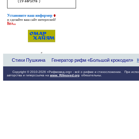
Установите наш информер
и сделайте ваш сайт интересней!
Код...
Стихи Пушкина
Генератор рифм «Большой крокодил»
Copyright © 2010-2026 «Рифмовед.org» - всё о рифме и стихосложении. При испол
авторства и гиперссылка на
www. Rifmoved.org
обязательны.