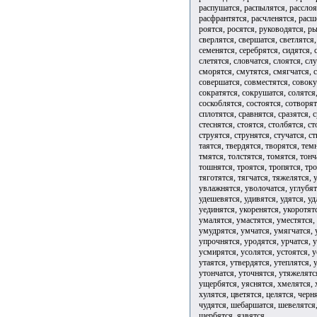
распушатся, распылятся, расслоят
расфрантятся, расчленятся, расш
роятся, росятся, руководятся, ры
сверлятся, свершатся, светлятся,
семенятся, серебрятся, сидятся, 
слетятся, словчатся, слоятся, сл
сморятся, смутятся, смягчатся, с
совершатся, совместятся, совокуп
сократятся, сокрушатся, солятся,
соскоблятся, состоятся, сотворят
сплотятся, сравнятся, сразятся, 
стеснятся, стоятся, столбятся, с
струятся, струнятся, стучатся, с
таятся, твердятся, творятся, темн
тмятся, толстятся, томятся, тон
тошнятся, троятся, тропятся, тро
тяготятся, тягчатся, тяжелятся, 
увлажнятся, уволочатся, углубят
удешевятся, удивятся, удятся, у
уединятся, укоренятся, укоротятс
умалятся, умастятся, уместятся,
умудрятся, умчатся, умягчатся, 
упрочнятся, уродятся, урчатся, у
усмирятся, усолятся, устоятся, 
утаятся, утвердятся, утеплятся, 
утончатся, уточнятся, утяжелятс
ущербятся, уяснятся, хмелятся, 
хулятся, цветятся, целятся, черня
чудятся, шебаршатся, шевелятся
щербятся, язвятся.