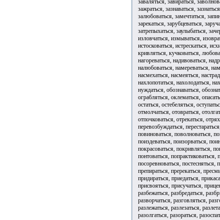
заваляться, завираться, заволнов
зажраться, зазнаваться, зазнаться
залюбоваться, замечтаться, запин
зарекаться, зарубцеваться, заруч
затрепыхаться, заулыбаться, заче
изловчаться, измываться, изоврат
истосковаться, истрескаться, исхи
кривляться, кучковаться, любоват
нагореваться, надивоваться, надр
налюбоваться, намереваться, нам
насмехаться, насмеяться, настрад
нахлопотаться, нахолодаться, на
нуждаться, обознаваться, обозна
ограбляться, оклематься, опасать
остаться, остебеляться, оступать
отмолчаться, отовраться, отолгат
отпочковаться, отрекаться, отрях
перевозбуждаться, перестараться,
повиноваться, поволноваться, по
поиздеваться, поизорваться, пои
покрасоваться, покривляться, п
понтоваться, попрактиковаться, 
посоревноваться, постесняться, 
препираться, пререкаться, пресм
придираться, приедаться, прикас
присвояться, присучаться, прице
разбежаться, разбредаться, разб
разворчаться, разговляться, разг
разлежаться, разлезаться, разлет
разолгаться, разораться, разоспа