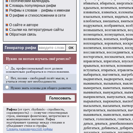
Поэтический календарь
Словарь популярных рифм
Рифмы к словам
и
рифмы к именам
О рифме и стихосложении в сети
О сайте и авторе
Ссылки на литературные сайты
Обратная связь
Генератор рифм
Нужно ли поэтам изучать своё ремесло?
Да, профессиональный поэт должен
основательно разбираться в стихосложении.
Нет, поэзия - свободный полёт мысли, и
учиться этому нет необходимости.
Нужно знать основы для общего развития.
Голосовать
Рифма
(от греч. rhythmós - стройность,
соразмерность) — созвучие стихотворных
строк, имеющее фоническое, метрическое и
композиционное значение.
Рифма
подчёркивает границу между стихами и
объединяет стихи в
строфы
.
Словарь разновидностей рифмы