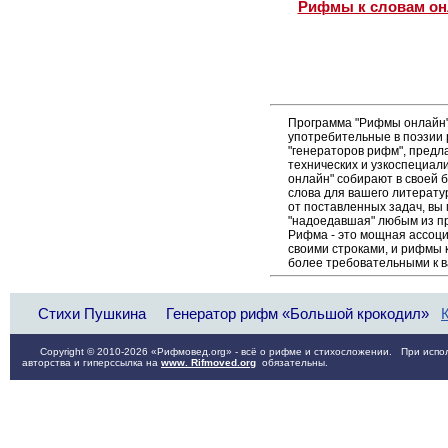
Рифмы к словам он
Программа "Рифмы онлайн"
употребительные в поэзии 
"генераторов рифм", пред
технических и узкоспециал
онлайн" собирают в своей 
слова для вашего литерату
от поставленных задач, вы
"надоедавшая" любым из п
Рифма - это мощная ассоци
своими строками, и рифмы к
более требовательными к 
Стихи Пушкина
Генератор рифм «Большой крокодил»
Copyright © 2010-2026 «Рифмовед.org» - всё о рифме и стихосложении. При испол
авторства и гиперссылка на
www. Rifmoved.org
обязательны.