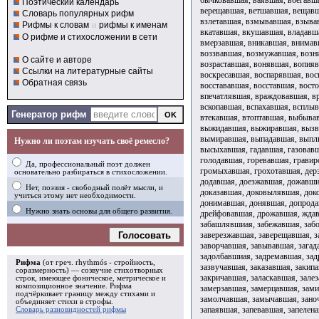
Поэтический календарь
Словарь популярных рифм
Рифмы к словам
и
рифмы к именам
О рифме и стихосложении в сети
О сайте и авторе
Ссылки на литературные сайты
Обратная связь
Генератор рифм
Нужно ли поэтам изучать своё ремесло?
Да, профессиональный поэт должен
основательно разбираться в стихосложении.
Нет, поэзия - свободный полёт мысли, и
учиться этому нет необходимости.
Нужно знать основы для общего развития.
Голосовать
Рифма
(от греч. rhythmós - стройность,
соразмерность) — созвучие стихотворных
строк, имеющее фоническое, метрическое и
композиционное значение.
Рифма
подчёркивает границу между стихами и
объединяет стихи в
строфы
.
Словарь разновидностей рифмы