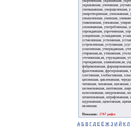
Показано:
2767 рифм
А
Б
В
Г
Д
Е
Ё
Ж
З
И
Й
К
Л