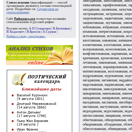
Стихосложение
(версификация) — способ
организации звукового состава стихотворной
речи. Подробнее см.
Справочник по
стихосложению
Сайт
Рифмовед.org
полностью посвящён
стихосложению и русской рифме.
Русские поэты:
А.П.Сумароков
|
К.Батюшков
|
В.Ходасевич
|
В.Брюсов
|
А.Сурков
|
Рифма к слову «протрезви»