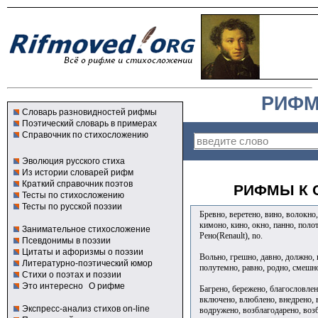
РИФМ
Словарь разновидностей рифмы
Поэтический словарь в примерах
Справочник по стихосложению
Эволюция русского стиха
Из истории словарей рифм
Краткий справочник поэтов
РИФМЫ К 
Тесты по стихосложению
Тесты по русской поэзии
Бревно, веретено, вино, волокно,
кимоно, кино, окно, панно, полот
Занимательное стихосложение
Рено(Renault), no.
Псевдонимы в поэзии
Цитаты и афоризмы о поэзии
Вольно, грешно, давно, должно, 
Литературно-поэтический юмор
полутемно, равно, родно, смешно
Стихи о поэтах и поэзии
Это интересно
О рифме
Багрено, бережено, благословлен
включено, влюблено, внедрено, 
Экспресс-анализ стихов on-line
водружено, возблагодарено, воз