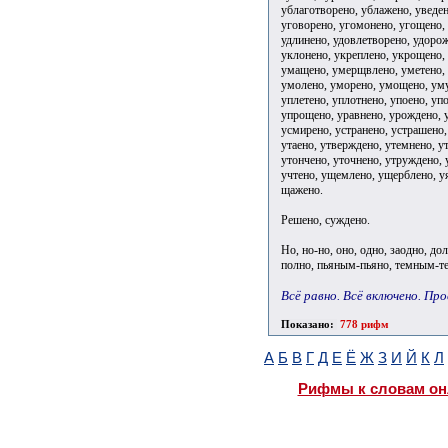
ублаготворено, ублажено, уведен
уговорено, угомонено, угощено, 
удлинено, удовлетворено, удорож
уклонено, укреплено, укрощено, 
умащено, умерщвлено, уметено,
умолено, уморено, умощено, умуд
уплетено, уплотнено, упоено, уп
упрощено, уравнено, урождено, 
усмирено, устранено, устрашено
утаено, утверждено, утемнено, у
утончено, уточнено, утруждено, 
учтено, ущемлено, ущерблено, уя
щажено.
Решено, суждено.
Но, но-но, оно, одно, заодно, д
полно, пьяным-пьяно, темным-те
Всё равно. Всё включено. Пр
Показано:
778 рифм
А
Б
В
Г
Д
Е
Ё
Ж
З
И
Й
К
Л
Рифмы к словам он