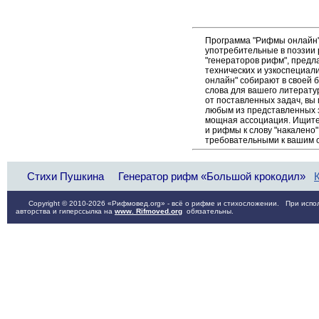
Программа "Рифмы онлайн"
употребительные в поэзии р
"генераторов рифм", пред
технических и узкоспециал
онлайн" собирают в своей 
слова для вашего литерату
от поставленных задач, вы
любым из представленных 
мощная ассоциация. Ищите 
и рифмы к слову "накалено"
требовательными к вашим 
Стихи Пушкина
Генератор рифм «Большой крокодил»
Copyright © 2010-2026 «Рифмовед.org» - всё о рифме и стихосложении. При испол
авторства и гиперссылка на
www. Rifmoved.org
обязательны.