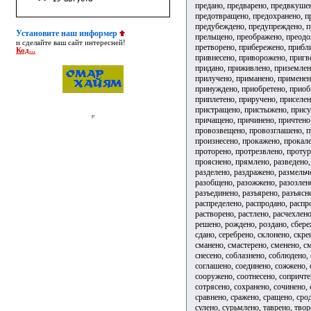
предано, предварено, предвкуше
предотвращено, предохранено, п
предубеждено, предупреждено, п
Установите наш информер
прельщено, преображено, преодо
и сделайте ваш сайт интересней!
претворено, прибережено, прибли
Код...
привнесено, приворожено, пригв
придано, приживлено, приземлен
прилучено, приманено, применен
принуждено, приобретено, приоб
приплетено, приручено, приселен
пристращено, пристыжено, прису
причащено, причинено, причтено
провозвещено, провозглашено, п
произнесено, прокажено, прокале
проторено, протрезвлено, проту
прояснено, прямлено, разведено,
разделено, раздражено, размельч
разобщено, разожжено, разозлено
разъединено, разъярено, разъясн
распределено, распродано, распр
растворено, растлено, расчехлен
решено, рождено, роздано, сбере
сдано, серебрено, склонено, скр
сманено, смастерено, сменено, с
снесено, соблазнено, соблюдено,
соглашено, соединено, сожжено,
сооружено, соотнесено, сопричте
сотрясено, сохранено, сочинено, 
сравнено, сражено, сращено, срод
сулено, сурьмлено, таврено, тво