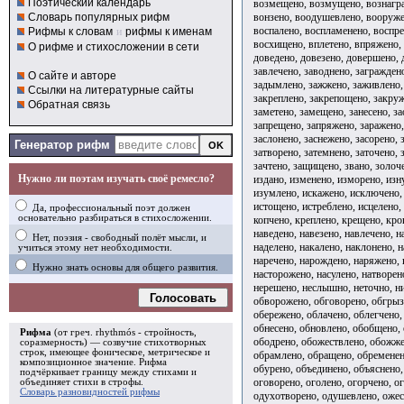
Поэтический календарь
возмещено, возмущено, вознагра
вонзено, воодушевлено, вооруже
Словарь популярных рифм
воспалено, воспламенено, воспре
Рифмы к словам
и
рифмы к именам
восхищено, вплетено, впряжено, 
О рифме и стихосложении в сети
доведено, довезено, довершено, д
завлечено, заводнено, загражден
О сайте и авторе
задымлено, зажжено, заживлено, 
Ссылки на литературные сайты
закреплено, закрепощено, закруж
Обратная связь
заметено, замещено, занесено, за
запрещено, запряжено, заражено,
заслонено, заснежено, засорено, 
Генератор рифм
затворено, затемнено, заточено, 
зачтено, защищено, звано, золоч
Нужно ли поэтам изучать своё ремесло?
издано, изменено, изморено, изн
изумлено, искажено, исключено, 
истощено, истреблено, исцелено,
Да, профессиональный поэт должен
основательно разбираться в стихосложении.
копчено, креплено, крещено, кро
наведено, навезено, навлечено, 
Нет, поэзия - свободный полёт мысли, и
наделено, накалено, наклонено, н
учиться этому нет необходимости.
наречено, нарождено, наряжено, 
Нужно знать основы для общего развития.
насторожено, насулено, натворен
нерешено, неслышно, неточно, ни
Голосовать
обворожено, обговорено, обгрызе
обережено, облачено, облегчено,
обнесено, обновлено, обобщено,
Рифма
(от греч. rhythmós - стройность,
ободрено, обожествлено, обожже
соразмерность) — созвучие стихотворных
строк, имеющее фоническое, метрическое и
обрамлено, обращено, обременено
композиционное значение.
Рифма
обурено, объединено, объяснено,
подчёркивает границу между стихами и
оговорено, оголено, огорчено, о
объединяет стихи в
строфы
.
Словарь разновидностей рифмы
одухотворено, одушевлено, ожес