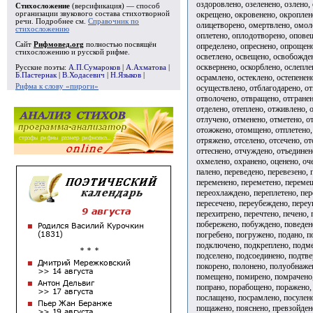
оздоровлено, озеленено, озлено,
Стихосложение
(версификация) — способ
окрещено, окровенено, окроплен
организации звукового состава стихотворной
речи. Подробнее см.
Справочник по
олицетворено, омертвлено, омол
стихосложению
оплетено, оплодотворено, опове
Сайт
Рифмовед.org
полностью посвящён
определено, опреснено, опрощено
стихосложению и русской рифме.
осветлено, освещено, освобожден
осквернено, оскорблено, ослепле
Русские поэты:
А.П.Сумароков
|
А.Ахматова
|
Б.Пастернак
|
В.Ходасевич
|
Н.Языков
|
осрамлено, остеклено, остепенен
Рифма к слову «пироги»
осуществлено, отблагодарено, от
отволочено, отвращено, отгранен
отделено, отеплено, отживлено, 
отлучено, отменено, отметено, о
отожжено, отомщено, отплетено,
отряжено, отселено, отсечено, от
оттеснено, отчуждено, отъединен
охмелено, охранено, оценено, о
палено, переведено, перевезено,
переменено, переметено, перемещ
переохлаждено, переплетено, пе
пересечено, переубеждено, переу
перехитрено, перечтено, печено, 
побережено, побуждено, поведен
погребено, погружено, подано, п
подключено, подкреплено, подме
подселено, подсоединено, подтве
покорено, полонено, полуобнаже
помещено, помирено, помрачено,
попрано, порабощено, поражено,
послащено, посрамлено, посулено
пощажено, пояснено, превзойден