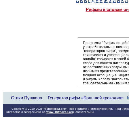
А
Б
В
Г
Д
Е
Ё
Ж
З
И
Й
К
Л
Рифмы к словам он
Программа "Рифмы онлайн"
употребительные в поэзии р
"генераторов рифм", пред
технических и узкоспециал
онлайн" собирают в своей 
слова для вашего литерату
от поставленных задач, вы
любым из представленных 
мощная ассоциация. Ищите 
и рифмы к слову "наклонять
требовательными к вашим 
Стихи Пушкина
Генератор рифм «Большой крокодил»
Copyright © 2010-2026 «Рифмовед.org» - всё о рифме и стихосложении. При испол
авторства и гиперссылка на
www. Rifmoved.org
обязательны.