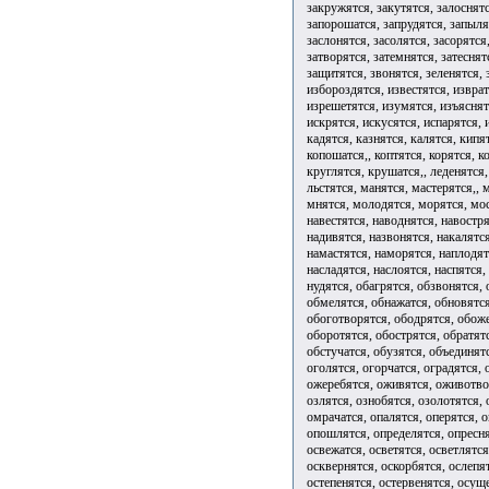
закружятся, закутятся, залоснятс
запорошатся, запрудятся, запылят
заслонятся, засолятся, засорятся,
затворятся, затемнятся, затеснят
защитятся, звонятся, зеленятся, 
избороздятся, известятся, извра
изрешетятся, изумятся, изъяснят
искрятся, искусятся, испарятся, 
кадятся, казнятся, калятся, кипя
копошатся,, коптятся, корятся, к
круглятся, крушатся,, леденятся,
льстятся, манятся, мастерятся,, 
мнятся, молодятся, морятся, мос
навестятся, наводнятся, навостр
надивятся, назвонятся, накалятся
намастятся, наморятся, наплодятс
насладятся, наслоятся, наспятся,
нудятся, обагрятся, обзвонятся, 
обмелятся, обнажатся, обновятся
обоготворятся, ободрятся, обоже
оборотятся, обострятся, обратят
обстучатся, обузятся, объединятс
оголятся, огорчатся, оградятся,
ожеребятся, оживятся, оживотвор
озлятся, ознобятся, озолотятся,
омрачатся, опалятся, оперятся, 
опошлятся, определятся, опресня
освежатся, осветятся, осветлятся
осквернятся, оскорбятся, ослепя
остепенятся, остервенятся, осуще