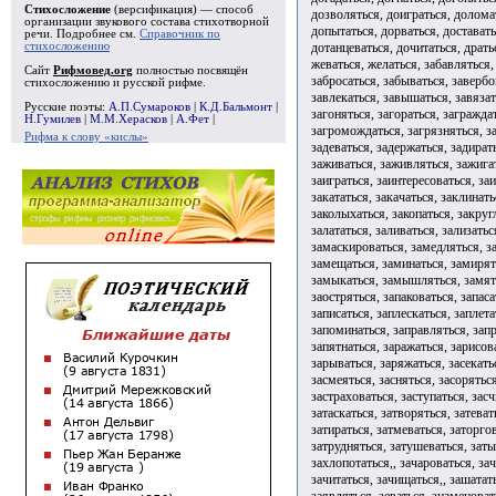
Стихосложение
(версификация) — способ
организации звукового состава стихотворной
речи. Подробнее см.
Справочник по
стихосложению
Сайт
Рифмовед.org
полностью посвящён
стихосложению и русской рифме.
Русские поэты:
А.П.Сумароков
|
К.Д.Бальмонт
|
Н.Гумилев
|
М.М.Херасков
|
А.Фет
|
Рифма к слову «кислы»