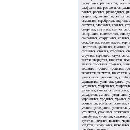
распушатся, распылятся, расслоят
расфрантятся, расчленятся, расш
роятся, росятся, руководятся, ры
сверлятся, свершатся, светлятся,
семенятся, серебрятся, сидятся, 
слетятся, словчатся, слоятся, сл
сморятся, смутятся, смягчатся, с
совершатся, совместятся, совокуп
сократятся, сокрушатся, солятся,
соскоблятся, состоятся, сотворят
сплотятся, сравнятся, сразятся, 
стеснятся, стоятся, столбятся, с
струятся, струнятся, стучатся, с
таятся, твердятся, творятся, темн
тмятся, толстятся, томятся, тон
тошнятся, троятся, тропятся, тро
тяготятся, тягчатся, тяжелятся, 
увлажнятся, уволочатся, углубят
удешевятся, удивятся, удятся, у
уединятся, укоренятся, укоротятс
умалятся, умастятся, уместятся,
умудрятся, умчатся, умягчатся, 
упрочнятся, уродятся, урчатся, у
усмирятся, усолятся, устоятся, 
утаятся, утвердятся, утеплятся, 
утончатся, уточнятся, утяжелятс
ущербятся, уяснятся, хмелятся, 
хулятся, цветятся, целятся, черня
чудятся, шебаршатся, шевелятся
щербятся, язвятся.