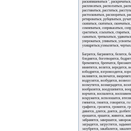
раскипишеваться ‘, раскричаться,
расплясаться, расползаться, рас
расставаться, расстаться, расступ
растосковаться, расхвораться, ра
ретироваться, рубцеваться, руча
скипаться, скитаться, скончаться
сомневаться, соприкасаться, сопр
срастаться, ссыхаться, стараться,
сыматься, трепыхаться, удаваться
упережаться, упиваться, усвоятьс
ухищряться,ухмыляться, чертыхат
Багрятся, багрянятся, белятся, б
бледнятся, боготворятся, бодрят
бременятся, бренчатся, брюзжятс
ввинтятся, велятся, вередятся, в
взбодрятся, взгромоздятся, взро
вклинятся, включатся, вкоренятс
водрузятся, возбудятся, возвесел
возмутятся, вознаградятся, возо
вообразятся, воодушевятся, воо
ворчатся, воспалятся, воспламен
вскружятся, всполошатся, втеснят
гневятся, гноятся, говорятся, го
графятся, грозятся, громятся, гр
дивятся, длятся, доятся, долбят
ерошатся, ершатся, живятся, жи
забранятся, завершатся, заворожя
заградятся, загрустятся, задымят
зазубрятся, закабалятся, закалят