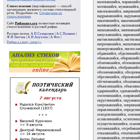
Стихосложение
(версификация) — способ
организации звукового состава стихотворной
речи. Подробнее см.
Справочник по
стихосложению
Сайт
Рифмовед.org
полностью посвящён
стихосложению и русской рифме.
Русские поэты:
А.П.Сумароков
|
А.С.Пушкин
|
Ф.И.Тютчев
|
А.Н.Апухтин
|
А.Фет
|
Рифма к слову «красу»