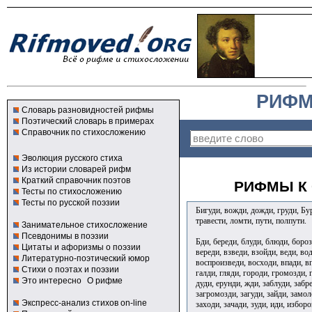
РИФМ
Словарь разновидностей рифмы
Поэтический словарь в примерах
Справочник по стихосложению
Эволюция русского стиха
Из истории словарей рифм
Краткий справочник поэтов
РИФМЫ К 
Тесты по стихосложению
Тесты по русской поэзии
Бигуди, вожди, дожди, груди, Б
травести, ломти, пути, полпути.
Занимательное стихосложение
Псевдонимы в поэзии
Бди, береди, блуди, блюди, бороз
Цитаты и афоризмы о поэзии
вереди, взведи, взойди, веди, во
Литературно-поэтический юмор
воспроизведи, восходи, впади, в
Стихи о поэтах и поэзии
галди, гляди, городи, громозди, 
Это интересно
О рифме
дуди, ерунди, жди, заблуди, забре
загромозди, загуди, зайди, замол
Экспресс-анализ стихов on-line
заходи, зачади, зуди, иди, изборо