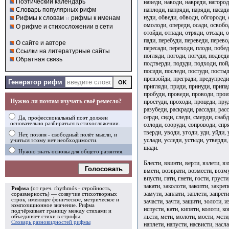
Поэтический календарь
наведи, наводи, навреди, нагород
наплоди, напряди, наряди, насади
Словарь популярных рифм
нуди, обведи, обводи, обгороди, 
Рифмы к словам
и
рифмы к именам
омолоди, опереди, осади, освобод
О рифме и стихосложении в сети
отойди, отпади, отряди, отсади, о
пади, перебуди, переведи, перево
О сайте и авторе
пересади, переходи, плоди, побед
Ссылки на литературные сайты
погляди, погоди, погуди, подвед
Обратная связь
подтверди, подуди, подходи, пой
посиди, последи, постуди, постыд
превзойди, прегради, предупреди
Генератор рифм
пригляди, приди, принуди, припа
пробуди, проведи, проводи, прои
Нужно ли поэтам изучать своё ремесло?
простуди, проходи, процеди, пруд
разубеди, раскради, рассади, расс
серди, сиди, следи, смерди, снаб
Да, профессиональный поэт должен
основательно разбираться в стихосложении.
солоди, сооруди, сопроводи, спряд
тверди, уводи, угоди, уди, уйди, 
Нет, поэзия - свободный полёт мысли, и
услади, уследи, устыди, утверди,
учиться этому нет необходимости.
щади.
Нужно знать основы для общего развития.
Блести, ввинти, верти, взлети, вз
Голосовать
вмети, возврати, возмести, возму
впусти, гати, гнети, гости, груст
закати, заколоти, закопти, закреп
Рифма
(от греч. rhythmós - стройность,
замути, заплати, заплети, запрети
соразмерность) — созвучие стихотворных
строк, имеющее фоническое, метрическое и
зачасти, зачти, защити, золоти, 
композиционное значение.
Рифма
испусти, кати, кипяти, колоти, ко
подчёркивает границу между стихами и
льсти, мети, молоти, мости, мсти
объединяет стихи в
строфы
.
Словарь разновидностей рифмы
наплети, напусти, насвисти, насла