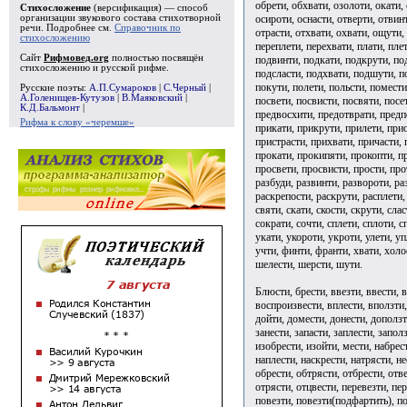
обрети, обхвати, озолоти, окати, 
Стихосложение
(версификация) — способ
осироти, оснасти, отверти, отвин
организации звукового состава стихотворной
речи. Подробнее см.
Справочник по
отрасти, отхвати, охвати, ощути,
стихосложению
переплети, перехвати, плати, пле
Сайт
Рифмовед.org
полностью посвящён
подвинти, подкати, подкрути, по
стихосложению и русской рифме.
подсласти, подхвати, подшути, п
покути, полети, польсти, помест
Русские поэты:
А.П.Сумароков
|
С.Черный
|
А.Голенищев-Кутузов
|
В.Маяковский
|
посвети, посвисти, посвяти, посе
К.Д.Бальмонт
|
предвосхити, предотврати, предп
Рифма к слову «черемше»
прикати, прикрути, прилети, при
пристрасти, прихвати, причасти, 
прокати, прокипяти, прокопти, п
просвети, просвисти, прости, про
разбуди, развинти, развороти, ра
раскрепости, раскрути, расплети, 
святи, скати, скости, скрути, сла
сократи, сочти, сплети, сплоти, с
укати, укороти, укроти, улети, уп
учти, финти, франти, хвати, холос
шелести, шерсти, шути.
Блюсти, брести, ввезти, ввести, в
воспроизвести, вплести, вползти,
дойти, домести, донести, доползти
занести, запасти, заплести, заполз
изобрести, изойти, мести, набрест
наплести, наскрести, натрясти, не
обрести, обтрясти, отбрести, отве
отрясти, отцвести, перевезти, пер
повезти, повезти(подфартить), по