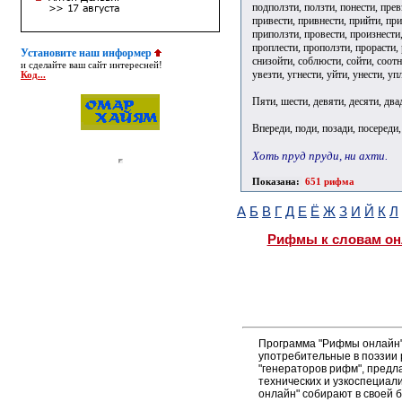
подползти, ползти, понести, прев
привести, привнести, прийти, при
приползти, провести, произнести,
проплести, проползти, прорасти, р
Установите наш информер
снизойти, соблюсти, сойти, соотне
и сделайте ваш сайт интересней!
увезти, угнести, уйти, унести, уп
Код...
Пяти, шести, девяти, десяти, два
Впереди, поди, позади, посереди,
Хоть пруд пруди, ни ахти.
Показана:
651 рифма
А
Б
В
Г
Д
Е
Ё
Ж
З
И
Й
К
Л
Рифмы к словам он
Программа "Рифмы онлайн"
употребительные в поэзии р
"генераторов рифм", пред
технических и узкоспециал
онлайн" собирают в своей 