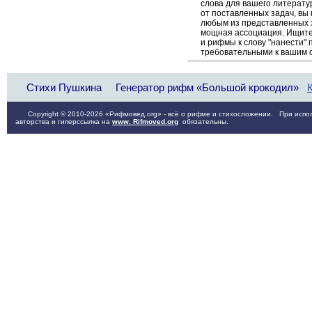
слова для вашего литерату
от поставленных задач, вы
любым из представленных 
мощная ассоциация. Ищите 
и рифмы к слову "нанести" 
требовательными к вашим 
Стихи Пушкина
Генератор рифм «Большой крокодил»
Copyright © 2010-2026 «Рифмовед.org» - всё о рифме и стихосложении. При испол
авторства и гиперссылка на
www. Rifmoved.org
обязательны.