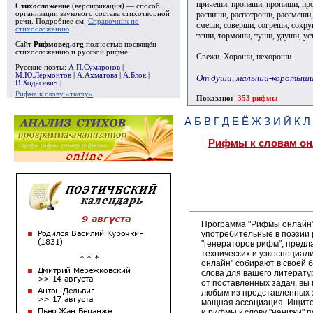
причеши, пропаши, пропиши, пр
Стихосложение
(версификация) — способ
распиши, распотроши, рассмеши,
организации звукового состава стихотворной
речи. Подробнее см.
Справочник по
смеши, соверши, согреши, сокру
стихосложению
теши, тормоши, туши, удуши, у
Сайт
Рифмовед.org
полностью посвящён
стихосложению и русской рифме.
Свежи. Хороши, нехороши.
Русские поэты:
А.П.Сумароков
|
М.Ю.Лермонтов
|
А.Ахматова
|
А.Блок
|
От души, малыши-коротыши
В.Ходасевич
|
Рифма к слову «ткачу»
Показано:
353 рифмы
А
Б
В
Г
Д
Е
Ё
Ж
З
И
Й
К
Л
Рифмы к словам он
Программа "Рифмы онлайн"
употребительные в поэзии 
"генераторов рифм", пред
технических и узкоспециал
онлайн" собирают в своей 
слова для вашего литерату
от поставленных задач, вы
любым из представленных 
мощная ассоциация. Ищите 
и рифмы к слову "нанижи" п