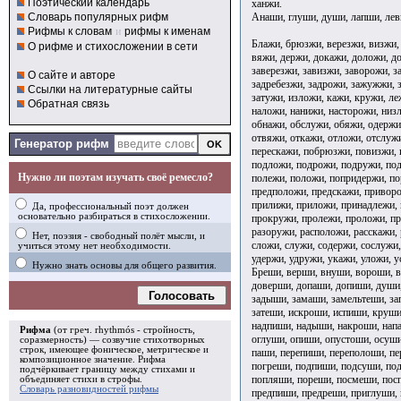
Поэтический календарь
ханжи.
Анаши, глуши, души, лапши, лев
Словарь популярных рифм
Рифмы к словам
и
рифмы к именам
Блажи, брюзжи, верезжи, визжи,
О рифме и стихосложении в сети
вяжи, держи, докажи, доложи, д
заверезжи, завизжи, заворожи, з
О сайте и авторе
задребезжи, задрожи, зажужжи, з
Ссылки на литературные сайты
затужи, изложи, кажи, кружи, ле
Обратная связь
наложи, нанижи, насторожи, низ
обнажи, обслужи, обяжи, одержи
отвяжи, откажи, отложи, отслуж
Генератор рифм
перескажи, побрюзжи, повизжи, 
подложи, подрожи, подружи, по
Нужно ли поэтам изучать своё ремесло?
полежи, положи, попридержи, по
предположи, предскажи, приворо
прилижи, приложи, принадлежи,
Да, профессиональный поэт должен
основательно разбираться в стихосложении.
прокружи, пролежи, проложи, пр
разоружи, расположи, расскажи, 
Нет, поэзия - свободный полёт мысли, и
сложи, служи, содержи, сослужи,
учиться этому нет необходимости.
удержи, удружи, укажи, уложи, у
Нужно знать основы для общего развития.
Бреши, верши, внуши, вороши, в
доверши, допаши, допиши, души,
Голосовать
задыши, замаши, замельтеши, за
затеши, искроши, испиши, круши
надпиши, надыши, накроши, напа
Рифма
(от греч. rhythmós - стройность,
оглуши, опиши, опустоши, осуши
соразмерность) — созвучие стихотворных
строк, имеющее фоническое, метрическое и
паши, перепиши, переполоши, пе
композиционное значение.
Рифма
погреши, подпиши, подсуши, по
подчёркивает границу между стихами и
попляши, пореши, посмеши, пос
объединяет стихи в
строфы
.
Словарь разновидностей рифмы
предпиши, предреши, приглуши,