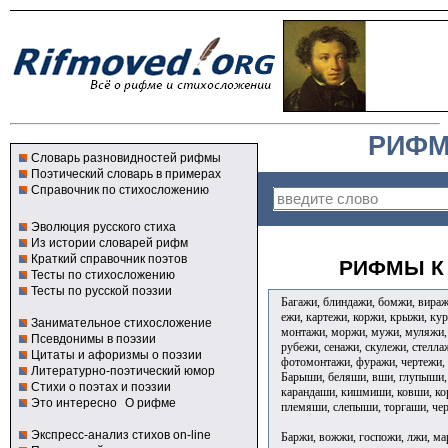
РИФМ
Словарь разновидностей рифмы
Поэтический словарь в примерах
Справочник по стихосложению
Эволюция русского стиха
Из истории словарей рифм
Краткий справочник поэтов
РИФМЫ К 
Тесты по стихосложению
Тесты по русской поэзии
Багажи, блиндажи, бомжи, виражи
ежи, картежи, коржи, крыжи, ку
Занимательное стихосложение
монтажи, моржи, мужи, муляжи, 
Псевдонимы в поэзии
рубежи, сенажи, скулежи, стелла
Цитаты и афоризмы о поэзии
фотомонтажи, фуражи, чертежи, 
Литературно-поэтический юмор
Барыши, беляши, вши, глупыши,
Стихи о поэтах и поэзии
карандаши, кишмиши, ковши, ко
Это интересно
О рифме
племяши, слепыши, торгаши, че
Экспресс-анализ стихов on-line
Баржи, вожжи, госпожи, лжи, ма