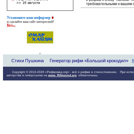
требовательными к вашим 
Установите наш информер
и сделайте ваш сайт интересней!
Код...
Стихи Пушкина
Генератор рифм «Большой крокодил»
Copyright © 2010-2026 «Рифмовед.org» - всё о рифме и стихосложении. При испол
авторства и гиперссылка на
www. Rifmoved.org
обязательны.