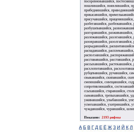
посоревновавшийся, постеснявш
пошлявшийся, появлявшийся, пр
прибеднявшийся, приводнявшийс
прикасавшийся, примелькавшийс
присучавшийся, приценявшийся,
разбегавшийся, разбежавшийся,
разбушевавшийся, развизжавший
разгоравшийся, разживавшийся,
разлежавшийся, разлезавшийся, 
разовравшийся, разолгавшийся, 
разрыдавшийся, расквитавшийся
распадавшийся, расплевавшийся
расползавшийся, распоряжавший
расстававшийся, расставшийся, 
рассыхавшийся, растекавшийся, 
расхлопотавшийся, расхохотавш
рубцевавшийся, ручавшийся, са
свыкавшийся, скипавшийся, ски
смеявшийся, совещавшийся, сод
сопротивлявшийся, состязавшийс
ссыхавшийся, старавшийся, сто
сымавшийся, трепыхавшийся, уд
уживавшийся, улыбавшийся, упе
усмехавшийся, ухитрявшийся, 
чуждавшийся, чуравшийся, шля
Показано:
2193 рифмы
А
Б
В
Г
Д
Е
Ё
Ж
З
И
Й
К
Л