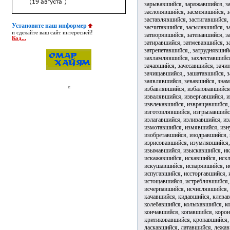
Установите наш информер
и сделайте ваш сайт интересней!
Код...