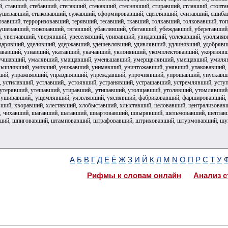
А
Б
В
Г
Д
Е
Ё
Ж
З
И
Й
К
Л
М
N
О
П
Р
С
Т
У
Рифмы к словам онлайн
Анализ с