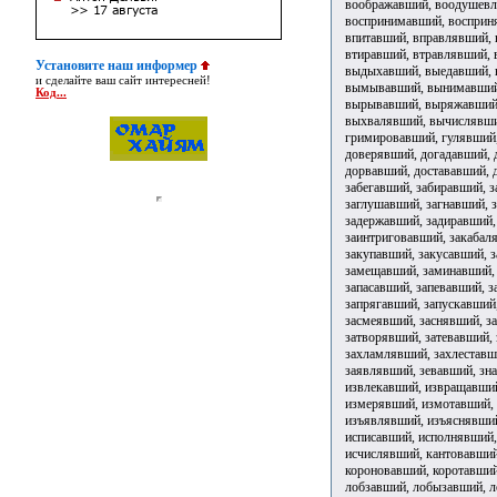
Установите наш информер
и сделайте ваш сайт интересней!
Код...