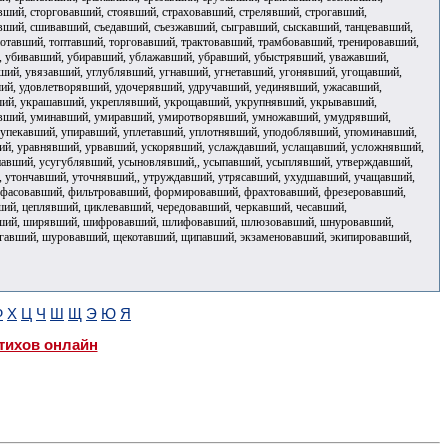
Ф
Х
Ц
Ч
Ш
Щ
Э
Ю
Я
тихов онлайн