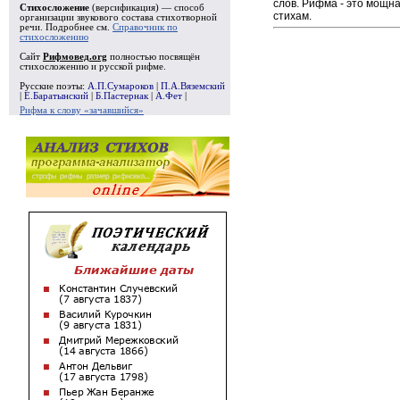
слов. Рифма - это мощн
Стихосложение
(версификация) — способ
стихам.
организации звукового состава стихотворной
речи. Подробнее см.
Справочник по
стихосложению
Сайт
Рифмовед.org
полностью посвящён
стихосложению и русской рифме.
Русские поэты:
А.П.Сумароков
|
П.А.Вяземский
|
Е.Баратынский
|
Б.Пастернак
|
А.Фет
|
Рифма к слову «зачавшийся»