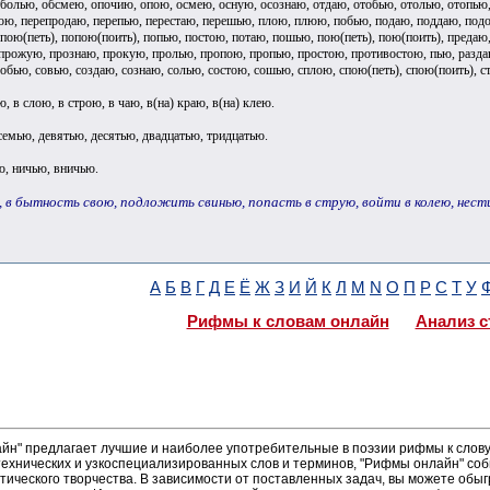
болью, обсмею, опочию, опою, осмею, осную, осознаю, отдаю, отобью, отолью, отопью, 
пою, перепродаю, перепью, перестаю, перешью, плою, плюю, побью, подаю, поддаю, под
ою(петь), попою(поить), попью, постою, потаю, пошью, пою(петь), пою(поить), предаю
прожую, прознаю, прокую, пролью, пропою, пропью, простою, противостою, пью, раздаю
собью, совью, создаю, сознаю, солью, состою, сошью, сплою, спою(петь), спою(поить), с
ю, в слою, в строю, в чаю, в(на) краю, в(на) клею.
емью, девятью, десятью, двадцатью, тридцатью.
ю, ничью, вничью.
 в бытность свою, подложить свинью, попасть в струю, войти в колею, нести г
А
Б
В
Г
Д
Е
Ё
Ж
З
И
Й
К
Л
М
N
О
П
Р
С
Т
У
Рифмы к словам онлайн
Анализ с
н" предлагает лучшие и наиболее употребительные в поэзии рифмы к слову 
ехнических и узкоспециализированных слов и терминов, "Рифмы онлайн" соб
тического творчества. В зависимости от поставленных задач, вы можете об