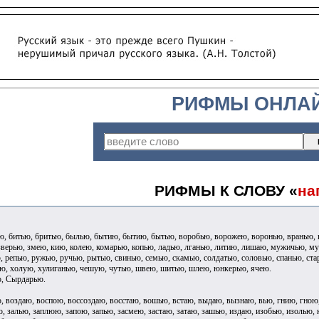
РИФМЫ ОНЛА
РИФМЫ К СЛОВУ «
на
ью, битью, бритью, былью, бытию, бытию, бытью, воробью, ворожею, воронью, вранью, 
зверью, змею, кию, колею, комарью, копью, ладью, лганью, литию, лишаю, мужичью, м
 репью, ружью, ручью, рытью, свинью, семью, скамью, солдатью, соловью, спанью, стар
ю, холую, хулиганью, чешую, чутью, швею, шитью, шлею, юнкерью, ячею.
, Сырдарью.
, воздаю, воспою, воссоздаю, восстаю, вошью, встаю, выдаю, вызнаю, вью, гнию, гною
ю, залью, заплюю, запою, запью, засмею, застаю, затаю, зашью, издаю, изобью, изолью,