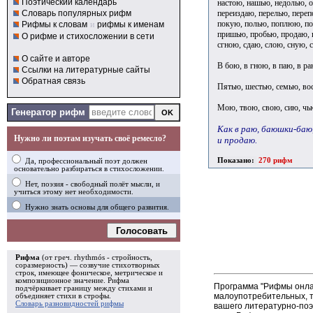
Поэтический календарь
настою, нашью, недолью, о
переиздаю, перелью, пере
Словарь популярных рифм
покую, полью, поплюю, поп
Рифмы к словам
и
рифмы к именам
пришью, пробью, продаю, 
О рифме и стихосложении в сети
сгною, сдаю, слою, сную, 
О сайте и авторе
В бою, в гною, в паю, в ра
Ссылки на литературные сайты
Обратная связь
Пятью, шестью, семью, вос
Мою, твою, свою, сию, чь
Генератор рифм
Как в раю, баюшки-баю,
Нужно ли поэтам изучать своё ремесло?
и продаю.
Показано:
270 рифм
Да, профессиональный поэт должен
основательно разбираться в стихосложении.
Нет, поэзия - свободный полёт мысли, и
учиться этому нет необходимости.
Нужно знать основы для общего развития.
Голосовать
Рифма
(от греч. rhythmós - стройность,
соразмерность) — созвучие стихотворных
строк, имеющее фоническое, метрическое и
композиционное значение.
Рифма
Программа "Рифмы онлай
подчёркивает границу между стихами и
малоупотребительных, т
объединяет стихи в
строфы
.
Словарь разновидностей рифмы
вашего литературно-поэ