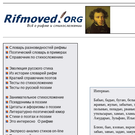
Словарь разновидностей рифмы
Поэтический словарь в примерах
Справочник по стихосложению
Эволюция русского стиха
Из истории словарей рифм
Краткий справочник поэтов
Тесты по стихосложению
Тесты по русской поэзии
Интервью.
Занимательное стихосложение
Бабью, бадью, бугаю, бел
Псевдонимы в поэзии
жранью, жулью, забытью, 
Цитаты и афоризмы о поэзии
полынью, попадью, рванью,
Литературно-поэтический юмор
утильсырью, хамью, хламь
Стихи о поэтах и поэзии
Амударью, Зульфию, Илью
Это интересно
О рифме
Блюю, бью, взовью, вкрою
Экспресс-анализ стихов on-line
забью, завью, задаю, зажу