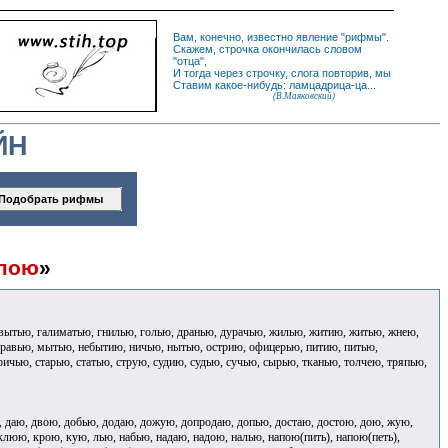
Вам, конечно, известно
явление
"
рифмы
".
Скажем,
строчка
окончилась словом
"
отца
",
И
тогда
через строчку, слога повторив, мы
Ставим какое-нибудь: ламцадрица-ца...
(В.Маяковский)
ЙН
пою
»
вытью, галиматью, гнилью, голью, дранью, дурачью, жилью, житию, житью, жнею,
уравью, мытью, небытию, ничью, нытью, острию, офицерью, питию, питью,
ичью, старью, статью, струю, судию, судью, сучью, сырью, тканью, толчею, тряпью,
, даю, двою, добью, додаю, дожую, допродаю, допью, достаю, достою, дою, жую,
 клюю, крою, кую, лью, набью, надаю, надою, налью, напою(пить), напою(петь),