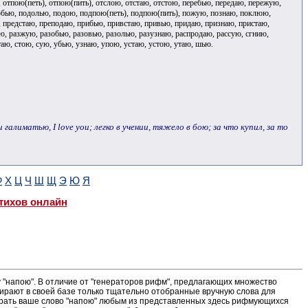
отпою(петь), отпою(пить), отслою, отстаю, отстою, перебью, передаю, пережую,
обью, подолью, подою, подпою(петь), подпою(пить), пожую, познаю, поклюю,
, предстаю, преподаю, прибью, привстаю, привью, придаю, признаю, пристаю,
, разжую, разобью, разовью, разолью, разузнаю, распродаю, рассую, сгнию,
таю, стою, сую, убью, узнаю, упою, устаю, устою, утаю, шью.
алиматью, I love you; легко в учении, тяжело в бою; за что купил, за то
Ф
Х
Ц
Ч
Ш
Щ
Э
Ю
Я
тихов онлайн
"напою". В отличие от "генераторов рифм", предлагающих множество
ирают в своей базе только тщательно отобранные вручную слова для
ыграть ваше слово "напою" любым из представленных здесь рифмующихся