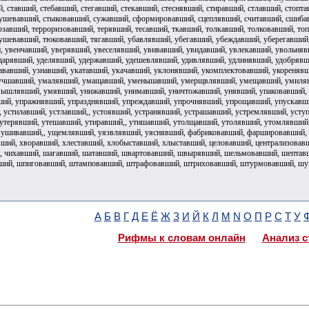
А
Б
В
Г
Д
Е
Ё
Ж
З
И
Й
К
Л
М
N
О
П
Р
С
Т
У
Рифмы к словам онлайн
Анализ с