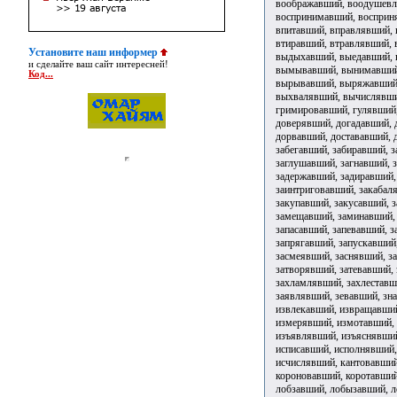
Установите наш информер
и сделайте ваш сайт интересней!
Код...