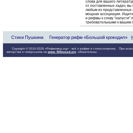
слова для вашего литерату
от поставленных задач, вы
любым из представленных 
мощная ассоциация. Ищите 
и рифмы к слову "напусти" 
требовательными к вашим 
Стихи Пушкина
Генератор рифм «Большой крокодил»
Copyright © 2010-2026 «Рифмовед.org» - всё о рифме и стихосложении. При испол
авторства и гиперссылка на
www. Rifmoved.org
обязательны.