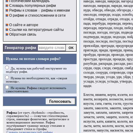
Поэтический календарь
наведи, наводи, навреди, нагород
наплоди, напряди, наряди, насади
Словарь популярных рифм
нуди, обведи, обводи, обгороди, 
Рифмы к словам
и
рифмы к именам
омолоди, опереди, осади, освобод
О рифме и стихосложении в сети
отойди, отпади, отряди, отсади, о
пади, перебуди, переведи, перево
О сайте и авторе
пересади, переходи, плоди, побед
Ссылки на литературные сайты
погляди, погоди, погуди, подвед
Обратная связь
подтверди, подуди, подходи, пой
посиди, последи, постуди, постыд
превзойди, прегради, предупреди
Генератор рифм
пригляди, приди, принуди, припа
пробуди, проведи, проводи, прои
Нужны ли поэтам словари рифм?
простуди, проходи, процеди, пруд
разубеди, раскради, рассади, расс
серди, сиди, следи, смерди, снаб
Да, нужны как рабочий инструмент по
подбору рифм.
солоди, сооруди, сопроводи, спряд
тверди, уводи, угоди, уди, уйди, 
Нужны по необходимости, как «скорая
услади, уследи, устыди, утверди,
помощь».
щади.
Не нужны. Рифмы следует вспоминать
самостоятельно.
Блести, ввинти, верти, взлети, вз
вмети, возврати, возмести, возму
Голосовать
впусти, гати, гнети, гости, груст
закати, заколоти, закопти, закреп
замути, заплати, заплети, запрети
Рифма
(от греч. rhythmós - стройность,
соразмерность) — созвучие стихотворных
зачасти, зачти, защити, золоти, 
строк, имеющее фоническое, метрическое и
испусти, кати, кипяти, колоти, ко
композиционное значение.
Рифма
льсти, мети, молоти, мости, мсти
подчёркивает границу между стихами и
объединяет стихи в
строфы
.
наплети, напусти, насвисти, насла
Словарь разновидностей рифмы