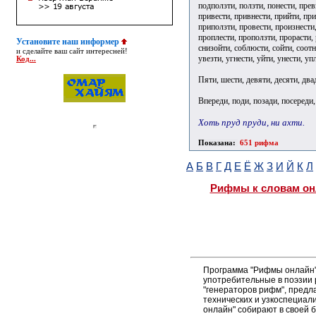
подползти, ползти, понести, прев
привести, привнести, прийти, при
приползти, провести, произнести,
проплести, проползти, прорасти, р
Установите наш информер
снизойти, соблюсти, сойти, соотне
и сделайте ваш сайт интересней!
увезти, угнести, уйти, унести, уп
Код...
Пяти, шести, девяти, десяти, два
Впереди, поди, позади, посереди,
Хоть пруд пруди, ни ахти.
Показана:
651 рифма
А
Б
В
Г
Д
Е
Ё
Ж
З
И
Й
К
Л
Рифмы к словам он
Программа "Рифмы онлайн"
употребительные в поэзии р
"генераторов рифм", пред
технических и узкоспециал
онлайн" собирают в своей 