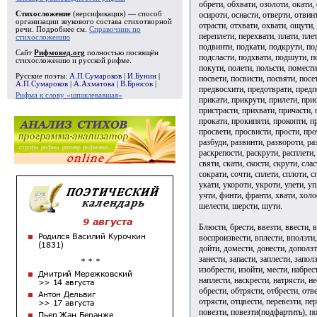
обрети, обхвати, озолоти, окати, 
осироти, оснасти, отверти, отвин
Стихосложение
(версификация) — способ
организации звукового состава стихотворной
отрасти, отхвати, охвати, ощути,
речи. Подробнее см.
Справочник по
переплети, перехвати, плати, пле
стихосложению
подвинти, подкати, подкрути, по
Сайт
Рифмовед.org
полностью посвящён
подсласти, подхвати, подшути, п
стихосложению и русской рифме.
покути, полети, польсти, помест
Русские поэты:
А.П.Сумароков
|
И.Бунин
|
посвети, посвисти, посвяти, посе
А.П.Сумароков
|
А.Ахматова
|
В.Брюсов
|
предвосхити, предотврати, предп
Рифма к слову «шпаклевавшая»
прикати, прикрути, прилети, при
пристрасти, прихвати, причасти, 
прокати, прокипяти, прокопти, п
просвети, просвисти, прости, про
разбуди, развинти, развороти, ра
раскрепости, раскрути, расплети, 
святи, скати, скости, скрути, сла
сократи, сочти, сплети, сплоти, с
укати, укороти, укроти, улети, уп
учти, финти, франти, хвати, холос
шелести, шерсти, шути.
Блюсти, брести, ввезти, ввести, в
воспроизвести, вплести, вползти,
дойти, домести, донести, доползти
занести, запасти, заплести, заполз
изобрести, изойти, мести, набрест
наплести, наскрести, натрясти, не
обрести, обтрясти, отбрести, отве
отрясти, отцвести, перевезти, пер
повезти, повезти(подфартить), по