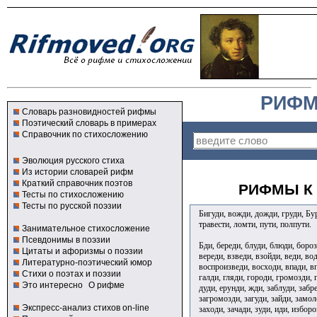
РИФМ
Словарь разновидностей рифмы
Поэтический словарь в примерах
Справочник по стихосложению
Эволюция русского стиха
Из истории словарей рифм
Краткий справочник поэтов
РИФМЫ К 
Тесты по стихосложению
Тесты по русской поэзии
Бигуди, вожди, дожди, груди, Б
травести, ломти, пути, полпути.
Занимательное стихосложение
Псевдонимы в поэзии
Бди, береди, блуди, блюди, бороз
Цитаты и афоризмы о поэзии
вереди, взведи, взойди, веди, во
Литературно-поэтический юмор
воспроизведи, восходи, впади, в
Стихи о поэтах и поэзии
галди, гляди, городи, громозди, 
Это интересно
О рифме
дуди, ерунди, жди, заблуди, забре
загромозди, загуди, зайди, замол
Экспресс-анализ стихов on-line
заходи, зачади, зуди, иди, изборо