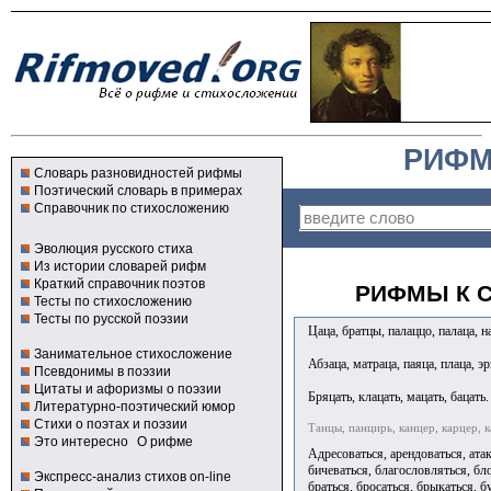
РИФМ
Словарь разновидностей рифмы
Поэтический словарь в примерах
Справочник по стихосложению
Эволюция русского стиха
Из истории словарей рифм
Краткий справочник поэтов
РИФМЫ К С
Тесты по стихосложению
Тесты по русской поэзии
Цаца, братцы, палаццо, палаца, н
Занимательное стихосложение
Абзаца, матраца, паяца, плаца, эр
Псевдонимы в поэзии
Цитаты и афоризмы о поэзии
Бряцать, клацать, мацать, бацать.
Литературно-поэтический юмор
Стихи о поэтах и поэзии
Танцы, панцирь, канцер, карцер, к
Это интересно
О рифме
Адресоваться, арендоваться, атаковаться, аттестоваться, баловаться, бинтоваться, бичеваться, благословляться, блокироваться, бодаться, болтаться, браковаться, браться, бросаться, брыкаться, бултыхаться, бунтоваться, бухаться, валяться, вбиваться, вбираться, ввергаться, ввязаться, вгоняться, вдеваться, вдохновляться, вдыхаться, величаться, венчаться, вербоваться, верстаться, вжаться, вживляться, взвиваться, взиматься, взломаться, взорваться, взрываться, взыграться, взыскаться, взяться, видаться, вихляться, включаться, вкореняться, вливаться, влюбляться, вмешаться, вмяться, внедряться, внушаться, вобраться, вовлекаться, водружаться, возбраняться, возбуждаться, возвещаться, возвращаться, возвышаться, возглавляться, воздаваться, воздаться, воздвигаться, воздержаться, возмещаться, возмущаться, вознаграждаться, возобновляться, возрождаться, волноваться, вонзаться, воображаться, воодушевляться, вооружаться, воплощаться, вороваться, воскрешаться, воскуряться, воспаляться, воспеваться, воспитаться, восполняться, воспрещаться, восприниматься, восприняться, восславляться, воссоединяться, воссоздаваться, воссоздаться, восстановляться, восторгаться, восхваляться, восхищаться, впиваться, вписаться, впитаться, вправляться, впрягаться, впускаться, вращаться, врезаться, врубаться, вручаться, врываться, вселяться, вспоминаться, вставляться, встрепаться, встречаться, вступаться, втираться, втравляться, втыкаться, выбегаться, выбиваться, выбираться, выгоняться, выгребаться, выгружаться, выгрызаться, выдаваться, выдвигаться, выдворяться, выделяться, выдыхаться, выедаться, выжигаться, выжиматься, вызываться, выключаться, выкупаться, выливаться, вылупляться, вымеряться, выметаться, вымещаться, выминаться, вымогаться, вымываться, выниматься, вынуждаться, выпекаться, выпиваться, выпираться, выполняться, выпрямляться, выпускаться, выражаться, вырезаться, вырубаться, выручаться, вырываться, выряжаться, высвобождаться, высекаться, выселяться, выставляться, высылаться, высыпаться, вытворяться, вытираться, вытисняться, вытравляться, вытрезвляться, выхваляться, вычисляться, вычитаться, вычищаться, вышибаться, вышиваться, выявляться, выясняться, вязаться, гармонизоваться, глотаться, гнаться, голосоваться, гоняться, гримироваться, гуляться, даваться, дароваться, даться, деваться, демобилизоваться, держаться, диктоваться, добавляться, добегаться, добиваться, добираться, добраться, добываться, доверяться, догадаться, догнаться, догоняться, додаваться, доедаться, доживаться, дозволяться, доиграться, доломаться, доплясаться, дополняться, допускаться, допытаться, дорваться, доставаться, доставляться, достаться, достигаться, дотанцеваться, дочитаться, драться, дрематься, дрессироваться, дышаться, жаться, жеваться, желаться, забавляться, забегаться, забираться, заболтаться, забраться, забросаться, забываться, завербоваться, завершаться, заверяться, завещаться, завлекаться, завышаться, завязаться, загибаться, заглушаться, загнаться, загоняться, загораться, заграждаться, загребаться, загримироваться, загромождаться, загрязняться, загуляться, задаваться, задаться, задвигаться, задеваться, задержаться, задираться, задолжаться, задраться, заедаться, зажаться, заживаться, заживляться, зажигаться, зажиматься, зазеваться, зазываться, заиграться, заинтересоваться, заинтриговаться, закабаляться, закаляться, закататься, закачаться, заклинаться, заключаться, заколдоваться, заколебаться, заколыхаться, закопаться, закругляться, закрываться, закупаться, закусаться, залататься, заливаться, зализаться, залупляться, залучаться, замараться, замаскироваться, замедляться, заменяться, замеряться, заметаться, замечаться, замещаться, заминаться, замиряться, замотаться, замуроваться, замываться, замыкаться, замышляться, замяться, занижаться, заниматься, заняться, заостряться, запаковаться, запасаться, запеваться, запиваться, запираться, записаться, заплескаться, заплетаться, заплутаться, заплясаться, заполняться, запоминаться, заправляться, запрещаться, запродаться, запрягаться, запускаться, запятнаться, заражаться, зарисоваться, зарождаться, зарубаться, заругат
Экспресс-анализ стихов on-line