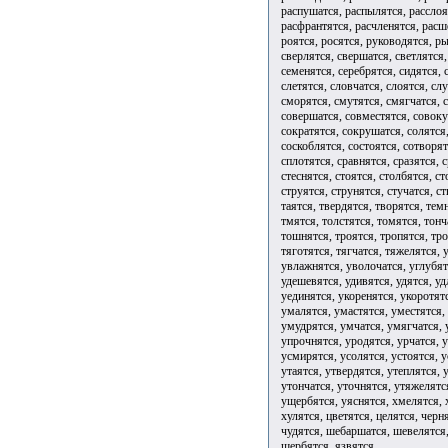
распушатся, распылятся, расслоят
расфрантятся, расчленятся, расш
роятся, росятся, руководятся, ры
сверлятся, свершатся, светлятся,
семенятся, серебрятся, сидятся, 
слетятся, словчатся, слоятся, сл
сморятся, смутятся, смягчатся, с
совершатся, совместятся, совокуп
сократятся, сокрушатся, солятся,
соскоблятся, состоятся, сотворят
сплотятся, сравнятся, сразятся, 
стеснятся, стоятся, столбятся, с
струятся, струнятся, стучатся, с
таятся, твердятся, творятся, темн
тмятся, толстятся, томятся, тон
тошнятся, троятся, тропятся, тро
тяготятся, тягчатся, тяжелятся, 
увлажнятся, уволочатся, углубят
удешевятся, удивятся, удятся, у
уединятся, укоренятся, укоротятс
умалятся, умастятся, уместятся,
умудрятся, умчатся, умягчатся, 
упрочнятся, уродятся, урчатся, у
усмирятся, усолятся, устоятся, 
утаятся, утвердятся, утеплятся, 
утончатся, уточнятся, утяжелятс
ущербятся, уяснятся, хмелятся, 
хулятся, цветятся, целятся, черня
чудятся, шебаршатся, шевелятся
щербятся, язвятся.