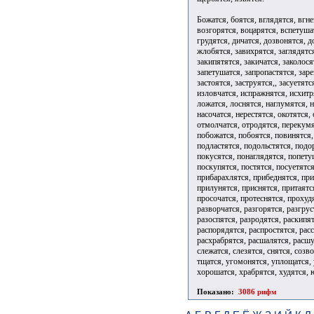
Божатся, боятся, вглядятся, вгне
возгорятся, воцарятся, вспетушат
грудятся, дичатся, дозвонятся, 
жлобятся, завихрятся, заглядятся
закипятятся, закичатся, заколося
запетушатся, запропастятся, заре
застоятся, заструятся,, засуетят
изловчатся, испражнятся, исхитря
ложатся, лоснятся, наглумятся, н
насочатся, нерестятся, окотятся,
отмолчатся, отродятся, перекумя
побожатся, побоятся, повинятся,
подластятся, подольстятся, подо
покусятся, понаглядятся, попету
поскупятся, постятся, посуетятс
прибарахлятся, прибеднятся, при
прилунятся, приснятся, притаятс
просочатся, протеснятся, прохуд
разворчатся, разгорятся, разгрус
разоспятся, разродятся, раскипят
распорядятся, распростятся, расс
расхрабрятся, расшалятся, расшу
слежатся, слезятся, снятся, созв
тщатся, угомонятся, уплощатся, 
хорошатся, храбрятся, худятся, 
Показано:
3086 рифм