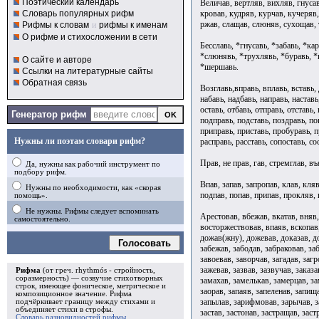
Поэтический календарь
Величав, вертляв, вихляв, гнусав
кровав, кудряв, курчав, кучеряв
Словарь популярных рифм
ржав, слащав, слюняв, сухощав,
Рифмы к словам
и
рифмы к именам
О рифме и стихосложении в сети
Бесславь, *гнусавь, *забавь, *ка
*слюнявь, *трухлявь, *буравь, *к
О сайте и авторе
*шершавь.
Ссылки на литературные сайты
Обратная связь
Возглавь,вправь, вплавь, вставь, 
набавь, надбавь, направь, наставь
оставь, отбавь, отправь, отставь,
Генератор рифм
подправь, подставь, поздравь, по
приправь, приставь, пробуравь, п
Нужны ли поэтам словари рифм?
расправь, расставь, сопоставь, сос
Прав, не прав, гав, стремглав, въ
Да, нужны как рабочий инструмент по
подбору рифм.
Впав, запав, запропав, клав, кляв
Нужны по необходимости, как «скорая
подпав, попав, припав, прокляв, 
помощь».
Не нужны. Рифмы следует вспоминать
Арестовав, вбежав, вкатав, вняв,
самостоятельно.
восторжествовав, впаяв, вскопав,
дожав(жну), дожевав, доказав, д
Голосовать
забежав, забодав, забраковав, за
завоевав, заворчав, загадав, заг
зажевав, зазвав, зазвучав, заказа
Рифма
(от греч. rhythmós - стройность,
соразмерность) — созвучие стихотворных
замахав, замелькав, замерцав, за
строк, имеющее фоническое, метрическое и
заорав, запаяв, запеленав, запищ
композиционное значение.
Рифма
запылав, зарифмовав, зарычав, за
подчёркивает границу между стихами и
объединяет стихи в
строфы
.
застав, застонав, застращав, зас
Словарь разновидностей рифмы