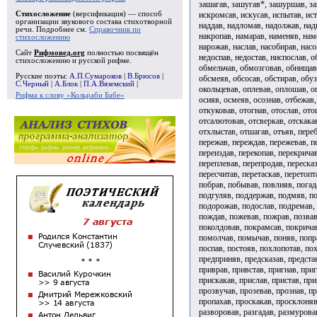
зашагав, зашугав*, зашуршав, защ
искромсав, искусав, испытав, ист
Стихосложение
(версификация) — способ
организации звукового состава стихотворной
наддав, надломав, надолжав, надп
речи. Подробнее см.
Справочник по
накропав, намарав, наменяв, нам
стихосложению
нарожав, наслав, насобирав, насо
Сайт
Рифмовед.org
полностью посвящён
недоспав, недостав, ниспослав, 
стихосложению и русской рифме.
обмельчав, обмозговав, обнищав,
Русские поэты:
А.П.Сумароков
|
В.Брюсов
|
обсмеяв, обсосав, обстирав, обуз
С.Черный
|
А.Блок
|
П.А.Вяземский
|
окольцевав, оплевав, оплошав, оп
Рифма к слову «Кольраби Бабе»
осияв, осмеяв, осознав, отбежав,
откуковав, отогнав, отослав, ото
отсалютовав, отсверкав, отскакав
отхлыстав, отшагав, отъяв, переб
пережав, переждав, пережевав, п
переиздав, перекопав, перекричав
переплевав, перепродав, пересказ
пересчитав, перетаскав, перетопт
побрав, побывав, повлияв, погад
подгуляв, поддержав, подмяв, по
подорожав, подослав, подремав,
пождав, пожевав, пожрав, позвав
поколдовав, покрамсав, покричав
помолчав, помычав, поняв, попра
поспав, постояв, похлопотав, пох
предприняв, предсказав, предста
приврав, привстав, пригнав, приг
прискакав, прислав, пристав, пр
прозвучав, прозевав, прознав, п
пропахав, проскакав, просклоняв
разворовав, разгадав, размуровав