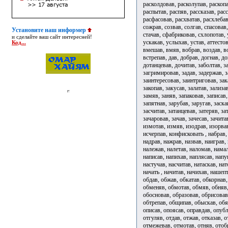
расколдовав, расколупав, раскопа
распытав, распяв, рассказав, расс
расфасовав, расхватав, расхлебав
сожрав, созвав, солгав, спасовав
Установите наш информер
стачав, сфабриковав, схлопотав, 
и сделайте ваш сайт интересней!
ускакав, услыхав, устав, аттесто
Код...
вмешав, вмяв, вобрав, воздав, во
встрепав, дав, добрав, догнав, д
дотанцевав, дочитав, заболтав, за
загримировав, задав, задержав, з
заинтересовав, заинтриговав, зак
закопав, закусав, залатав, зализ
замяв, заняв, запаковав, записав,
запятнав, зарубав, заругав, заска
засчитав, затанцевав, затеряв, за
зачаровав, зачав, зачесав, зачита
измотав, измяв, изодрав, изорвав
исчерпав, конфисковать , набрав,
надрав, нажрав, назвав, наиграв, 
належав, налетав, наломав, намал
написав, напихав, наплясав, напу
настучав, насчитав, натаскав, на
начать , начитав, начихав, нашеп
обдав, обжав, обкатав, обкорнав
обменяв, обмотав, обмяв, обняв,
обосновав, образовав, обрисовав,
обтрепав, общипав, обыскав, обя
описав, опоясав, оправдав, опуб
отгуляв, отдав, отжав, отказав, 
отмежевав, отмотав, отняв, отобр