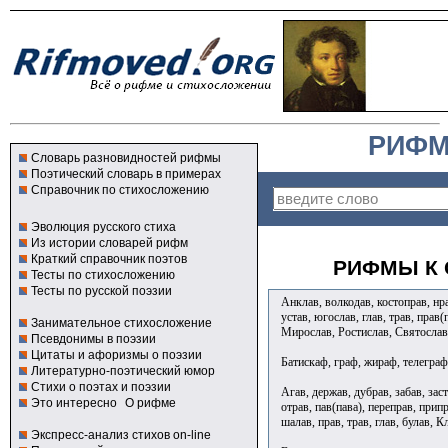
РИФМ
Словарь разновидностей рифмы
Поэтический словарь в примерах
Справочник по стихосложению
Эволюция русского стиха
Из истории словарей рифм
Краткий справочник поэтов
РИФМЫ К 
Тесты по стихосложению
Тесты по русской поэзии
Анклав, волкодав, костоправ, нрав
устав, югослав, глав, трав, прав
Занимательное стихосложение
Мирослав, Ростислав, Святослав,
Псевдонимы в поэзии
Цитаты и афоризмы о поэзии
Батискаф, граф, жираф, телегр
Литературно-поэтический юмор
Стихи о поэтах и поэзии
Агав, держав, дубрав, забав, заст
Это интересно
О рифме
отрав, пав(пава), переправ, припр
шалав, прав, трав, глав, булав, 
Экспресс-анализ стихов on-line