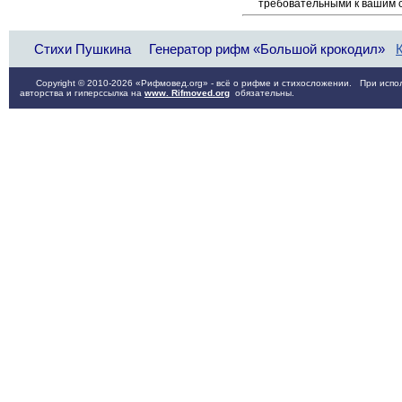
требовательными к вашим 
Стихи Пушкина
Генератор рифм «Большой крокодил»
Copyright © 2010-2026 «Рифмовед.org» - всё о рифме и стихосложении. При испол
авторства и гиперссылка на
www. Rifmoved.org
обязательны.