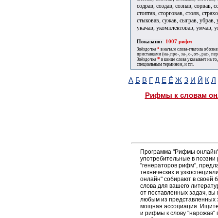
содрав, создав, сознав, сорвав, с
стоптав, сторговав, стояв, страхо
стыковав, сужав, сыграв, убрав, 
укачав, укомплектовав, умчав, ум
Показано:
1007 рифм
Звёздочка
*
в начале слова-глагола обозн
приставками (на-,про-, за-, с-, от-, рас-, пере
*
Звёздочка
в конце слова указывает на то
специальным термином, и т.п.
А
Б
В
Г
Д
Е
Ё
Ж
З
И
Й
К
Л
Рифмы к словам он
Программа "Рифмы онлайн"
употребительные в поэзии 
"генераторов рифм", пред
технических и узкоспециал
онлайн" собирают в своей 
слова для вашего литерату
от поставленных задач, вы
любым из представленных 
мощная ассоциация. Ищите 
и рифмы к слову "нарожав" 