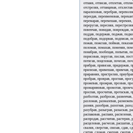
отпаяв, отписав, отплетав, отпля
отстреляв, оттанцевав, отхлестав
парализовав, перебрав, переволно
переедав, переименовав, перекан
перемарав, перемешав, перемяв, 
переругав, пересняв, перестреля
повенчав, повидав, повреждав, по
поддав, подержав, поджав, подко
подобрав, подорвав, подписав, п
пожав, пожелав, поймав, показав
поломав, помахав, поменяв, пом
понабрав, пообещав, попытав, п
порисовав, поругав, послав, пост
потягав, поцеловав, почесав, поч
прибрав, привязав, придержав, п
прилизав, примешав, примчав, п
приравняв, пристреляв, приубрав
пробрав, проврав, прогнав, прог
прожевав, прожрав, прозвав, про
промариновав, промотав, промча
проспав, просчитав, протаскав, 
разболтав, разбросав, развенчав,
разломав, размалевав, размежева
разняв, разобрав, разогнав, разо
разубрав, разыграв, разыскав, ра
распаковав, распаяв, распеленав,
распродав, рассчитав, растеряв, 
расцеловав, расчесав, расшатав,
сваляв, сверстав, связав, сдав, с
слетав, сломав, смешав, смотав, 