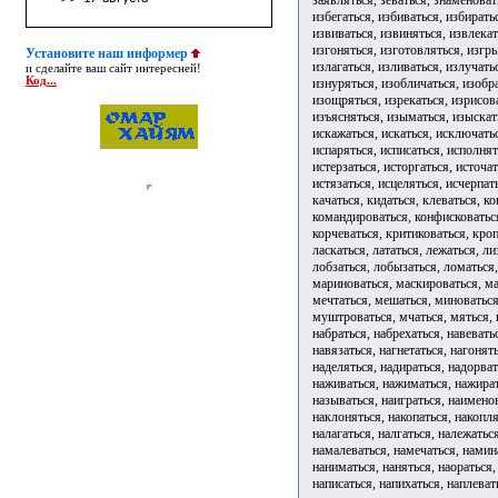
Установите наш информер
и сделайте ваш сайт интересней!
Код...