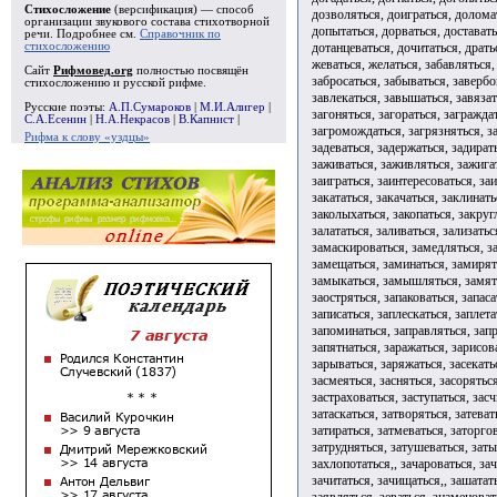
Стихосложение
(версификация) — способ
организации звукового состава стихотворной
речи. Подробнее см.
Справочник по
стихосложению
Сайт
Рифмовед.org
полностью посвящён
стихосложению и русской рифме.
Русские поэты:
А.П.Сумароков
|
М.И.Алигер
|
С.А.Есенин
|
Н.А.Некрасов
|
В.Капнист
|
Рифма к слову «уздцы»