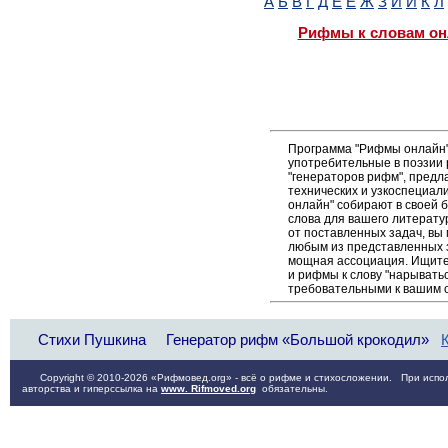
А
Б
В
Г
Д
Е
Ё
Ж
З
И
Й
К
Л
Рифмы к словам он
Программа "Рифмы онлайн"
употребительные в поэзии 
"генераторов рифм", пред
технических и узкоспециал
онлайн" собирают в своей 
слова для вашего литерату
от поставленных задач, вы
любым из представленных 
мощная ассоциация. Ищите 
и рифмы к слову "нарыватьс
требовательными к вашим 
Стихи Пушкина
Генератор рифм «Большой крокодил»
Copyright © 2010-2026 «Рифмовед.org» - всё о рифме и стихосложении. При испол
авторства и гиперссылка на
www. Rifmoved.org
обязательны.