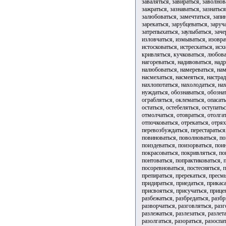
заваляться, завираться, заволнов
зажраться, зазнаваться, зазнаться
залюбоваться, замечтаться, запин
зарекаться, зарубцеваться, заруч
затрепыхаться, заулыбаться, заче
изловчаться, измываться, изоврат
истосковаться, истрескаться, исхи
кривляться, кучковаться, любоват
нагореваться, надивоваться, надр
налюбоваться, намереваться, нам
насмехаться, насмеяться, настрад
нахлопотаться, нахолодаться, на
нуждаться, обознаваться, обозна
ограбляться, оклематься, опасать
остаться, остебеляться, оступать
отмолчаться, отовраться, отолгат
отпочковаться, отрекаться, отрях
перевозбуждаться, перестараться,
повиноваться, поволноваться, по
поиздеваться, поизорваться, пои
покрасоваться, покривляться, п
понтоваться, попрактиковаться, 
посоревноваться, постесняться, 
препираться, пререкаться, пресм
придираться, приедаться, прикас
присвояться, присучаться, прице
разбежаться, разбредаться, разб
разворчаться, разговляться, разг
разлежаться, разлезаться, разлет
разолгаться, разораться, разоспа