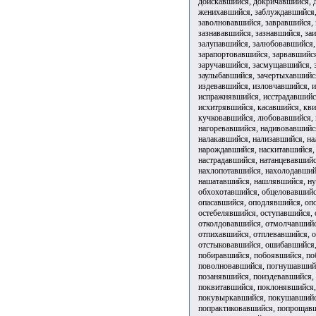
доискавшийся, докричавшийся, 
женихавшийся, заблуждавшийся,
заволновавшийся, завравшийся,
зазнававшийся, зазнавшийся, за
залупавшийся, залюбовавшийся,
зарапортовавшийся, зарвавшийся
заручавшийся, засмущавшийся, 
заулыбавшийся, зачертыхавшийс
издевавшийся, изловчавшийся, 
испражнявшийся, исстрадавшийся
исхитрявшийся, касавшийся, кв
кучковавшийся, любовавшийся, 
нагоревавшийся, надивовавшийс
налакавшийся, нализавшийся, н
нарождавшийся, наскитавшийся,
настрадавшийся, натанцевавшийс
нахлопотавшийся, нахолодавший
нашатавшийся, нашлявшийся, ну
обхохотавшийся, обцеловавшийс
опасавшийся, оподлявшийся, оп
остебелявшийся, оступавшийся,
отколдовавшийся, отмолчавшийс
отпихавшийся, отплевавшийся, 
отстыковавшийся, ошибавшийся,
побиравшийся, побоявшийся, по
поволновавшийся, погнушавшийс
позанявшийся, поиздевавшийся,
поквитавшийся, поклонявшийся,
покувыркавшийся, покушавшийс
попрактиковавшийся, попрощавш