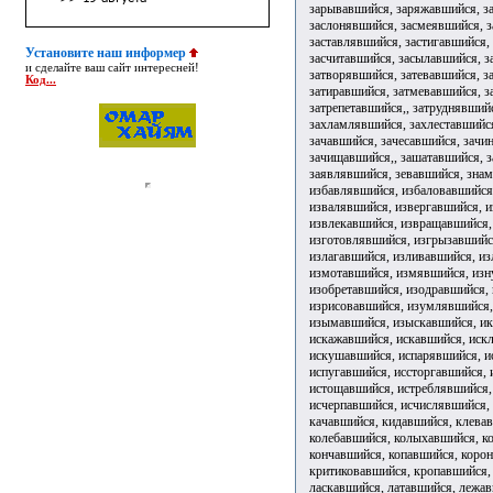
Установите наш информер
и сделайте ваш сайт интересней!
Код...