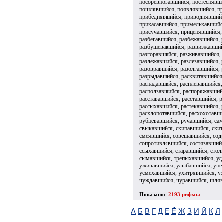
посоревновавшийся, постеснявш
пошлявшийся, появлявшийся, пр
прибеднявшийся, приводнявшийс
прикасавшийся, примелькавшийс
присучавшийся, приценявшийся,
разбегавшийся, разбежавшийся,
разбушевавшийся, развизжавший
разгоравшийся, разживавшийся,
разлежавшийся, разлезавшийся, 
разовравшийся, разолгавшийся, 
разрыдавшийся, расквитавшийся
распадавшийся, расплевавшийся
расползавшийся, распоряжавший
расстававшийся, расставшийся, 
рассыхавшийся, растекавшийся, 
расхлопотавшийся, расхохотавш
рубцевавшийся, ручавшийся, са
свыкавшийся, скипавшийся, ски
смеявшийся, совещавшийся, сод
сопротивлявшийся, состязавшийс
ссыхавшийся, старавшийся, сто
сымавшийся, трепыхавшийся, уд
уживавшийся, улыбавшийся, упе
усмехавшийся, ухитрявшийся, 
чуждавшийся, чуравшийся, шля
Показано:
2193 рифмы
А
Б
В
Г
Д
Е
Ё
Ж
З
И
Й
К
Л