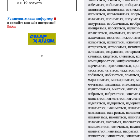
Установите наш информер
и сделайте ваш сайт интересней!
Код...