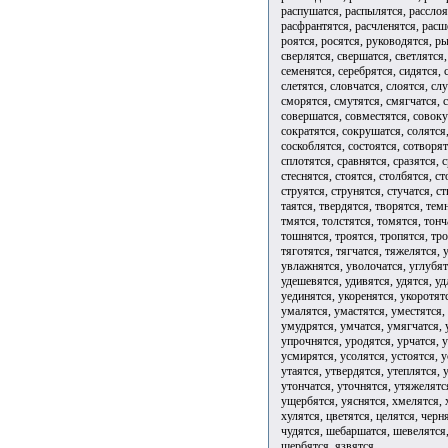
распушатся, распылятся, расслоят
расфрантятся, расчленятся, расш
роятся, росятся, руководятся, ры
сверлятся, свершатся, светлятся,
семенятся, серебрятся, сидятся, 
слетятся, словчатся, слоятся, сл
сморятся, смутятся, смягчатся, с
совершатся, совместятся, совокуп
сократятся, сокрушатся, солятся,
соскоблятся, состоятся, сотворят
сплотятся, сравнятся, сразятся, 
стеснятся, стоятся, столбятся, с
струятся, струнятся, стучатся, с
таятся, твердятся, творятся, темн
тмятся, толстятся, томятся, тон
тошнятся, троятся, тропятся, тро
тяготятся, тягчатся, тяжелятся, 
увлажнятся, уволочатся, углубят
удешевятся, удивятся, удятся, у
уединятся, укоренятся, укоротятс
умалятся, умастятся, уместятся,
умудрятся, умчатся, умягчатся, 
упрочнятся, уродятся, урчатся, у
усмирятся, усолятся, устоятся, 
утаятся, утвердятся, утеплятся, 
утончатся, уточнятся, утяжелятс
ущербятся, уяснятся, хмелятся, 
хулятся, цветятся, целятся, черня
чудятся, шебаршатся, шевелятся
щербятся, язвятся.