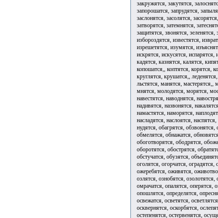
закружятся, закутятся, залоснятс
запорошатся, запрудятся, запылят
заслонятся, засолятся, засорятся,
затворятся, затемнятся, затеснят
защитятся, звонятся, зеленятся, 
избороздятся, известятся, извра
изрешетятся, изумятся, изъяснят
искрятся, искусятся, испарятся, 
кадятся, казнятся, калятся, кипя
копошатся,, коптятся, корятся, к
круглятся, крушатся,, леденятся,
льстятся, манятся, мастерятся,, 
мнятся, молодятся, морятся, мос
навестятся, наводнятся, навостр
надивятся, назвонятся, накалятся
намастятся, наморятся, наплодятс
насладятся, наслоятся, наспятся,
нудятся, обагрятся, обзвонятся, 
обмелятся, обнажатся, обновятся
обоготворятся, ободрятся, обоже
оборотятся, обострятся, обратят
обстучатся, обузятся, объединятс
оголятся, огорчатся, оградятся,
ожеребятся, оживятся, оживотвор
озлятся, ознобятся, озолотятся,
омрачатся, опалятся, оперятся, 
опошлятся, определятся, опресня
освежатся, осветятся, осветлятся
осквернятся, оскорбятся, ослепя
остепенятся, остервенятся, осуще