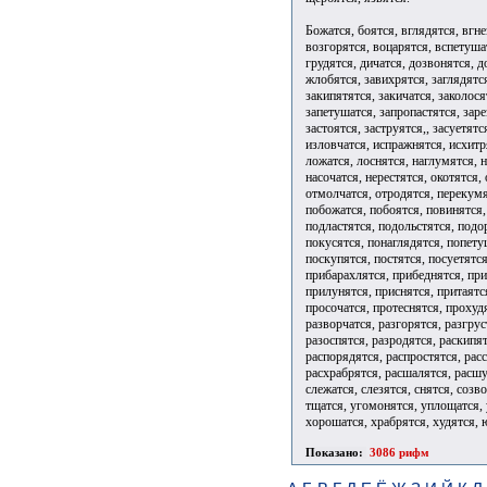
Божатся, боятся, вглядятся, вгне
возгорятся, воцарятся, вспетушат
грудятся, дичатся, дозвонятся, 
жлобятся, завихрятся, заглядятся
закипятятся, закичатся, заколося
запетушатся, запропастятся, заре
застоятся, заструятся,, засуетят
изловчатся, испражнятся, исхитря
ложатся, лоснятся, наглумятся, н
насочатся, нерестятся, окотятся,
отмолчатся, отродятся, перекумя
побожатся, побоятся, повинятся,
подластятся, подольстятся, подо
покусятся, понаглядятся, попету
поскупятся, постятся, посуетятс
прибарахлятся, прибеднятся, при
прилунятся, приснятся, притаятс
просочатся, протеснятся, прохуд
разворчатся, разгорятся, разгрус
разоспятся, разродятся, раскипят
распорядятся, распростятся, расс
расхрабрятся, расшалятся, расшу
слежатся, слезятся, снятся, созв
тщатся, угомонятся, уплощатся, 
хорошатся, храбрятся, худятся, 
Показано:
3086 рифм