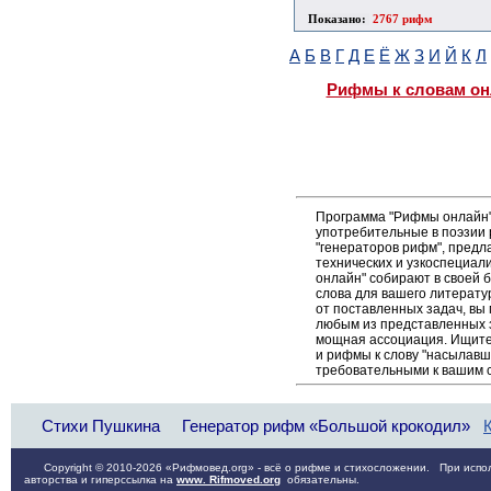
Показано:
2767 рифм
А
Б
В
Г
Д
Е
Ё
Ж
З
И
Й
К
Л
Рифмы к словам он
Программа "Рифмы онлайн"
употребительные в поэзии 
"генераторов рифм", пред
технических и узкоспециал
онлайн" собирают в своей 
слова для вашего литерату
от поставленных задач, вы
любым из представленных 
мощная ассоциация. Ищите 
и рифмы к слову "насылавш
требовательными к вашим 
Стихи Пушкина
Генератор рифм «Большой крокодил»
Copyright © 2010-2026 «Рифмовед.org» - всё о рифме и стихосложении. При испол
авторства и гиперссылка на
www. Rifmoved.org
обязательны.