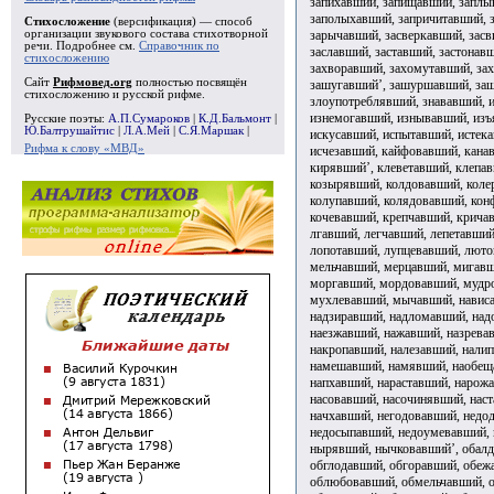
Стихосложение
(версификация) — способ
организации звукового состава стихотворной
речи. Подробнее см.
Справочник по
стихосложению
Сайт
Рифмовед.org
полностью посвящён
стихосложению и русской рифме.
Русские поэты:
А.П.Сумароков
|
К.Д.Бальмонт
|
Ю.Балтрушайтис
|
Л.А.Мей
|
С.Я.Маршак
|
Рифма к слову «МВД»