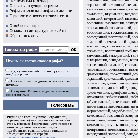
Поэтический календарь
Словарь популярных рифм
Рифмы к словам
и
рифмы к именам
О рифме и стихосложении в сети
О сайте и авторе
Ссылки на литературные сайты
Обратная связь
Генератор рифм
Нужны ли поэтам словари рифм?
Да, нужны как рабочий инструмент по
подбору рифм.
Нужны по необходимости, как «скорая
помощь».
Не нужны. Рифмы следует вспоминать
самостоятельно.
Голосовать
Рифма
(от греч. rhythmós - стройность,
соразмерность) — созвучие стихотворных
строк, имеющее фоническое, метрическое и
композиционное значение.
Рифма
подчёркивает границу между стихами и
объединяет стихи в
строфы
.
Словарь разновидностей рифмы