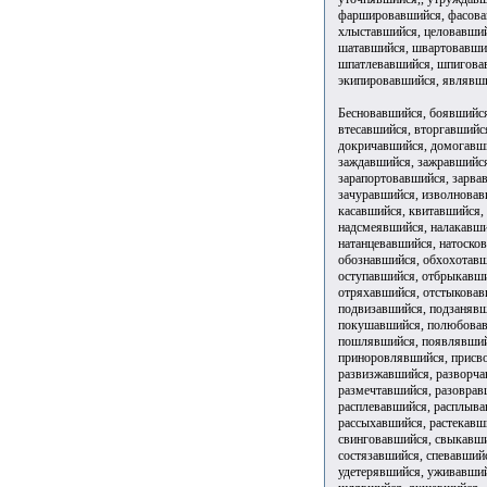
Бесновавшийся, боявшийся
втесавшийся, вторгавшийс
докричавшийся, домогавши
заждавшийся, зажравшийся
зарапортовавшийся, зарва
зачуравшийся, изволновав
касавшийся, квитавшийся,
надсмеявшийся, налакавши
натанцевавшийся, натоско
обознавшийся, обхохотавш
оступавшийся, отбрыкавши
отряхавшийся, отстыковав
подвизавшийся, подзанявш
покушавшийся, полюбовавш
пошлявшийся, появлявшийс
приноровлявшийся, присво
развизжавшийся, разворча
размечтавшийся, разоврав
расплевавшийся, расплыва
рассыхавшийся, растекавш
свинговавшийся, свыкавши
состязавшийся, спевавший
удетерявшийся, уживавши