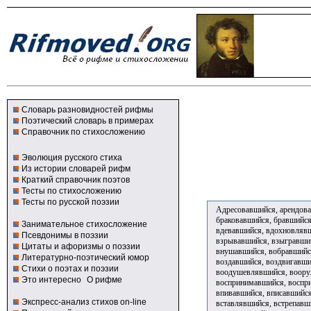
Словарь разновидностей рифмы
Поэтический словарь в примерах
Справочник по стихосложению
Эволюция русского стиха
Из истории словарей рифм
Краткий справочник поэтов
Тесты по стихосложению
Тесты по русской поэзии
Адресовавшийся, арендовавшийся, атаковавшийся, аттестовавшийся, баловавшийся, бинтовавшийся, бичевавшийся, благословлявшийся, блокировавшийся, бодавшийся, болтавшийся, браковавшийся, бравшийся, бросавшийся, брыкавшийся, бултыхавшийся, бунтовавшийся, бухавшийся, валявшийся, вбивавшийся, вбиравшийся, ввергавшийся, ввязавшийся, вгонявшийся, вдевавшийся, вдохновлявшийся, вдыхавшийся, величавшийся, венчавшийся, вербовавшийся, верставшийся, вжавшийся, вживлявшийся, взвивавшийся, взимавшийся, взломавшийся, взорвавшийся, взрывавшийся, взыгравшийся, взыскавшийся, взявшийся, видавшийся, вихлявшийся, включавшийся, вкоренявшийся, вливавшийся, влюблявшийся, вмешавшийся, вмявшийся, внедрявшийся, внушавшийся, вобравшийся, вовлекавшийся, водружавшийся, возбранявшийся, возбуждавшийся, возвещавшийся, возвращавшийся, возвышавшийся, возглавлявшийся, воздававшийся, воздавшийся, воздвигавшийся, воздержавшийся, возмещавшийся, возмущавшийся, вознаграждавшийся, возобновлявшийся, возрождавшийся, волновавшийся, вонзавшийся, воображавшийся, воодушевлявшийся, вооружавшийся, воплощавшийся, воровавшийся, воскрешавшийся, воскурявшийся, воспалявшийся, воспевавшийся, воспитавшийся, восполнявшийся, воспрещавшийся, воспринимавшийся, воспринявшийся, восславлявшийся, воссоединявшийся, воссоздававшийся, воссоздавшийся, восстановлявшийся, восторгавшийся, восхвалявшийся, восхищавшийся, впивавшийся, вписавшийся, впитавшийся, вправлявшийся, впрягавшийся, впускавшийся, вращавшийся, вреза
Занимательное стихосложение
Псевдонимы в поэзии
Цитаты и афоризмы о поэзии
Литературно-поэтический юмор
Стихи о поэтах и поэзии
Это интересно
О рифме
Экспресс-анализ стихов on-line