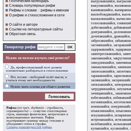
Поэтический календарь
Словарь популярных рифм
Рифмы к словам
и
рифмы к именам
О рифме и стихосложении в сети
О сайте и авторе
Ссылки на литературные сайты
Обратная связь
Генератор рифм
Нужно ли поэтам изучать своё ремесло?
Да, профессиональный поэт должен
основательно разбираться в стихосложении.
Нет, поэзия - свободный полёт мысли, и
учиться этому нет необходимости.
Нужно знать основы для общего развития.
Голосовать
Рифма
(от греч. rhythmós - стройность,
соразмерность) — созвучие стихотворных
строк, имеющее фоническое, метрическое и
композиционное значение.
Рифма
подчёркивает границу между стихами и
объединяет стихи в
строфы
.
Словарь разновидностей рифмы