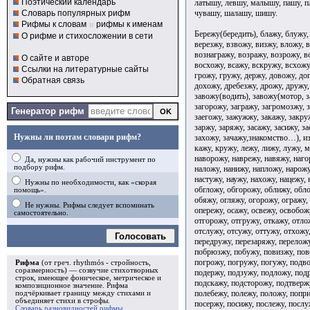
Поэтический календарь
латышу, левшу, малышу, пашу, п
чувашу, шалашу, шишу.
Словарь популярных рифм
Рифмы к словам
и
рифмы к именам
Бережу(бередить), блажу, блужу,
О рифме и стихосложении в сети
верезжу, взвожу, визжу, вложу, 
вознагражу, возражу, возрожу, 
О сайте и авторе
восхожу, всажу, вскружу, всхожу
Ссылки на литературные сайты
грожу, гружу, держу, довожу, до
Обратная связь
дохожу, дребезжу, дрожу, дружу,
завожу(водить), завожу(мотор, з
загорожу, загражу, загромозжу, з
Генератор рифм
заегожу, зажужжу, закажу, закру
заржу, заряжу, засажу, засижу, з
Нужны ли поэтам словари рифм?
захожу, зачажу,знакомство…), из
кажу, кружу, лежу, лижу, лужу, 
наворожу, наврежу, навяжу, наго
Да, нужны как рабочий инструмент по
подбору рифм.
наложу, нанижу, напложу, нарожу
настужу, наужу, нахожу, нацежу,
Нужны по необходимости, как «скорая
обгложу, обгорожу, оближу, обло
помощь».
обяжу, огляжу, огорожу, огражу,
Не нужны. Рифмы следует вспоминать
опережу, осажу, освежу, освобож
самостоятельно.
отгорожу, отгружу, откажу, отло
отслужу, отсужу, оттужу, отхожу
Голосовать
передружу, перезаряжу, переложу
побрюзжу, побужу, повизжу, пов
погрожу, погружу, погужу, подв
Рифма
(от греч. rhythmós - стройность,
соразмерность) — созвучие стихотворных
подержу, подзужу, подложу, под
строк, имеющее фоническое, метрическое и
подскажу, подсторожу, подтверж
композиционное значение.
Рифма
полебежу, полежу, положу, попри
подчёркивает границу между стихами и
объединяет стихи в
строфы
.
посержу, посижу, послежу, послу
Словарь разновидностей рифмы