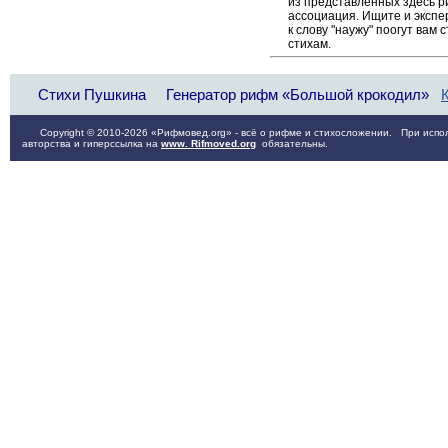
из представленных здесь 
ассоциация. Ищите и экспе
к слову "наужу" поогут вам
стихам.
Стихи Пушкина
Генератор рифм «Большой крокодил»
Copyright © 2010-2026 «Рифмовед.org» - всё о рифме и стихосложении. При испол
авторства и гиперссылка на
www. Rifmoved.org
обязательны.