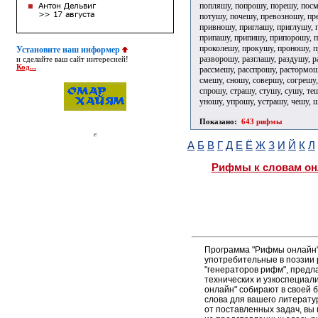
попляшу, попрошу, порешу, посм
потушу, почешу, превозношу, пр
привношу, приглашу, приглушу, 
припашу, припишу, припорошу, п
проколешу, прокушу, проношу, п
Установите наш информер
разворошу, разглашу, раздушу, р
и сделайте ваш сайт интересней!
Код...
рассмешу, расспрошу, растормошу
смешу, сношу, совершу, согрешу,
спрошу, страшу, стушу, сушу, те
уношу, упрошу, устрашу, чешу, 
Показано:
643 рифмы
А
Б
В
Г
Д
Е
Ё
Ж
З
И
Й
К
Л
Рифмы к словам он
Программа "Рифмы онлайн"
употребительные в поэзии р
"генераторов рифм", пред
технических и узкоспециал
онлайн" собирают в своей 
слова для вашего литерату
от поставленных задач, вы