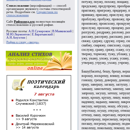
потужу, поужу, похожу, пощажу,
предскажу, предупрежу, преобра
Стихосложение
(версификация) — способ
организации звукового состава стихотворной
пригляжу, пригрожу, придержу, 
речи. Подробнее см.
Справочник по
принижу, присажу, прислужу, пр
стихосложению
проблужу, пробужу, провожу, пр
Сайт
Рифмовед.org
полностью посвящён
произвожу, происхожу, прокружу
стихосложению и русской рифме.
прослужу, прохожу, процежу, раз
Русские поэты:
А.П.Сумароков
|
В.Маяковский
|
разгружу, раздражу, разложу, ра
М.Ю.Лермонтов
|
Е.Баратынский
|
рассажу, рассержу, расскажу, рас
А.Н.Апухтин
|
свяжу, сдержу, сдружу, сержу, си
Рифма к слову «звезда»
снабжу, снаряжу, снисхожу, соде
сослужу, сражу, сряжу, ссажу, сс
твержу, торможу, тужу, ублажу, 
ужу, укажу, уложу, усажу, усижу,
утвержу, утружу, ухожу, учрежу,
Башу(басить), бешу, брешу, верш
ворошу, воскрешу, впишу, вспашу
гоношу, грешу, довершу, доношу
ершу, завершу, загашу, заглушу,
замашу, замельтешу, замешу, зан
запрошу, засушу, затешу, затруш
кошу, крошу, крушу, лишу, машу
надпишу, надышу, накошу, накро
насушу, натрушу, ношу, обсушу, 
опустошу, осушу, откушу, отнош
оттешу, пашу, перегашу, перекуш
перепотрошу, пересмешу, пересп
погашу, погрешу, подкошу, подм
поколешу, поколышу, покошу, по