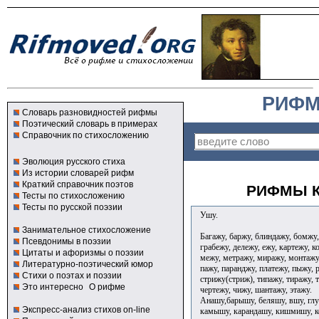
РИФМ
Словарь разновидностей рифмы
Поэтический словарь в примерах
Справочник по стихосложению
Эволюция русского стиха
Из истории словарей рифм
Краткий справочник поэтов
РИФМЫ К
Тесты по стихосложению
Тесты по русской поэзии
Ушу.
Занимательное стихосложение
Багажу, баржу, блиндажу, бомжу,
Псевдонимы в поэзии
грабежу, дележу, ежу, картежу, 
Цитаты и афоризмы о поэзии
межу, метражу, миражу, монтажу
Литературно-поэтический юмор
пажу, паранджу, платежу, пыжу, р
Стихи о поэтах и поэзии
стрижу(стриж), типажу, тиражу, 
Это интересно
О рифме
чертежу, чижу, шантажу, этажу.
Анашу,барышу, беляшу, вшу, глу
Экспресс-анализ стихов on-line
камышу, карандашу, кишмишу, к