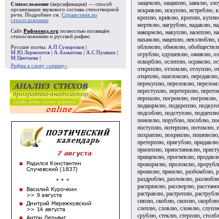
защемлю, защиплю, заявлю, зло
Стихосложение
(версификация) — способ
искривлю, искуплю, истреблю, 
организации звукового состава стихотворной
речи. Подробнее см.
Справочник по
креплю, кривлю, кроплю, куплю
стихосложению
мертвлю, нагрублю, надавлю, н
Сайт
Рифмовед.org
полностью посвящён
накормлю, накуплю, налеплю, на
стихосложению и русской рифме.
нахамлю, нацеплю, невзлюблю, 
обломлю, обновлю, обобществл
Русские поэты:
А.П.Сумароков
|
М.Ю.Лермонтов
|
А.Ахматова
|
А.С.Пушкин
|
огрублю, одушевлю, оживлю, оз
М.Цветаева
|
оскорблю, ослеплю, осрамлю, о
Рифма к слову «опишу»
откреплю, отломлю, отлуплю, от
отцеплю, ошеломлю, передавлю,
перекуплю, переловлю, перелом
переступлю, перетерплю, перето
перешлю, погремлю, погромлю, 
подкормлю, подкреплю, подкупл
подсоблю, подступлю, подцепл
поновлю, порублю, пособлю, по
поступлю, потерплю, потомлю, 
похраплю, похриплю, пошевелю
претерплю, пригублю, придавлю
прилеплю, приостановлю, прист
прищемлю, прогневлю, продавл
прокормлю, проломлю, прорублю
проявлю, прямлю, разбомблю, р
раздроблю, разломлю, разлюблю
распрямлю, рассверлю, расстано
растравлю, растреплю, раструбл
сиплю, скоблю, скоплю, скорблю
слеплю, словлю, сломлю, слуплю
срублю, стеклю, стерплю, столб