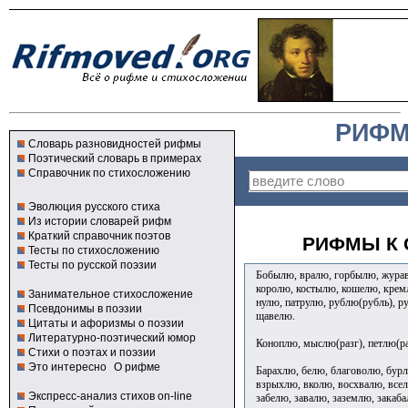
РИФМ
Словарь разновидностей рифмы
Поэтический словарь в примерах
Справочник по стихосложению
Эволюция русского стиха
Из истории словарей рифм
Краткий справочник поэтов
РИФМЫ К 
Тесты по стихосложению
Тесты по русской поэзии
Бобылю, вралю, горбылю, журав
королю, костылю, кошелю, крем
Занимательное стихосложение
нулю, патрулю, рублю(рубль), р
Псевдонимы в поэзии
щавелю.
Цитаты и афоризмы о поэзии
Литературно-поэтический юмор
Коноплю, мыслю(разг), петлю(ра
Стихи о поэтах и поэзии
Это интересно
О рифме
Барахлю, белю, благоволю, бурл
взрыхлю, вколю, восхвалю, всел
Экспресс-анализ стихов on-line
забелю, завалю, заземлю, закаба