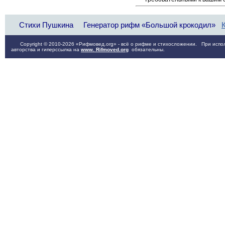
Стихи Пушкина
Генератор рифм «Большой крокодил»
Copyright © 2010-2026 «Рифмовед.org» - всё о рифме и стихосложении. При испол
авторства и гиперссылка на
www. Rifmoved.org
обязательны.