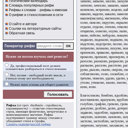
Поэтический календарь
запилю, запылю, заселю, заскулю
затеплю, зачехлю, зашалю, заше
Словарь популярных рифм
испепелю, истреплю, исцелю, ка
Рифмы к словам
и
рифмы к именам
навалю, наделю, накалю, намелю
О рифме и стихосложении в сети
нашлю(наслать), ниспошлю, обва
озлю, окислю, округлю, окрылю,
О сайте и авторе
отдалю, отделю, отеплю, отколю
Ссылки на литературные сайты
отщиплю, охмелю, охулю, палю, 
Обратная связь
пилю, побелю, побурлю, повалю,
подколю, подошлю, подпалю, по
подстелю, подстрелю, позлю, по
Генератор рифм
потреплю, похвалю, похулю, п
приземлю, приколю, припалю, п
Нужно ли поэтам изучать своё ремесло?
проколю, пропалю, просверлю, п
разозлю, разошлю, разрыхлю, ра
распылю, расселю, расстелю, ра
Да, профессиональный поэт должен
основательно разбираться в стихосложении.
рулю, рыхлю, свалю, сверлю, св
соблаговолю, солю, соскоблю, с
Нет, поэзия - свободный полёт мысли, и
треплю, тяжелю, удалю, уделю, 
учиться этому нет необходимости.
утолю, утяжелю, хвалю, хмелю, 
Нужно знать основы для общего развития.
шлю, юлю.
Голосовать
Благословлю, бомблю, вдолблю,
восстановлю, вразумлю, врублю,
голублю, графлю, гремлю, гром
Рифма
(от греч. rhythmós - стройность,
докуплю, долблю, долю, дотерп
соразмерность) — созвучие стихотворных
строк, имеющее фоническое, метрическое и
задавлю, задолблю, задымлю, з
композиционное значение.
Рифма
закуплю, залеплю, заломлю, зал
подчёркивает границу между стихами и
застелю, застолблю, заступлю, з
объединяет стихи в
строфы
.
Словарь разновидностей рифмы
затреплю, затуплю, захламлю, з