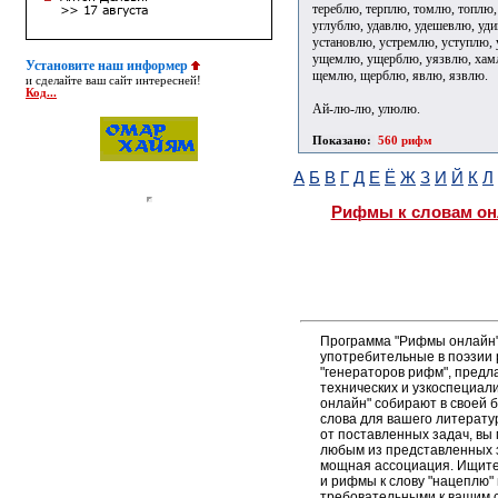
тереблю, терплю, томлю, топлю,
углублю, удавлю, удешевлю, уд
установлю, устремлю, уступлю,
ущемлю, ущерблю, уязвлю, хам
Установите наш информер
щемлю, щерблю, явлю, язвлю.
и сделайте ваш сайт интересней!
Код...
Ай-лю-лю, улюлю.
Показано:
560 рифм
А
Б
В
Г
Д
Е
Ё
Ж
З
И
Й
К
Л
Рифмы к словам он
Программа "Рифмы онлайн"
употребительные в поэзии 
"генераторов рифм", пред
технических и узкоспециал
онлайн" собирают в своей 
слова для вашего литерату
от поставленных задач, вы
любым из представленных 
мощная ассоциация. Ищите 
и рифмы к слову "нацеплю" 
требовательными к вашим 