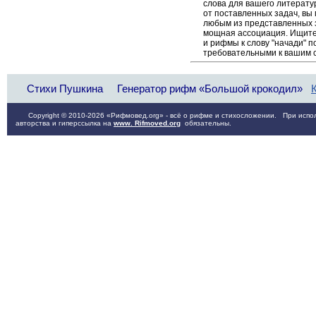
слова для вашего литерату
от поставленных задач, вы
любым из представленных 
мощная ассоциация. Ищите 
и рифмы к слову "начади" п
требовательными к вашим 
Стихи Пушкина
Генератор рифм «Большой крокодил»
Copyright © 2010-2026 «Рифмовед.org» - всё о рифме и стихосложении. При испол
авторства и гиперссылка на
www. Rifmoved.org
обязательны.