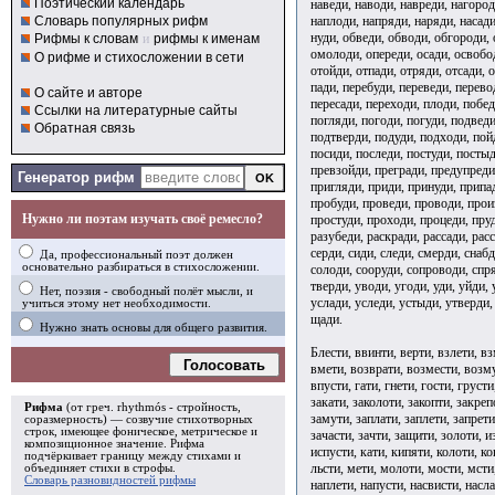
Поэтический календарь
наведи, наводи, навреди, нагород
наплоди, напряди, наряди, насади
Словарь популярных рифм
нуди, обведи, обводи, обгороди, 
Рифмы к словам
и
рифмы к именам
омолоди, опереди, осади, освобод
О рифме и стихосложении в сети
отойди, отпади, отряди, отсади, о
пади, перебуди, переведи, перево
О сайте и авторе
пересади, переходи, плоди, побед
Ссылки на литературные сайты
погляди, погоди, погуди, подвед
Обратная связь
подтверди, подуди, подходи, пой
посиди, последи, постуди, постыд
превзойди, прегради, предупреди
Генератор рифм
пригляди, приди, принуди, припа
пробуди, проведи, проводи, прои
Нужно ли поэтам изучать своё ремесло?
простуди, проходи, процеди, пруд
разубеди, раскради, рассади, расс
серди, сиди, следи, смерди, снаб
Да, профессиональный поэт должен
основательно разбираться в стихосложении.
солоди, сооруди, сопроводи, спряд
тверди, уводи, угоди, уди, уйди, 
Нет, поэзия - свободный полёт мысли, и
услади, уследи, устыди, утверди,
учиться этому нет необходимости.
щади.
Нужно знать основы для общего развития.
Блести, ввинти, верти, взлети, вз
Голосовать
вмети, возврати, возмести, возму
впусти, гати, гнети, гости, груст
закати, заколоти, закопти, закреп
Рифма
(от греч. rhythmós - стройность,
замути, заплати, заплети, запрети
соразмерность) — созвучие стихотворных
строк, имеющее фоническое, метрическое и
зачасти, зачти, защити, золоти, 
композиционное значение.
Рифма
испусти, кати, кипяти, колоти, ко
подчёркивает границу между стихами и
льсти, мети, молоти, мости, мсти
объединяет стихи в
строфы
.
Словарь разновидностей рифмы
наплети, напусти, насвисти, насла