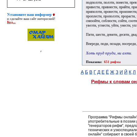
подползти, ползти, понести, прев
привести, привнести, прийти, при
приползти, провести, произнести,
Установите наш информер
проплести, проползти, прорасти, р
и сделайте ваш сайт интересней!
снизойти, соблюсти, сойти, соотне
Код...
увезти, угнести, уйти, унести, уп
Пяти, шести, девяти, десяти, два
Впереди, поди, позади, посереди,
Хоть пруд пруди, ни ахти.
Показана:
651 рифма
А
Б
В
Г
Д
Е
Ё
Ж
З
И
Й
К
Л
Рифмы к словам он
Программа "Рифмы онлайн"
употребительные в поэзии р
"генераторов рифм", пред
технических и узкоспециал
онлайн" собирают в своей 