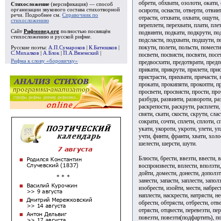
обрети, обхвати, озолоти, окати, 
Стихосложение
(версификация) — способ
осироти, оснасти, отверти, отвин
организации звукового состава стихотворной
речи. Подробнее см.
Справочник по
отрасти, отхвати, охвати, ощути,
стихосложению
переплети, перехвати, плати, пле
Сайт
Рифмовед.org
полностью посвящён
подвинти, подкати, подкрути, по
стихосложению и русской рифме.
подсласти, подхвати, подшути, п
покути, полети, польсти, помест
Русские поэты:
А.П.Сумароков
|
К.Батюшков
|
С.Михалков
|
А.Блок
|
П.А.Вяземский
|
посвети, посвисти, посвяти, посе
Рифма к слову «боровичку»
предвосхити, предотврати, предп
прикати, прикрути, прилети, при
пристрасти, прихвати, причасти, 
прокати, прокипяти, прокопти, п
просвети, просвисти, прости, про
разбуди, развинти, развороти, ра
раскрепости, раскрути, расплети, 
святи, скати, скости, скрути, сла
сократи, сочти, сплети, сплоти, с
укати, укороти, укроти, улети, уп
учти, финти, франти, хвати, холос
шелести, шерсти, шути.
Блюсти, брести, ввезти, ввести, в
воспроизвести, вплести, вползти,
дойти, домести, донести, доползти
занести, запасти, заплести, заполз
изобрести, изойти, мести, набрест
наплести, наскрести, натрясти, не
обрести, обтрясти, отбрести, отве
отрясти, отцвести, перевезти, пер
повезти, повезти(подфартить), по