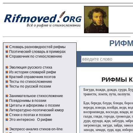
РИФМ
Словарь разновидностей рифмы
Поэтический словарь в примерах
Справочник по стихосложению
Эволюция русского стиха
Из истории словарей рифм
Краткий справочник поэтов
РИФМЫ К
Тесты по стихосложению
Тесты по русской поэзии
Бигуди, вожди, дожди, груди, Б
травести, ломти, пути, полпути.
Занимательное стихосложение
Псевдонимы в поэзии
Бди, береди, блуди, блюди, бороз
Цитаты и афоризмы о поэзии
вереди, взведи, взойди, веди, во
Литературно-поэтический юмор
воспроизведи, восходи, впади, в
Стихи о поэтах и поэзии
галди, гляди, городи, громозди, 
Это интересно
О рифме
дуди, ерунди, жди, заблуди, забре
загромозди, загуди, зайди, замол
Экспресс-анализ стихов on-line
заходи, зачади, зуди, иди, изборо