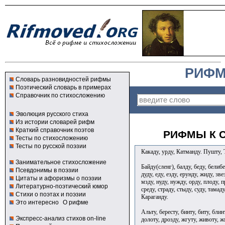
РИФМ
Словарь разновидностей рифмы
Поэтический словарь в примерах
Справочник по стихосложению
Эволюция русского стиха
Из истории словарей рифм
Краткий справочник поэтов
РИФМЫ К С
Тесты по стихосложению
Тесты по русской поэзии
Какаду, урду, Катманду. Пушту, 
Занимательное стихосложение
Байду(сленг), балду, беду, белибе
Псевдонимы в поэзии
дуду, еду, езду, ерунду, жиду, зве
Цитаты и афоризмы о поэзии
мзду, нуду, нужду, орду, плоду, п
Литературно-поэтический юмор
среду, страду, стыду, суду, тамаду
Стихи о поэтах и поэзии
Караганду.
Это интересно
О рифме
Альту, бересту, бинту, биту, блинт
Экспресс-анализ стихов on-line
долоту, дрозду, жгуту, животу, жм