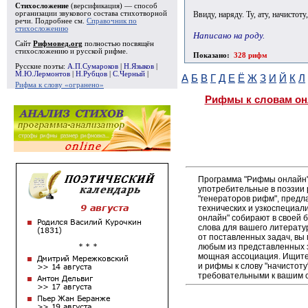
Стихосложение
(версификация) — способ
Ввиду, наряду. Ту, ату, начистоту
организации звукового состава стихотворной
речи. Подробнее см.
Справочник по
стихосложению
Написано на роду.
Сайт
Рифмовед.org
полностью посвящён
стихосложению и русской рифме.
Показано:
328 рифм
Русские поэты:
А.П.Сумароков
|
Н.Языков
|
М.Ю.Лермонтов
|
Н.Рубцов
|
С.Черный
|
А
Б
В
Г
Д
Е
Ё
Ж
З
И
Й
К
Л
Рифма к слову «огранено»
Рифмы к словам он
Программа "Рифмы онлайн"
употребительные в поэзии р
"генераторов рифм", пред
технических и узкоспециал
онлайн" собирают в своей 
слова для вашего литерату
от поставленных задач, вы
любым из представленных 
мощная ассоциация. Ищите 
и рифмы к слову "начистоту
требовательными к вашим 