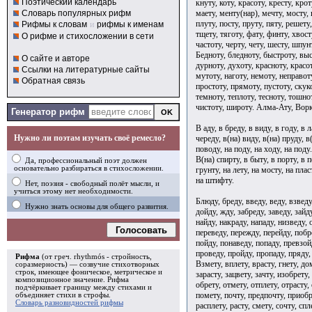
Поэтический календарь
кнуту, коту, красоту, кресту, крот
маету, менту(нар), мечту, мосту, н
Словарь популярных рифм
плуту, посту, пруту, пяту, решету,
Рифмы к словам
и
рифмы к именам
тщету, тяготу, фату, финту, хвост
О рифме и стихосложении в сети
частоту, черту, чету, шесту, шпу
Бедноту, бледноту, быстроту, выс
О сайте и авторе
дурноту, духоту, красноту, красо
Ссылки на литературные сайты
мутоту, наготу, немоту, неправоту
Обратная связь
простоту, прямоту, пустоту, скуко
темноту, теплоту, тесноту, тошно
чистоту, широту. Алма-Ату, Ворк
Генератор рифм
В аду, в бреду, в виду, в году, в л
Нужно ли поэтам изучать своё ремесло?
череду, в(на) виду, в(на) пруду, в(
поводу, на поду, на ходу, на поду.
В(на) спирту, в быту, в порту, в п
Да, профессиональный поэт должен
основательно разбираться в стихосложении.
грунту, на лету, на мосту, на пласт
на штифту.
Нет, поэзия - свободный полёт мысли, и
учиться этому нет необходимости.
Блюду, бреду, введу, веду, взведу
Нужно знать основы для общего развития.
дойду, жду, забреду, заведу, зайд
найду, накраду, нападу, низведу, 
Голосовать
переведу, пережду, перейду, побр
пойду, понаведу, попаду, превзой
проведу, пройду, пропаду, пряду,
Рифма
(от греч. rhythmós - стройность,
Взмету, вплету, врасту, гнету, до
соразмерность) — созвучие стихотворных
строк, имеющее фоническое, метрическое и
зарасту, зацвету, зачту, изобрету,
композиционное значение.
Рифма
обрету, отмету, отплету, отрасту,
подчёркивает границу между стихами и
помету, почту, предпочту, приобр
объединяет стихи в
строфы
.
Словарь разновидностей рифмы
расплету, расту, смету, сочту, спле