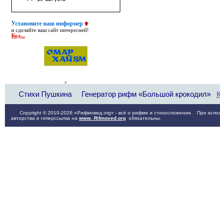
Установите наш информер
и сделайте ваш сайт интересней!
Код...
Стихи Пушкина
Генератор рифм «Большой крокодил»
Copyright © 2010-2026 «Рифмовед.org» - всё о рифме и стихосложении. При испол
авторства и гиперссылка на
www. Rifmoved.org
обязательны.