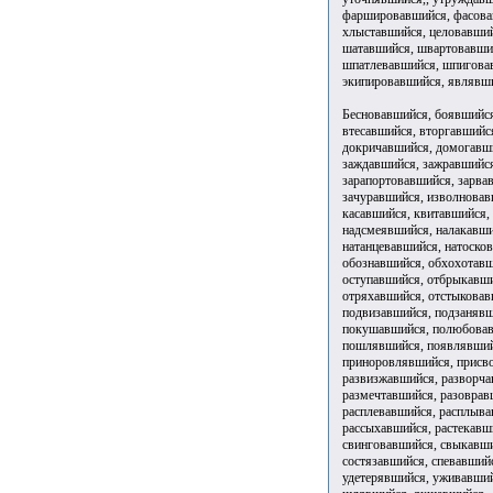
Бесновавшийся, боявшийся
втесавшийся, вторгавшийс
докричавшийся, домогавши
заждавшийся, зажравшийся
зарапортовавшийся, зарва
зачуравшийся, изволновав
касавшийся, квитавшийся,
надсмеявшийся, налакавши
натанцевавшийся, натоско
обознавшийся, обхохотавш
оступавшийся, отбрыкавши
отряхавшийся, отстыковав
подвизавшийся, подзанявш
покушавшийся, полюбовавш
пошлявшийся, появлявшийс
приноровлявшийся, присво
развизжавшийся, разворча
размечтавшийся, разоврав
расплевавшийся, расплыва
рассыхавшийся, растекавш
свинговавшийся, свыкавши
состязавшийся, спевавший
удетерявшийся, уживавши