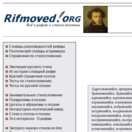
Словарь разновидностей рифмы
Поэтический словарь в примерах
Справочник по стихосложению
Эволюция русского стиха
Из истории словарей рифм
Краткий справочник поэтов
Тесты по стихосложению
Тесты по русской поэзии
Адресовавшийся, арендовавшийся, атаковавшийся, аттестовавшийся, баловавшийся, бинтовавшийся, бичевавшийся, благословлявшийся, блокировавшийся, бодавшийся, болтавшийся, браковавшийся, бравшийся, бросавшийся, брыкавшийся, бултыхавшийся, бунтовавшийся, бухавшийся, валявшийся, вбивавшийся, вбиравшийся, ввергавшийся, ввязавшийся, вгонявшийся, вдевавшийся, вдохновлявшийся, вдыхавшийся, величавшийся, венчавшийся, вербовавшийся, верставшийся, вжавшийся, вживлявшийся, взвивавшийся, взимавшийся, взломавшийся, взорвавшийся, взрывавшийся, взыгравшийся, взыскавшийся, взявшийся, видавшийся, вихлявшийся, включавшийся, вкоренявшийся, вливавшийся, влюблявшийся, вмешавшийся, вмявшийся, внедрявшийся, внушавшийся, вобравшийся, вовлекавшийся, водружавшийся, возбранявшийся, возбуждавшийся, возвещавшийся, возвращавшийся, возвышавшийся, возглавлявшийся, воздававшийся, воздавшийся, воздвигавшийся, воздержавшийся, возмещавшийся, возмущавшийся, вознаграждавшийся, возобновлявшийся, возрождавшийся, волновавшийся, вонзавшийся, воображавшийся, воодушевлявшийся, вооружавшийся, воплощавшийся, воровавшийся, воскрешавшийся, воскурявшийся, воспалявшийся, воспевавшийся, воспитавшийся, восполнявшийся, воспрещавшийся, воспринимавшийся, воспринявшийся, восславлявшийся, воссоединявшийся, воссоздававшийся, воссоздавшийся, восстановлявшийся, восторгавшийся, восхвалявшийся, восхищавшийся, впивавшийся, вписавшийся, впитавшийся, вправлявшийся, впрягавшийся, впускавшийся, вращавшийся, вреза
Занимательное стихосложение
Псевдонимы в поэзии
Цитаты и афоризмы о поэзии
Литературно-поэтический юмор
Стихи о поэтах и поэзии
Это интересно
О рифме
Экспресс-анализ стихов on-line