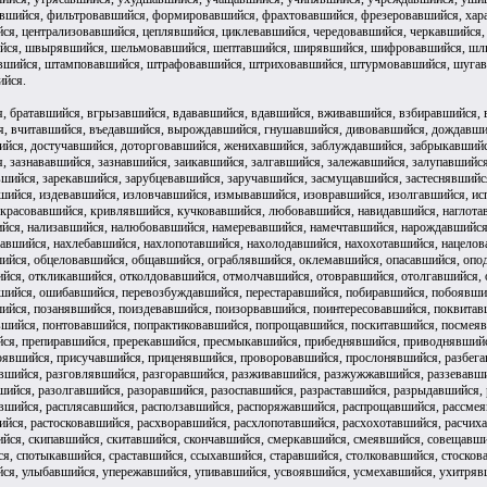
, братавшийся, вгрызавшийся, вдававшийся, вдавшийся, вживавшийся, взбиравшийся, 
я, вчитавшийся, въедавшийся, вырождавшийся, гнушавшийся, дивовавшийся, дождавши
йся, достучавшийся, доторговавшийся, женихавшийся, заблуждавшийся, забрыкавшийся
, зазнававшийся, зазнавшийся, заикавшийся, залгавшийся, залежавшийся, залупавшийс
вшийся, зарекавшийся, зарубцевавшийся, заручавшийся, засмущавшийся, застеснявшийс
шийся, издевавшийся, изловчавшийся, измывавшийся, изовравшийся, изолгавшийся, ис
 красовавшийся, кривлявшийся, кучковавшийся, любовавшийся, навидавшийся, наглота
йся, нализавшийся, налюбовавшийся, намеревавшийся, намечтавшийся, нарождавшийся,
вавшийся, нахлебавшийся, нахлопотавшийся, нахолодавшийся, нахохотавшийся, нацело
ийся, обцеловавшийся, общавшийся, ограблявшийся, оклемавшийся, опасавшийся, опо
йся, откликавшийся, отколдовавшийся, отмолчавшийся, отовравшийся, отолгавшийся, 
шийся, ошибавшийся, перевозбуждавшийся, перестаравшийся, побиравшийся, побоявши
ийся, позанявшийся, поиздевавшийся, поизорвавшийся, поинтересовавшийся, поквита
ийся, понтовавшийся, попрактиковавшийся, попрощавшийся, поскитавшийся, посмеяв
я, препиравшийся, пререкавшийся, пресмыкавшийся, прибеднявшийся, приводнявшийс
явшийся, присучавшийся, приценявшийся, проворовавшийся, прослонявшийся, разбега
вшийся, разговлявшийся, разгоравшийся, разживавшийся, разжужжавшийся, раззевавши
шийся, разолгавшийся, разоравшийся, разоспавшийся, разраставшийся, разрыдавшийся,
вшийся, расплясавшийся, расползавшийся, распоряжавшийся, распрощавшийся, рассмеяв
ийся, растосковавшийся, расхворавшийся, расхлопотавшийся, расхохотавшийся, расчи
йся, скипавшийся, скитавшийся, скончавшийся, смеркавшийся, смеявшийся, совещавши
ся, спотыкавшийся, сраставшийся, ссыхавшийся, старавшийся, столковавшийся, стоско
йся, улыбавшийся, упережавшийся, упивавшийся, усвоявшийся, усмехавшийся, ухитря