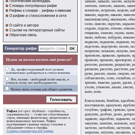
Поэтический календарь
запилю, запылю, заселю, заскулю
затеплю, зачехлю, зашалю, заше
Словарь популярных рифм
испепелю, истреплю, исцелю, ка
Рифмы к словам
и
рифмы к именам
навалю, наделю, накалю, намелю
О рифме и стихосложении в сети
нашлю(наслать), ниспошлю, обва
озлю, окислю, округлю, окрылю,
О сайте и авторе
отдалю, отделю, отеплю, отколю
Ссылки на литературные сайты
отщиплю, охмелю, охулю, палю, 
Обратная связь
пилю, побелю, побурлю, повалю,
подколю, подошлю, подпалю, по
подстелю, подстрелю, позлю, по
Генератор рифм
потреплю, похвалю, похулю, п
приземлю, приколю, припалю, п
Нужно ли поэтам изучать своё ремесло?
проколю, пропалю, просверлю, п
разозлю, разошлю, разрыхлю, ра
распылю, расселю, расстелю, ра
Да, профессиональный поэт должен
основательно разбираться в стихосложении.
рулю, рыхлю, свалю, сверлю, св
соблаговолю, солю, соскоблю, с
Нет, поэзия - свободный полёт мысли, и
треплю, тяжелю, удалю, уделю, 
учиться этому нет необходимости.
утолю, утяжелю, хвалю, хмелю, 
Нужно знать основы для общего развития.
шлю, юлю.
Голосовать
Благословлю, бомблю, вдолблю,
восстановлю, вразумлю, врублю,
голублю, графлю, гремлю, гром
Рифма
(от греч. rhythmós - стройность,
докуплю, долблю, долю, дотерп
соразмерность) — созвучие стихотворных
строк, имеющее фоническое, метрическое и
задавлю, задолблю, задымлю, з
композиционное значение.
Рифма
закуплю, залеплю, заломлю, зал
подчёркивает границу между стихами и
застелю, застолблю, заступлю, з
объединяет стихи в
строфы
.
Словарь разновидностей рифмы
затреплю, затуплю, захламлю, з