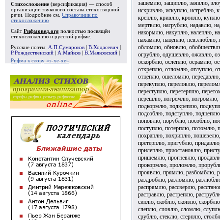
защемлю, защиплю, заявлю, зло
Стихосложение
(версификация) — способ
искривлю, искуплю, истреблю, 
организации звукового состава стихотворной
речи. Подробнее см.
Справочник по
креплю, кривлю, кроплю, куплю
стихосложению
мертвлю, нагрублю, надавлю, н
Сайт
Рифмовед.org
полностью посвящён
накормлю, накуплю, налеплю, на
стихосложению и русской рифме.
нахамлю, нацеплю, невзлюблю, 
обломлю, обновлю, обобществл
Русские поэты:
А.П.Сумароков
|
В.Ходасевич
|
Р.Рождественский
|
А.Майков
|
В.Маяковский
|
огрублю, одушевлю, оживлю, оз
Рифма к слову «э-хе-хе»
оскорблю, ослеплю, осрамлю, о
откреплю, отломлю, отлуплю, от
отцеплю, ошеломлю, передавлю,
перекуплю, переловлю, перелом
переступлю, перетерплю, перето
перешлю, погремлю, погромлю, 
подкормлю, подкреплю, подкупл
подсоблю, подступлю, подцепл
поновлю, порублю, пособлю, по
поступлю, потерплю, потомлю, 
похраплю, похриплю, пошевелю
претерплю, пригублю, придавлю
прилеплю, приостановлю, прист
прищемлю, прогневлю, продавл
прокормлю, проломлю, прорублю
проявлю, прямлю, разбомблю, р
раздроблю, разломлю, разлюблю
распрямлю, рассверлю, расстано
растравлю, растреплю, раструбл
сиплю, скоблю, скоплю, скорблю
слеплю, словлю, сломлю, слуплю
срублю, стеклю, стерплю, столб