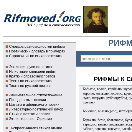
РИФМ
Словарь разновидностей рифмы
Поэтический словарь в примерах
Справочник по стихосложению
Эволюция русского стиха
Из истории словарей рифм
Краткий справочник поэтов
РИФМЫ К С
Тесты по стихосложению
Тесты по русской поэзии
Бобылю, вралю, горбылю, журав
королю, костылю, кошелю, крем
Занимательное стихосложение
нулю, патрулю, рублю(рубль), р
Псевдонимы в поэзии
щавелю.
Цитаты и афоризмы о поэзии
Литературно-поэтический юмор
Коноплю, мыслю(разг), петлю(ра
Стихи о поэтах и поэзии
Это интересно
О рифме
Барахлю, белю, благоволю, бурл
взрыхлю, вколю, восхвалю, всел
Экспресс-анализ стихов on-line
забелю, завалю, заземлю, закаба