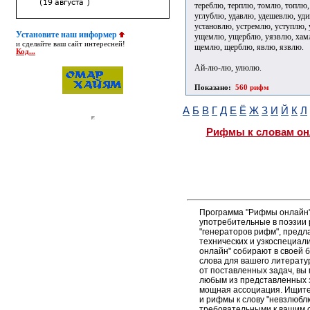
тереблю, терплю, томлю, топлю,
углублю, удавлю, удешевлю, уд
установлю, устремлю, уступлю,
Установите наш информер
ущемлю, ущерблю, уязвлю, хам
и сделайте ваш сайт интересней!
щемлю, щерблю, явлю, язвлю.
Код...
Ай-лю-лю, улюлю.
Показано:
560 рифм
А
Б
В
Г
Д
Е
Ё
Ж
З
И
Й
К
Л
Рифмы к словам он
Программа "Рифмы онлайн"
употребительные в поэзии 
"генераторов рифм", пред
технических и узкоспециал
онлайн" собирают в своей 
слова для вашего литерату
от поставленных задач, вы
любым из представленных 
мощная ассоциация. Ищите 
и рифмы к слову "невзлюблю
требовательными к вашим 