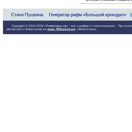
Стихи Пушкина
Генератор рифм «Большой крокодил»
Copyright © 2010-2026 «Рифмовед.org» - всё о рифме и стихосложении. При испол
авторства и гиперссылка на
www. Rifmoved.org
обязательны.