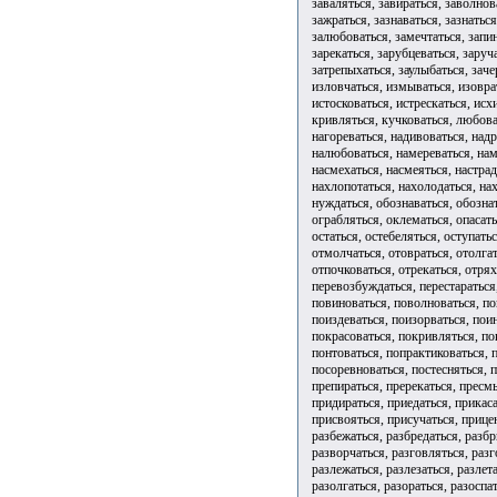
заваляться, завираться, заволнов
зажраться, зазнаваться, зазнаться
залюбоваться, замечтаться, запин
зарекаться, зарубцеваться, заруч
затрепыхаться, заулыбаться, заче
изловчаться, измываться, изоврат
истосковаться, истрескаться, исхи
кривляться, кучковаться, любоват
нагореваться, надивоваться, надр
налюбоваться, намереваться, нам
насмехаться, насмеяться, настрад
нахлопотаться, нахолодаться, на
нуждаться, обознаваться, обозна
ограбляться, оклематься, опасать
остаться, остебеляться, оступать
отмолчаться, отовраться, отолгат
отпочковаться, отрекаться, отрях
перевозбуждаться, перестараться,
повиноваться, поволноваться, по
поиздеваться, поизорваться, пои
покрасоваться, покривляться, п
понтоваться, попрактиковаться, 
посоревноваться, постесняться, 
препираться, пререкаться, пресм
придираться, приедаться, прикас
присвояться, присучаться, прице
разбежаться, разбредаться, разб
разворчаться, разговляться, разг
разлежаться, разлезаться, разлет
разолгаться, разораться, разоспа