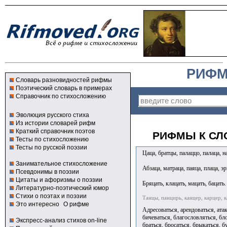
РИФМ
Словарь разновидностей рифмы
Поэтический словарь в примерах
Справочник по стихосложению
Эволюция русского стиха
Из истории словарей рифм
Краткий справочник поэтов
РИФМЫ К СЛО
Тесты по стихосложению
Тесты по русской поэзии
Цаца, братцы, палаццо, палаца, н
Занимательное стихосложение
Абзаца, матраца, паяца, плаца, эр
Псевдонимы в поэзии
Цитаты и афоризмы о поэзии
Бряцать, клацать, мацать, бацать.
Литературно-поэтический юмор
Стихи о поэтах и поэзии
Танцы, панцирь, канцер, карцер, к
Это интересно
О рифме
Адресоваться, арендоваться, атаковаться, аттестоваться, баловаться, бинтоваться, бичеваться, благословляться, блокироваться, бодаться, болтаться, браковаться, браться, бросаться, брыкаться, бултыхаться, бунтоваться, бухаться, валяться, вбиваться, вбираться, ввергаться, ввязаться, вгоняться, вдеваться, вдохновляться, вдыхаться, величаться, венчаться, вербоваться, верстаться, вжаться, вживляться, взвиваться, взиматься, взломаться, взорваться, взрываться, взыграться, взыскаться, взяться, видаться, вихляться, включаться, вкореняться, вливаться, влюбляться, вмешаться, вмяться, внедряться, внушаться, вобраться, вовлекаться, водружаться, возбраняться, возбуждаться, возвещаться, возвращаться, возвышаться, возглавляться, воздаваться, воздаться, воздвигаться, воздержаться, возмещаться, возмущаться, вознаграждаться, возобновляться, возрождаться, волноваться, вонзаться, воображаться, воодушевляться, вооружаться, воплощаться, вороваться, воскрешаться, воскуряться, воспаляться, воспеваться, воспитаться, восполняться, воспрещаться, восприниматься, восприняться, восславляться, воссоединяться, воссоздаваться, воссоздаться, восстановляться, восторгаться, восхваляться, восхищаться, впиваться, вписаться, впитаться, вправляться, впрягаться, впускаться, вращаться, врезаться, врубаться, вручаться, врываться, вселяться, вспоминаться, вставляться, встрепаться, встречаться, вступаться, втираться, втравляться, втыкаться, выбегаться, выбиваться, выбираться, выгоняться, выгребаться, выгружаться, выгрызаться, выдаваться, выдвигаться, выдворяться, выделяться, выдыхаться, выедаться, выжигаться, выжиматься, вызываться, выключаться, выкупаться, выливаться, вылупляться, вымеряться, выметаться, вымещаться, выминаться, вымогаться, вымываться, выниматься, вынуждаться, выпекаться, выпиваться, выпираться, выполняться, выпрямляться, выпускаться, выражаться, вырезаться, вырубаться, выручаться, вырываться, выряжаться, высвобождаться, высекаться, выселяться, выставляться, высылаться, высыпаться, вытворяться, вытираться, вытисняться, вытравляться, вытрезвляться, выхваляться, вычисляться, вычитаться, вычищаться, вышибаться, вышиваться, выявляться, выясняться, вязаться, гармонизоваться, глотаться, гнаться, голосоваться, гоняться, гримироваться, гуляться, даваться, дароваться, даться, деваться, демобилизоваться, держаться, диктоваться, добавляться, добегаться, добиваться, добираться, добраться, добываться, доверяться, догадаться, догнаться, догоняться, додаваться, доедаться, доживаться, дозволяться, доиграться, доломаться, доплясаться, дополняться, допускаться, допытаться, дорваться, доставаться, доставляться, достаться, достигаться, дотанцеваться, дочитаться, драться, дрематься, дрессироваться, дышаться, жаться, жеваться, желаться, забавляться, забегаться, забираться, заболтаться, забраться, забросаться, забываться, завербоваться, завершаться, заверяться, завещаться, завлекаться, завышаться, завязаться, загибаться, заглушаться, загнаться, загоняться, загораться, заграждаться, загребаться, загримироваться, загромождаться, загрязняться, загуляться, задаваться, задаться, задвигаться, задеваться, задержаться, задираться, задолжаться, задраться, заедаться, зажаться, заживаться, заживляться, зажигаться, зажиматься, зазеваться, зазываться, заиграться, заинтересоваться, заинтриговаться, закабаляться, закаляться, закататься, закачаться, заклинаться, заключаться, заколдоваться, заколебаться, заколыхаться, закопаться, закругляться, закрываться, закупаться, закусаться, залататься, заливаться, зализаться, залупляться, залучаться, замараться, замаскироваться, замедляться, заменяться, замеряться, заметаться, замечаться, замещаться, заминаться, замиряться, замотаться, замуроваться, замываться, замыкаться, замышляться, замяться, занижаться, заниматься, заняться, заостряться, запаковаться, запасаться, запеваться, запиваться, запираться, записаться, заплескаться, заплетаться, заплутаться, заплясаться, заполняться, запоминаться, заправляться, запрещаться, запродаться, запрягаться, запускаться, запятнаться, заражаться, зарисоваться, зарождаться, зарубаться, заругат
Экспресс-анализ стихов on-line