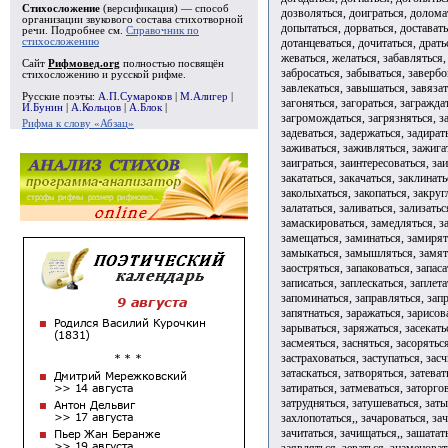
Стихосложение
(версификация) — способ
организации звукового состава стихотворной
речи. Подробнее см.
Справочник по
стихосложению
Сайт
Рифмовед.org
полностью посвящён
стихосложению и русской рифме.
Русские поэты:
А.П.Сумароков
|
М.Алигер
|
И.Бунин
|
А.Кольцов
|
А.Блок
|
Рифма к слову «Абзац»