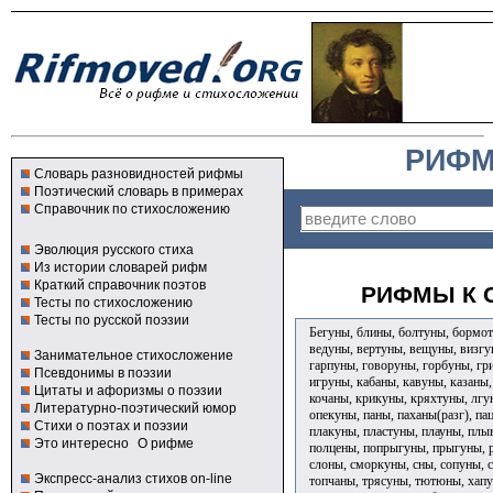
РИФМ
Словарь разновидностей рифмы
Поэтический словарь в примерах
Справочник по стихосложению
Эволюция русского стиха
Из истории словарей рифм
Краткий справочник поэтов
РИФМЫ К 
Тесты по стихосложению
Тесты по русской поэзии
Бегуны, блины, болтуны, бормот
ведуны, вертуны, вещуны, визгу
Занимательное стихосложение
гарпуны, говоруны, горбуны, гр
Псевдонимы в поэзии
игруны, кабаны, кавуны, казаны,
Цитаты и афоризмы о поэзии
кочаны, крикуны, кряхтуны, лгу
Литературно-поэтический юмор
опекуны, паны, паханы(разг), па
Стихи о поэтах и поэзии
плакуны, пластуны, плауны, плы
Это интересно
О рифме
полцены, попрыгуны, прыгуны, р
слоны, сморкуны, сны, сопуны, с
Экспресс-анализ стихов on-line
топчаны, трясуны, тютюны, хапу