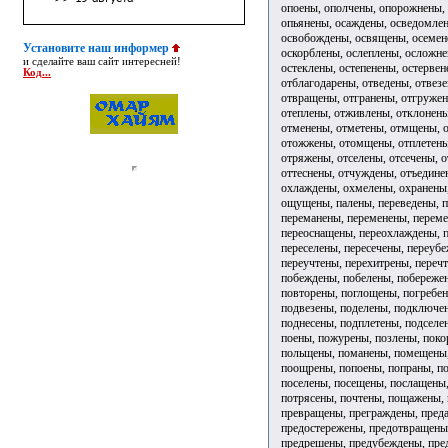
опоены, ополчены, опорожнены,
опьянены, осаждены, осведомлен
освобождены, освящены, осемене
Установите наш информер
оскорблены, ослеплены, осложне
и сделайте ваш сайт интересней!
остеклены, остепенены, остерве
Код...
отблагодарены, отведены, отвез
отвращены, отгранены, отгружен
отеплены, отживлены, отклонены
отменены, отметены, отмщены, о
отожжены, отомщены, отплетены
отряжены, отселены, отсечены, о
оттеснены, отчуждены, отъедине
охлаждены, охмелены, охранены
ощущены, палены, переведены, п
переманены, переменены, переме
переоснащены, переохлаждены, 
переселены, пересечены, переуб
переучтены, перехитрены, перечт
побеждены, побелены, побереже
повторены, поглощены, погребен
подвезены, поделены, подключе
поднесены, подплетены, подселе
поены, пожурены, позлены, пок
польщены, поманены, помещены,
поощрены, попоены, попраны, п
поселены, посещены, послащены,
потрясены, почтены, пощажены, 
превращены, преграждены, пред
предостережены, предотвращены,
предрешены, предубеждены, пре