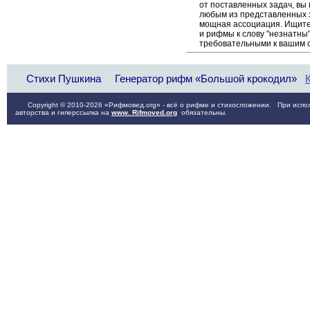
от поставленных задач, вы
любым из представленных 
мощная ассоциация. Ищите 
и рифмы к слову "незнатны"
требовательными к вашим 
Стихи Пушкина
Генератор рифм «Большой крокодил»
Copyright © 2010-2026 «Рифмовед.org» - всё о рифме и стихосложении. При испол
авторства и гиперссылка на
www. Rifmoved.org
обязательны.