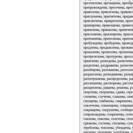
преломлены, прельщены, преобр
препровождены, пресечены, пре
привезены, привлечены, привне
приглушены, пригнетены, прида
приключены, прикреплены, прил
примирены, примощены, принесе
припалены, припасены, припечен
прислонены, присмирены, присо
притемнены, притеснены, прито
пробуждены, пробурены, провед
продлены, продымлены, прожжен
прокалены, пронесены, пронзены
протрезвлены, протурены, прох
прямлены, разведены, развезены
разделены, раздражены, размель
разобщены, разожжены, разозлен
разрыхлены, разъединены, разъя
распотрошены, распределены, ра
рассмешены, растворены, растле
расщеплены, ращены, решены, ро
сверлены, свершены, сданы, сер
сложены, случены, слышны, сман
смущены, снабжены, снаряжены, 
совлечены, совмещены, совращен
сокращены, сокрушены, сообщен
сопровождены, сопряжены, сотво
спалены, спасены, сплетены, спл
сряжены, сселены, стеснены, суж
тереблены, томлены, убеждены, 
увезены, увлечены, углублены, 