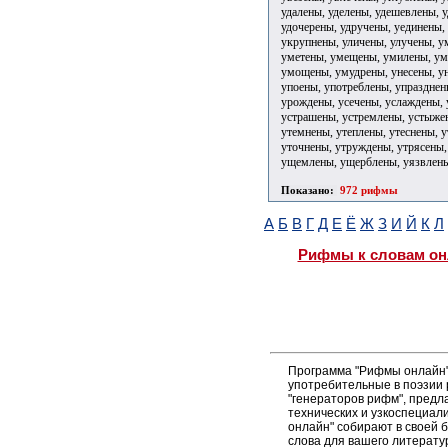
удалены, уделены, удешевлены, 
удочерены, удручены, уединены,
укрупнены, уличены, улучены, 
уметены, умещены, умилены, ум
умощены, умудрены, унесены, ун
упоены, употреблены, упразднен
урождены, усечены, услаждены, 
устрашены, устремлены, устыже
утемнены, утеплены, утеснены, 
уточнены, утруждены, утрясены,
ущемлены, ущерблены, уязвлены
Показано:
972 рифмы
А
Б
В
Г
Д
Е
Ё
Ж
З
И
Й
К
Л
Рифмы к словам он
Программа "Рифмы онлайн"
употребительные в поэзии 
"генераторов рифм", пред
технических и узкоспециал
онлайн" собирают в своей 
слова для вашего литерату