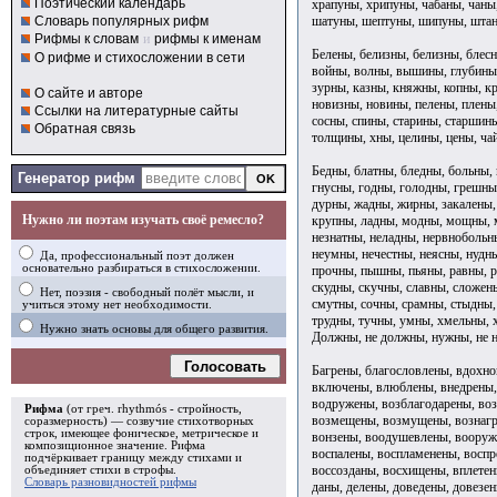
Поэтический календарь
храпуны, хрипуны, чабаны, чаны
шатуны, шептуны, шипуны, шта
Словарь популярных рифм
Рифмы к словам
и
рифмы к именам
Белены, белизны, белизны, блесн
О рифме и стихосложении в сети
войны, волны, вышины, глубины,
зурны, казны, княжны, копны, к
О сайте и авторе
новизны, новины, пелены, плены
Ссылки на литературные сайты
сосны, спины, старины, старшины
Обратная связь
толщины, хны, целины, цены, ч
Бедны, блатны, бледны, больны,
Генератор рифм
гнусны, годны, голодны, грешны,
дурны, жадны, жирны, закалены,
Нужно ли поэтам изучать своё ремесло?
крупны, ладны, модны, мощны, 
незнатны, неладны, нервнобольн
неумны, нечестны, неясны, нудн
Да, профессиональный поэт должен
основательно разбираться в стихосложении.
прочны, пышны, пьяны, равны, р
скудны, скучны, славны, сложе
Нет, поэзия - свободный полёт мысли, и
смутны, сочны, срамны, стыдны,
учиться этому нет необходимости.
трудны, тучны, умны, хмельны, 
Нужно знать основы для общего развития.
Должны, не должны, нужны, не 
Голосовать
Багрены, благословлены, вдохно
включены, влюблены, внедрены,
водружены, возблагодарены, во
Рифма
(от греч. rhythmós - стройность,
возмещены, возмущены, вознагр
соразмерность) — созвучие стихотворных
строк, имеющее фоническое, метрическое и
вонзены, воодушевлены, вооруж
композиционное значение.
Рифма
воспалены, воспламенены, воспр
подчёркивает границу между стихами и
воссозданы, восхищены, вплетен
объединяет стихи в
строфы
.
Словарь разновидностей рифмы
даны, делены, доведены, довезен