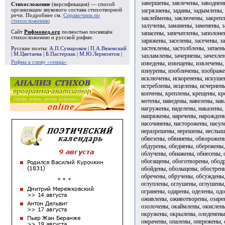
завершены, завлечены, заводнен
Стихосложение
(версификация) — способ
загрязнены, заданы, задымлены,
организации звукового состава стихотворной
речи. Подробнее см.
Справочник по
заклеймены, заключены, закрепл
стихосложению
залучены, заманены, заменены, з
Сайт
Рифмовед.org
полностью посвящён
запасены, запечатлены, заполон
стихосложению и русской рифме.
заряжены, заселены, засечены, з
застеклены, застолблены, затаен
Русские поэты:
А.П.Сумароков
|
П.А.Вяземский
|
М.Цветаева
|
Б.Пастернак
|
М.Ю.Лермонтов
|
захламлены, зачернены, зачехле
Рифма к слову «сенца»
изведены, извещены, извлечены,
изнурены, изобличены, изображе
исключены, искоренены, искуше
истреблены, исцелены, исчернен
копчены, креплены, крещены, к
метены, наведены, навезены, на
нагружены, наделены, накалены,
напряжены, наречены, нарождены
насочинены, насторожены, насул
неразрешены, нерешены, неслышн
обвезены, обвинены, обворожены
обдурены, обеднены, обережены,
облучены, обнажены, обнесены,
обогащены, обоготворены, обод
обойдены, обольщены, обострен
обречены, обручены, обсуждены,
оглуплены, оглушены, оглушены,
огранены, одарены, оделены, од
оживлены, оживотворены, озарен
озолочены, окаймлены, окислены
окружены, окрылены, оледенены
омрачены, опалены, опережены, 