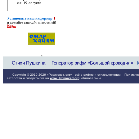
Установите наш информер
и сделайте ваш сайт интересней!
Код...
Стихи Пушкина
Генератор рифм «Большой крокодил»
Copyright © 2010-2026 «Рифмовед.org» - всё о рифме и стихосложении. При испол
авторства и гиперссылка на
www. Rifmoved.org
обязательны.