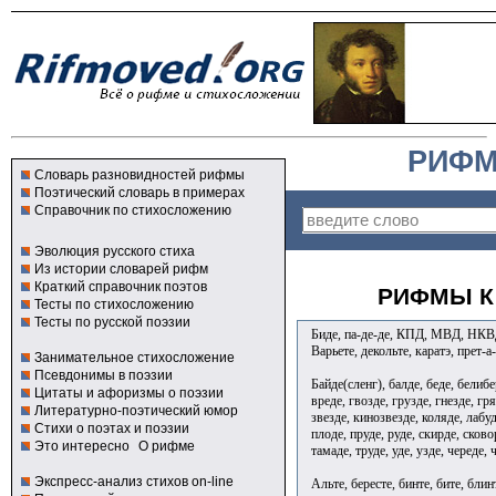
РИФМ
Словарь разновидностей рифмы
Поэтический словарь в примерах
Справочник по стихосложению
Эволюция русского стиха
Из истории словарей рифм
Краткий справочник поэтов
РИФМЫ К
Тесты по стихосложению
Тесты по русской поэзии
Биде, па-де-де, КПД, МВД, НКВ
Варьете, декольте, каратэ, прет-
Занимательное стихосложение
Псевдонимы в поэзии
Байде(сленг), балде, беде, белиб
Цитаты и афоризмы о поэзии
вреде, гвозде, грузде, гнезде, гря
Литературно-поэтический юмор
звезде, кинозвезде, коляде, лабуд
Стихи о поэтах и поэзии
плоде, пруде, руде, скирде, сково
Это интересно
О рифме
тамаде, труде, уде, узде, череде,
Экспресс-анализ стихов on-line
Альте, бересте, бинте, бите, блинт