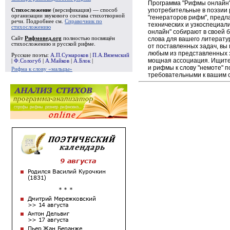
Программа "Рифмы онлайн"
употребительные в поэзии р
Стихосложение
(версификация) — способ
организации звукового состава стихотворной
"генераторов рифм", пред
речи. Подробнее см.
Справочник по
технических и узкоспециал
стихосложению
онлайн" собирают в своей 
слова для вашего литерату
Сайт
Рифмовед.org
полностью посвящён
стихосложению и русской рифме.
от поставленных задач, вы
любым из представленных 
Русские поэты:
А.П.Сумароков
|
П.А.Вяземский
мощная ассоциация. Ищите 
|
Ф.Сологуб
|
А.Майков
|
А.Блок
|
и рифмы к слову "немоте" п
Рифма к слову «мальцы»
требовательными к вашим 