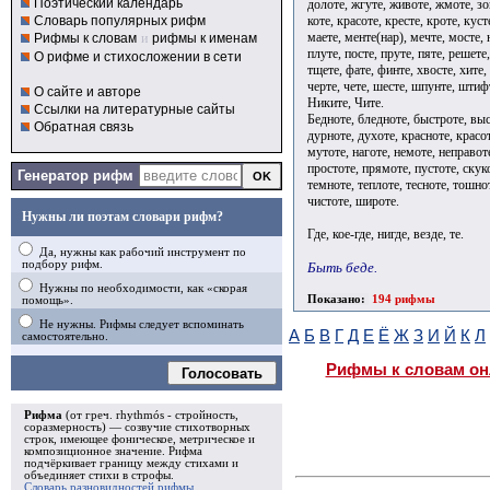
Поэтический календарь
долоте, жгуте, животе, жмоте, зон
коте, красоте, кресте, кроте, куст
Словарь популярных рифм
маете, менте(нар), мечте, мосте, н
Рифмы к словам
и
рифмы к именам
плуте, посте, пруте, пяте, решете,
О рифме и стихосложении в сети
тщете, фате, финте, хвосте, хите,
черте, чете, шесте, шпунте, шти
О сайте и авторе
Никите, Чите.
Ссылки на литературные сайты
Бедноте, бледноте, быстроте, выс
Обратная связь
дурноте, духоте, красноте, красо
мутоте, наготе, немоте, неправоте
простоте, прямоте, пустоте, скуко
Генератор рифм
темноте, теплоте, тесноте, тошно
чистоте, широте.
Нужны ли поэтам словари рифм?
Где, кое-где, нигде, везде, те.
Да, нужны как рабочий инструмент по
подбору рифм.
Быть беде.
Нужны по необходимости, как «скорая
Показано:
194 рифмы
помощь».
Не нужны. Рифмы следует вспоминать
А
Б
В
Г
Д
Е
Ё
Ж
З
И
Й
К
Л
самостоятельно.
Рифмы к словам он
Голосовать
Рифма
(от греч. rhythmós - стройность,
соразмерность) — созвучие стихотворных
строк, имеющее фоническое, метрическое и
композиционное значение.
Рифма
подчёркивает границу между стихами и
объединяет стихи в
строфы
.
Словарь разновидностей рифмы