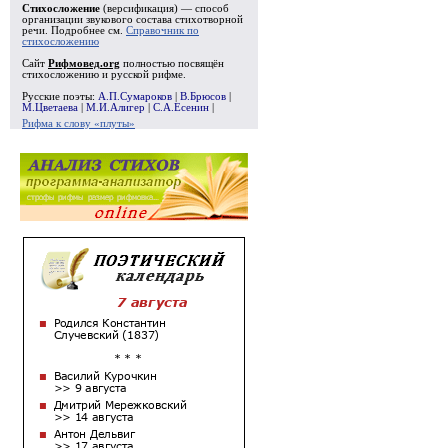
Стихосложение
(версификация) — способ
организации звукового состава стихотворной
речи. Подробнее см.
Справочник по
стихосложению
Сайт
Рифмовед.org
полностью посвящён
стихосложению и русской рифме.
Русские поэты:
А.П.Сумароков
|
В.Брюсов
|
М.Цветаева
|
М.И.Алигер
|
С.А.Есенин
|
Рифма к слову «плуты»