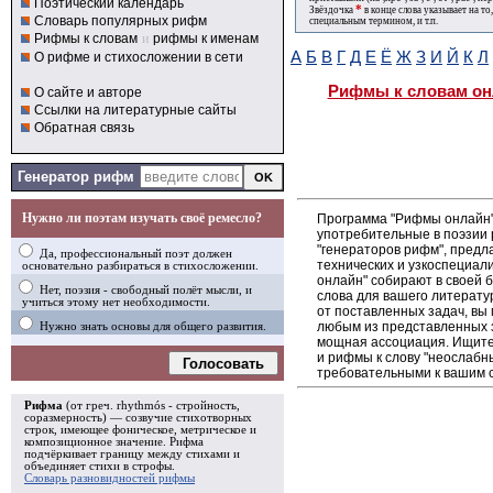
Поэтический календарь
*
Звёздочка
в конце слова указывает на то
Словарь популярных рифм
специальным термином, и т.п.
Рифмы к словам
и
рифмы к именам
А
Б
В
Г
Д
Е
Ё
Ж
З
И
Й
К
Л
О рифме и стихосложении в сети
Рифмы к словам он
О сайте и авторе
Ссылки на литературные сайты
Обратная связь
Генератор рифм
Нужно ли поэтам изучать своё ремесло?
Программа "Рифмы онлайн"
употребительные в поэзии 
"генераторов рифм", пред
Да, профессиональный поэт должен
технических и узкоспециал
основательно разбираться в стихосложении.
онлайн" собирают в своей 
Нет, поэзия - свободный полёт мысли, и
слова для вашего литерату
учиться этому нет необходимости.
от поставленных задач, вы
любым из представленных 
Нужно знать основы для общего развития.
мощная ассоциация. Ищите 
и рифмы к слову "неослабн
Голосовать
требовательными к вашим 
Рифма
(от греч. rhythmós - стройность,
соразмерность) — созвучие стихотворных
строк, имеющее фоническое, метрическое и
композиционное значение.
Рифма
подчёркивает границу между стихами и
объединяет стихи в
строфы
.
Словарь разновидностей рифмы