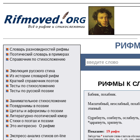
РИФМ
Словарь разновидностей рифмы
Поэтический словарь в примерах
Справочник по стихосложению
Эволюция русского стиха
Из истории словарей рифм
Краткий справочник поэтов
РИФМЫ К СЛ
Тесты по стихосложению
Тесты по русской поэзии
Бабник, похабник.
Занимательное стихосложение
Масштабный, неослабный, похаб
Псевдонимы в поэзии
этапный.
Цитаты и афоризмы о поэзии
Литературно-поэтический юмор
Одрябнуть, озябнуть, ослабнуть, 
Стихи о поэтах и поэзии
*царапнуть, хряпнуть.
Это интересно
О рифме
Показано:
19 рифм
Экспресс-анализ стихов on-line
Звёздочка
*
в начале слова-глагола обозн
приставками (на-,про-, за-, с-, от-, рас-, пере