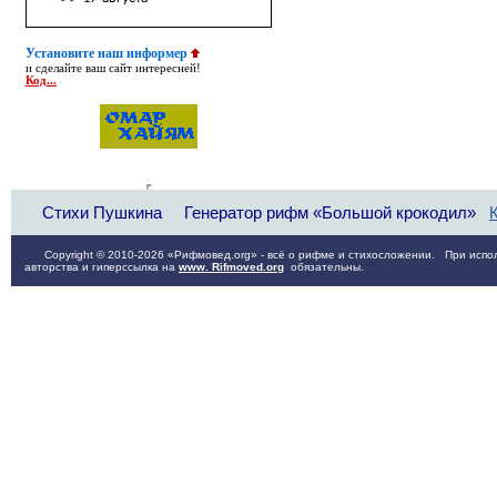
Установите наш информер
и сделайте ваш сайт интересней!
Код...
Стихи Пушкина
Генератор рифм «Большой крокодил»
Copyright © 2010-2026 «Рифмовед.org» - всё о рифме и стихосложении. При испол
авторства и гиперссылка на
www. Rifmoved.org
обязательны.