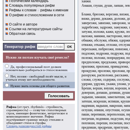
Поэтический календарь
ханжи.
Анаши, глуши, души, лапши, лев
Словарь популярных рифм
Рифмы к словам
и
рифмы к именам
Блажи, брюзжи, верезжи, визжи,
О рифме и стихосложении в сети
вяжи, держи, докажи, доложи, д
заверезжи, завизжи, заворожи, з
О сайте и авторе
задребезжи, задрожи, зажужжи, з
Ссылки на литературные сайты
затужи, изложи, кажи, кружи, ле
Обратная связь
наложи, нанижи, насторожи, низ
обнажи, обслужи, обяжи, одержи
отвяжи, откажи, отложи, отслуж
Генератор рифм
перескажи, побрюзжи, повизжи, 
подложи, подрожи, подружи, по
Нужно ли поэтам изучать своё ремесло?
полежи, положи, попридержи, по
предположи, предскажи, приворо
прилижи, приложи, принадлежи,
Да, профессиональный поэт должен
основательно разбираться в стихосложении.
прокружи, пролежи, проложи, пр
разоружи, расположи, расскажи, 
Нет, поэзия - свободный полёт мысли, и
сложи, служи, содержи, сослужи,
учиться этому нет необходимости.
удержи, удружи, укажи, уложи, у
Нужно знать основы для общего развития.
Бреши, верши, внуши, вороши, в
доверши, допаши, допиши, души,
Голосовать
задыши, замаши, замельтеши, за
затеши, искроши, испиши, круши
надпиши, надыши, накроши, напа
Рифма
(от греч. rhythmós - стройность,
оглуши, опиши, опустоши, осуши
соразмерность) — созвучие стихотворных
строк, имеющее фоническое, метрическое и
паши, перепиши, переполоши, пе
композиционное значение.
Рифма
погреши, подпиши, подсуши, по
подчёркивает границу между стихами и
попляши, пореши, посмеши, пос
объединяет стихи в
строфы
.
Словарь разновидностей рифмы
предпиши, предреши, приглуши,