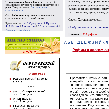
причеши, пропаши, пропиши, пр
Стихосложение
(версификация) — способ
распиши, распотроши, рассмеши,
организации звукового состава стихотворной
речи. Подробнее см.
Справочник по
смеши, соверши, согреши, сокру
стихосложению
теши, тормоши, туши, удуши, у
Сайт
Рифмовед.org
полностью посвящён
стихосложению и русской рифме.
Свежи. Хороши, нехороши.
Русские поэты:
А.П.Сумароков
|
К.Прутков
|
Ф.И.Тютчев
|
А.Ахматова
|
Р.Рождественский
|
От души, малыши-коротыши
Рифма к слову «h2o»
Показано:
353 рифмы
А
Б
В
Г
Д
Е
Ё
Ж
З
И
Й
К
Л
Рифмы к словам он
Программа "Рифмы онлайн"
употребительные в поэзии р
"генераторов рифм", пред
технических и узкоспециал
онлайн" собирают в своей 
слова для вашего литерату
от поставленных задач, вы
из представленных здесь 
ассоциация. Ищите и экспе
к слову "ножи" поогут вам 