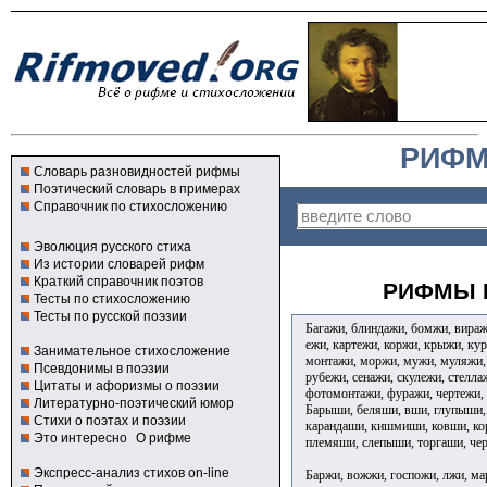
РИФМ
Словарь разновидностей рифмы
Поэтический словарь в примерах
Справочник по стихосложению
Эволюция русского стиха
Из истории словарей рифм
Краткий справочник поэтов
РИФМЫ К
Тесты по стихосложению
Тесты по русской поэзии
Багажи, блиндажи, бомжи, виражи
ежи, картежи, коржи, крыжи, ку
Занимательное стихосложение
монтажи, моржи, мужи, муляжи, 
Псевдонимы в поэзии
рубежи, сенажи, скулежи, стелла
Цитаты и афоризмы о поэзии
фотомонтажи, фуражи, чертежи, 
Литературно-поэтический юмор
Барыши, беляши, вши, глупыши,
Стихи о поэтах и поэзии
карандаши, кишмиши, ковши, ко
Это интересно
О рифме
племяши, слепыши, торгаши, че
Экспресс-анализ стихов on-line
Баржи, вожжи, госпожи, лжи, ма