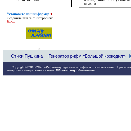
стихам.
Установите наш информер
и сделайте ваш сайт интересней!
Код...
Стихи Пушкина
Генератор рифм «Большой крокодил»
Copyright © 2010-2026 «Рифмовед.org» - всё о рифме и стихосложении. При испол
авторства и гиперссылка на
www. Rifmoved.org
обязательны.