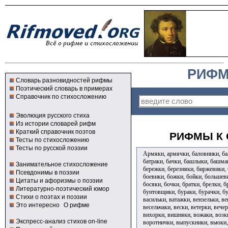
РИФМ
Словарь разновидностей рифмы
Поэтический словарь в примерах
Справочник по стихосложению
Эволюция русского стиха
Из истории словарей рифм
Краткий справочник поэтов
РИФМЫ К 
Тесты по стихосложению
Тесты по русской поэзии
Армяки, армячки, баловники, бал
батраки, бачки, башлыки, башмак
Занимательное стихосложение
бережки, березняки, биржевики, 
Псевдонимы в поэзии
боевики, божки, бойки, большев
Цитаты и афоризмы о поэзии
босяки, бочки, братки, брелки, б
Литературно-поэтический юмор
бунтовщики, бураки, бурачки, б
Стихи о поэтах и поэзии
васильки, ватажки, вензельки, ве
Это интересно
О рифме
весельчаки, вески, ветерки, вече
вихорки, вишняки, вожаки, возки
Экспресс-анализ стихов on-line
воротнички, выпускники, вьюки,