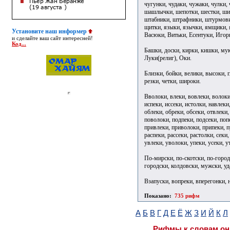
чугунки, чудаки, чужаки, чулки
шашлычки, шепотки, шестки, ши
штабники, штрафники, штурмови
щитки, языки, язычки, ямщики, я
Установите наш информер
Васюки, Витьки, Есентуки, Игор
и сделайте ваш сайт интересней!
Код...
Башки, доски, кирки, кишки, муки
Луки(религ), Оки.
Близки, бойки, велики, высоки, г
резки, четки, широки.
Вволоки, влеки, вовлеки, волоки,
испеки, иссеки, истолки, навлеки
облеки, обреки, обсеки, отвлеки,
поволоки, подпеки, подсеки, попе
привлеки, приволоки, припеки, п
распеки, рассеки, растолки, секи,
увлеки, уволоки, упеки, усеки, у
По-мирски, по-скотски, по-город
городски, колдовски, мужски, у
Взапуски, вопреки, вперегонки, 
Показано:
735 рифм
А
Б
В
Г
Д
Е
Ё
Ж
З
И
Й
К
Л
Рифмы к словам он