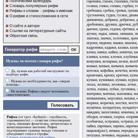
Поэтический календарь
гиревики, глазки, глазники, глот
голяки, гонки, гопаки, горбки, г
Словарь популярных рифм
гребешки, гребки, гренки, грешк
Рифмы к словам
и
рифмы к именам
грузовички, гудки, гусаки, движ
О рифме и стихосложении в сети
дневнички, добряки, добрячки, 
дробовики, дружки, дрючки, дуб
О сайте и авторе
дьячки, едоки, ездоки, еретики,
Ссылки на литературные сайты
жучки, задки, замки, запашки, з
Обратная связь
знатоки, значки, золотники, зрач
игроки, индюки, ишаки, ишачки, 
кадровики, кадыки, казаки, казан
Генератор рифм
качки, кивки, кийки, кипятки, к
клинки, клоки, клочки, клубеньк
Нужны ли поэтам словари рифм?
кожушки, козырьки, колки, колоб
коньки, коньки, коньяки, коньячк
котелки, кофейки, кочетки, коче
Да, нужны как рабочий инструмент по
подбору рифм.
крымчаки, крюки, крючки, кувырк
кульки, куманьки, кунаки, курки,
Нужны по необходимости, как «скорая
лески, лесники, лесовики, летки,
помощь».
лотки, лошки, лубки, луговики, 
Не нужны. Рифмы следует вспоминать
материки, матюки, маховики, ма
самостоятельно.
меньшевики, мерзляки, мешки, м
моряки, морячки, мостки, мост
Голосовать
мужички, мундштуки, мундштуч
наждаки, налоговики, новички, н
ободки, огоньки, озерки, озорни
Рифма
(от греч. rhythmós - стройность,
соразмерность) — созвучие стихотворных
особнячки, островки, остряки, о
строк, имеющее фоническое, метрическое и
пайки, пареньки, парики, парички
композиционное значение.
Рифма
пацюки(разг), пеньки, передки, п
подчёркивает границу между стихами и
объединяет стихи в
строфы
.
петушки, печники, пиджаки, пид
Словарь разновидностей рифмы