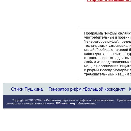
Программа "Рифмы онлайн"
употребительные в поэзии р
"генераторов рифм", пред
технических и узкоспециал
онлайн" собирают в своей 
слова для вашего литерату
от поставленных задач, вы
любым из представленных 
мощная ассоциация. Ищите 
и рифмы к слову "номерки" 
требовательными к вашим 
Стихи Пушкина
Генератор рифм «Большой крокодил»
Copyright © 2010-2026 «Рифмовед.org» - всё о рифме и стихосложении. При испол
авторства и гиперссылка на
www. Rifmoved.org
обязательны.