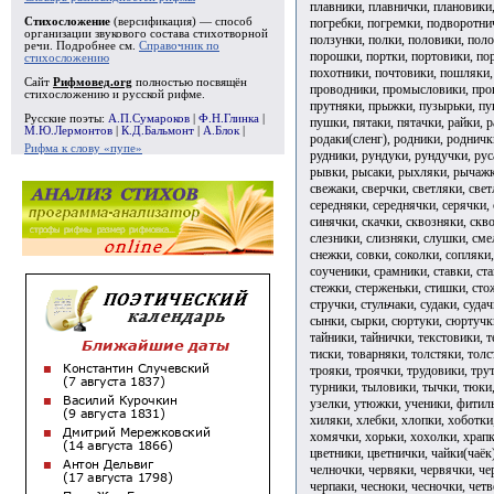
плавники, плавнички, плановики,
погребки, погремки, подворотни
Стихосложение
(версификация) — способ
организации звукового состава стихотворной
ползунки, полки, половики, пол
речи. Подробнее см.
Справочник по
порошки, портки, портовики, по
стихосложению
похотники, почтовики, пошляки,
Сайт
Рифмовед.org
полностью посвящён
проводники, промысловики, проп
стихосложению и русской рифме.
прутняки, прыжки, пузырьки, пук
Русские поэты:
А.П.Сумароков
|
Ф.Н.Глинка
|
пушки, пятаки, пятачки, райки, 
М.Ю.Лермонтов
|
К.Д.Бальмонт
|
А.Блок
|
родаки(сленг), родники, родничк
Рифма к слову «пупе»
рудники, рундуки, рундучки, рус
рывки, рысаки, рыхляки, рычажки
свежаки, сверчки, светляки, свет
середняки, середнячки, серячки, 
синячки, скачки, сквозняки, скво
слезники, слизняки, слушки, сме
снежки, совки, соколки, сопляки,
соученики, срамники, ставки, ста
стежки, стерженьки, стишки, сто
стручки, стульчаки, судаки, судач
сынки, сырки, сюртуки, сюртучки,
тайники, тайнички, текстовики, т
тиски, товарняки, толстяки, толс
трояки, троячки, трудовики, тру
турники, тыловики, тычки, тюки
узелки, утюжки, ученики, фитил
хиляки, хлебки, хлопки, хоботки
хомячки, хорьки, хохолки, храпк
цветники, цветнички, чайки(чаёк
челночки, червяки, червячки, че
черпаки, чесноки, чесночки, четв