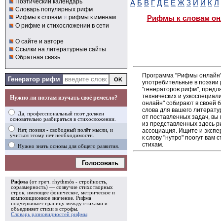
Поэтический календарь
А
Б
В
Г
Д
Е
Ё
Ж
З
И
Й
К
Л
Словарь популярных рифм
Рифмы к словам
и
рифмы к именам
Рифмы к словам он
О рифме и стихосложении в сети
О сайте и авторе
Ссылки на литературные сайты
Обратная связь
Программа "Рифмы онлайн"
Генератор рифм
употребительные в поэзии р
"генераторов рифм", пред
технических и узкоспециал
Нужно ли поэтам изучать своё ремесло?
онлайн" собирают в своей 
слова для вашего литерату
Да, профессиональный поэт должен
от поставленных задач, вы
основательно разбираться в стихосложении.
из представленных здесь 
ассоциация. Ищите и экспе
Нет, поэзия - свободный полёт мысли, и
учиться этому нет необходимости.
к слову "нутро" поогут вам
стихам.
Нужно знать основы для общего развития.
Голосовать
Рифма
(от греч. rhythmós - стройность,
соразмерность) — созвучие стихотворных
строк, имеющее фоническое, метрическое и
композиционное значение.
Рифма
подчёркивает границу между стихами и
объединяет стихи в
строфы
.
Словарь разновидностей рифмы