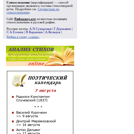
Стихосложение
(версификация) — способ
организации звукового состава стихотворной
речи. Подробнее см.
Справочник по
стихосложению
Сайт
Рифмовед.org
полностью посвящён
стихосложению и русской рифме.
Русские поэты:
А.П.Сумароков
|
Г.Державин
|
С.А.Есенин
|
Н.Карамзин
|
А.Кольцов
|
Рифма к слову «сапка»