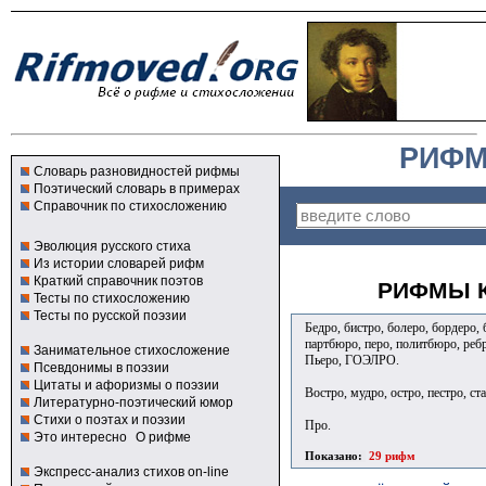
РИФМ
Словарь разновидностей рифмы
Поэтический словарь в примерах
Справочник по стихосложению
Эволюция русского стиха
Из истории словарей рифм
Краткий справочник поэтов
РИФМЫ К
Тесты по стихосложению
Тесты по русской поэзии
Бедро, бистро, болеро, бордеро, 
партбюро, перо, политбюро, ребро
Занимательное стихосложение
Пьеро, ГОЭЛРО.
Псевдонимы в поэзии
Цитаты и афоризмы о поэзии
Востро, мудро, остро, пестро, ста
Литературно-поэтический юмор
Стихи о поэтах и поэзии
Про.
Это интересно
О рифме
Показано:
29 рифм
Экспресс-анализ стихов on-line