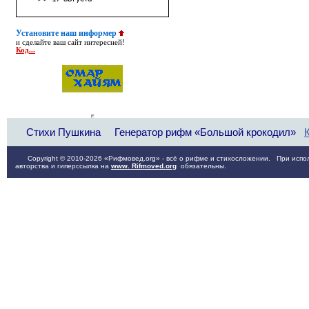
Установите наш информер
и сделайте ваш сайт интересней!
Код...
Стихи Пушкина
Генератор рифм «Большой крокодил»
Copyright © 2010-2026 «Рифмовед.org» - всё о рифме и стихосложении. При испол
авторства и гиперссылка на
www. Rifmoved.org
обязательны.