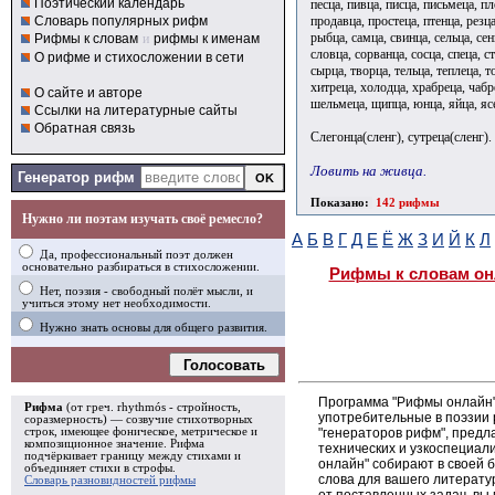
Поэтический календарь
песца, пивца, писца, письмеца, п
продавца, простеца, птенца, резц
Словарь популярных рифм
рыбца, самца, свинца, сельца, сен
Рифмы к словам
и
рифмы к именам
словца, сорванца, сосца, спеца, с
О рифме и стихосложении в сети
сырца, творца, тельца, теплеца, т
хитреца, холодца, храбреца, чабре
О сайте и авторе
шельмеца, щипца, юнца, яйца, яс
Ссылки на литературные сайты
Обратная связь
Слегонца(сленг), сутреца(сленг).
Ловить на живца.
Генератор рифм
Показано:
142 рифмы
Нужно ли поэтам изучать своё ремесло?
А
Б
В
Г
Д
Е
Ё
Ж
З
И
Й
К
Л
Да, профессиональный поэт должен
основательно разбираться в стихосложении.
Рифмы к словам он
Нет, поэзия - свободный полёт мысли, и
учиться этому нет необходимости.
Нужно знать основы для общего развития.
Голосовать
Программа "Рифмы онлайн"
Рифма
(от греч. rhythmós - стройность,
употребительные в поэзии р
соразмерность) — созвучие стихотворных
"генераторов рифм", пред
строк, имеющее фоническое, метрическое и
композиционное значение.
Рифма
технических и узкоспециал
подчёркивает границу между стихами и
онлайн" собирают в своей 
объединяет стихи в
строфы
.
слова для вашего литерату
Словарь разновидностей рифмы
от поставленных задач, вы