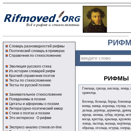
РИФМ
Словарь разновидностей рифмы
Поэтический словарь в примерах
Справочник по стихосложению
Эволюция русского стиха
Из истории словарей рифм
Краткий справочник поэтов
РИФМЫ 
Тесты по стихосложению
Тесты по русской поэзии
Гнильца, грязца, кислеца, ленца, 
хрипотца.
Занимательное стихосложение
Псевдонимы в поэзии
Беглеца, бельеца, берца, близнеца
Цитаты и афоризмы о поэзии
венца, винца, воронца, глупца, го
Литературно-поэтический юмор
дельца, деревца, дерьмеца, дрянц
Стихи о поэтах и поэзии
жреца, звонца, зубца, игреца, ист
Это интересно
О рифме
косца, крестца, крыльца, кружевц
ловца, льстеца, мальца, мертвеца
Экспресс-анализ стихов on-line
образца, огольца, огурца, озерца,