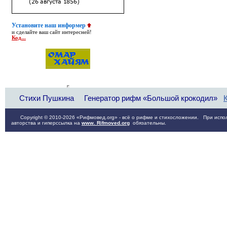
Установите наш информер
и сделайте ваш сайт интересней!
Код...
Стихи Пушкина
Генератор рифм «Большой крокодил»
Copyright © 2010-2026 «Рифмовед.org» - всё о рифме и стихосложении. При испол
авторства и гиперссылка на
www. Rifmoved.org
обязательны.