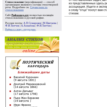
Стихосложение
(версификация) — способ
из представленных здесь 
организации звукового состава стихотворной
ассоциация. Ищите и экспе
речи. Подробнее см.
Справочник по
к слову "отца" поогут вам 
стихосложению
стихам.
Сайт
Рифмовед.org
полностью посвящён
стихосложению и русской рифме.
Русские поэты:
А.П.Сумароков
|
М.Цветаева
|
Ф.И.Тютчев
|
А.Ахматова
|
Ф.И.Тютчев
|
Рифма к слову «трудодня»