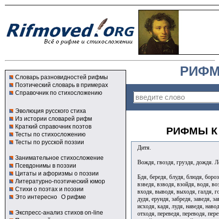
РИФМ
Словарь разновидностей рифмы
Поэтический словарь в примерах
Справочник по стихосложению
Эволюция русского стиха
Из истории словарей рифм
Краткий справочник поэтов
РИФМЫ К 
Тесты по стихосложению
Тесты по русской поэзии
Дитя.
Занимательное стихосложение
Вождя, гвоздя, груздя, дождя. 
Псевдонимы в поэзии
Цитаты и афоризмы о поэзии
Бдя, бередя, блудя, блюдя, бороз
Литературно-поэтический юмор
взведя, взводя, взойдя, водя, во
Стихи о поэтах и поэзии
входя, выводя, выходя, галдя, г
Это интересно
О рифме
дудя, ерундя, забредя, заведя, за
исходя, кадя, лудя, наведя, наво
Экспресс-анализ стихов on-line
отходя, переведя, переводя, пере