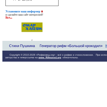
Установите наш информер
и сделайте ваш сайт интересней!
Код...
Стихи Пушкина
Генератор рифм «Большой крокодил»
Copyright © 2010-2026 «Рифмовед.org» - всё о рифме и стихосложении. При испол
авторства и гиперссылка на
www. Rifmoved.org
обязательны.