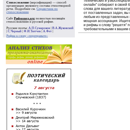
технических и узкоспециал
Стихосложение
(версификация) — способ
онлайн" собирают в своей 
организации звукового состава стихотворной
слова для вашего литерату
речи. Подробнее см.
Справочник по
стихосложению
от поставленных задач, вы
любым из представленных 
Сайт
Рифмовед.org
полностью посвящён
мощная ассоциация. Ищите 
стихосложению и русской рифме.
и рифмы к слову "решетя" п
Русские поэты:
А.П.Сумароков
|
В.А.Жуковский
требовательными к вашим 
|
С.Черный
|
Ф.И.Тютчев
|
А.Фет
|
Рифма к слову «переправьте»