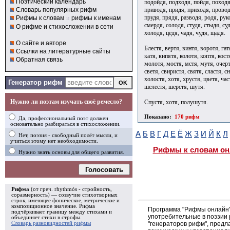
Поэтический календарь
подойдя, подходя, пойдя, походя
приводя, придя, приходя, провод
Словарь популярных рифм
прудя, прядя, разводя, родя, руко
Рифмы к словам
и
рифмы к именам
смердя, солодя, студя, стыдя, суд
О рифме и стихосложении в сети
холодя, цедя, чадя, чудя, щадя.
О сайте и авторе
Блестя, вертя, винтя, воротя, гат
Ссылки на литературные сайты
катя, кипятя, колотя, коптя, кост
Обратная связь
молотя, мостя, мстя, мутя, очерт
светя, свиристя, святя, сластя, с
холостя, хотя, хрустя, цветя, час
Генератор рифм
шелестя, шерстя, шутя.
Нужно ли поэтам изучать своё ремесло?
Спустя, хотя, полушутя.
Показано:
170 рифм
Да, профессиональный поэт должен
основательно разбираться в стихосложении.
А
Б
В
Г
Д
Е
Ё
Ж
З
И
Й
К
Л
Нет, поэзия - свободный полёт мысли, и
учиться этому нет необходимости.
Рифмы к словам он
Нужно знать основы для общего развития.
Голосовать
Рифма
(от греч. rhythmós - стройность,
соразмерность) — созвучие стихотворных
строк, имеющее фоническое, метрическое и
композиционное значение.
Рифма
Программа "Рифмы онлайн"
подчёркивает границу между стихами и
употребительные в поэзии 
объединяет стихи в
строфы
.
"генераторов рифм", пред
Словарь разновидностей рифмы