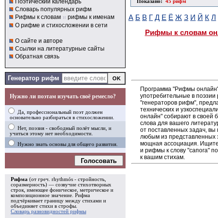
Поэтический календарь
Показано:
45 рифм
Словарь популярных рифм
Рифмы к словам
и
рифмы к именам
А
Б
В
Г
Д
Е
Ё
Ж
З
И
Й
К
Л
О рифме и стихосложении в сети
Рифмы к словам он
О сайте и авторе
Ссылки на литературные сайты
Обратная связь
Генератор рифм
Программа "Рифмы онлайн"
употребительные в поэзии р
Нужно ли поэтам изучать своё ремесло?
"генераторов рифм", пред
технических и узкоспециал
Да, профессиональный поэт должен
онлайн" собирают в своей 
основательно разбираться в стихосложении.
слова для вашего литерату
Нет, поэзия - свободный полёт мысли, и
от поставленных задач, вы 
учиться этому нет необходимости.
любым из представленных 
мощная ассоциация. Ищите 
Нужно знать основы для общего развития.
и рифмы к слову "сапога" 
к вашим стихам.
Голосовать
Рифма
(от греч. rhythmós - стройность,
соразмерность) — созвучие стихотворных
строк, имеющее фоническое, метрическое и
композиционное значение.
Рифма
подчёркивает границу между стихами и
объединяет стихи в
строфы
.
Словарь разновидностей рифмы