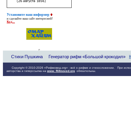
Установите наш информер
и сделайте ваш сайт интересней!
Код...
Стихи Пушкина
Генератор рифм «Большой крокодил»
Copyright © 2010-2026 «Рифмовед.org» - всё о рифме и стихосложении. При испол
авторства и гиперссылка на
www. Rifmoved.org
обязательны.