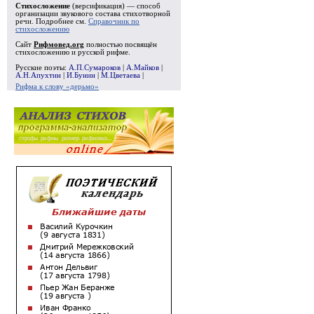
Стихосложение
(версификация) — способ
организации звукового состава стихотворной
речи. Подробнее см.
Справочник по
стихосложению
Сайт
Рифмовед.org
полностью посвящён
стихосложению и русской рифме.
Русские поэты:
А.П.Сумароков
|
А.Майков
|
А.Н.Апухтин
|
И.Бунин
|
М.Цветаева
|
Рифма к слову «дерьмо»