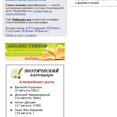
к вашим стихам.
Стихосложение
(версификация) — способ
организации звукового состава стихотворной
речи. Подробнее см.
Справочник по
стихосложению
Сайт
Рифмовед.org
полностью посвящён
стихосложению и русской рифме.
Русские поэты:
А.П.Сумароков
|
Н.Рубцов
|
С.А.Есенин
|
И.Бунин
|
В.Брюсов
|
Рифма к слову «правим»