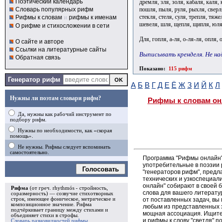
Поэтический календарь
дремля, зля, золя, кабаля, каля, 
пошля, пыля, руля, рыхля, сверля
Словарь популярных рифм
стекля, стеля, суля, трепля, тяже
Рифмы к словам
и
рифмы к именам
шевеля, шля, щепля, щипля, юля
О рифме и стихосложении в сети
Для, гопля, а-ля, о-ля-ля, опля, 
О сайте и авторе
Ссылки на литературные сайты
Выписывать кренделя. Не над
Обратная связь
Показано:
115 рифм
Генератор рифм
А
Б
В
Г
Д
Е
Ё
Ж
З
И
Й
К
Л
Нужны ли поэтам словари рифм?
Рифмы к словам он
Да, нужны как рабочий инструмент по
подбору рифм.
Нужны по необходимости, как «скорая
помощь».
Не нужны. Рифмы следует вспоминать
самостоятельно.
Программа "Рифмы онлайн"
употребительные в поэзии р
Голосовать
"генераторов рифм", пред
технических и узкоспециал
онлайн" собирают в своей 
Рифма
(от греч. rhythmós - стройность,
слова для вашего литерату
соразмерность) — созвучие стихотворных
от поставленных задач, вы
строк, имеющее фоническое, метрическое и
композиционное значение.
Рифма
любым из представленных 
подчёркивает границу между стихами и
мощная ассоциация. Ищите 
объединяет стихи в
строфы
.
и рифмы к слову "светля" 
Словарь разновидностей рифмы