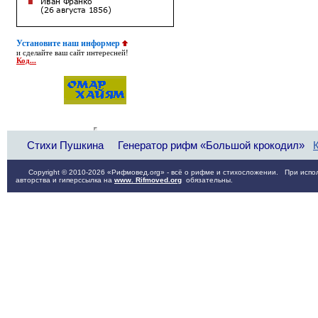
Установите наш информер
и сделайте ваш сайт интересней!
Код...
Стихи Пушкина
Генератор рифм «Большой крокодил»
Copyright © 2010-2026 «Рифмовед.org» - всё о рифме и стихосложении. При испол
авторства и гиперссылка на
www. Rifmoved.org
обязательны.