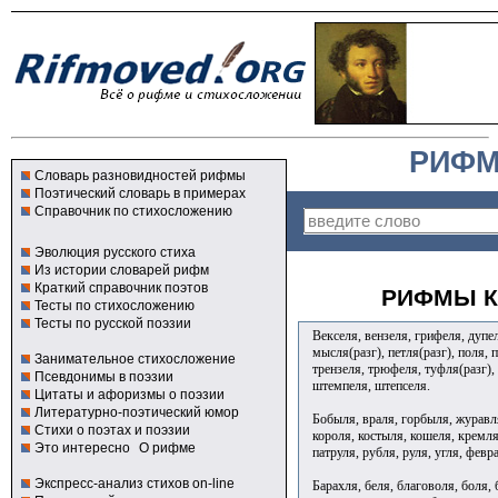
РИФМ
Словарь разновидностей рифмы
Поэтический словарь в примерах
Справочник по стихосложению
Эволюция русского стиха
Из истории словарей рифм
Краткий справочник поэтов
РИФМЫ К
Тесты по стихосложению
Тесты по русской поэзии
Векселя, вензеля, грифеля, дупел
мысля(разг), петля(разг), поля, п
Занимательное стихосложение
трензеля, трюфеля, туфля(разг),
Псевдонимы в поэзии
штемпеля, штепселя.
Цитаты и афоризмы о поэзии
Литературно-поэтический юмор
Бобыля, враля, горбыля, журавля
Стихи о поэтах и поэзии
короля, костыля, кошеля, кремля
Это интересно
О рифме
патруля, рубля, руля, угля, февр
Экспресс-анализ стихов on-line
Барахля, беля, благоволя, боля, б