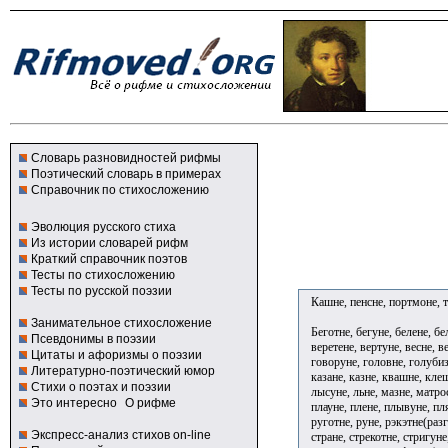
Словарь разновидностей рифмы
Поэтический словарь в примерах
Справочник по стихосложению
Эволюция русского стиха
Из истории словарей рифм
Краткий справочник поэтов
Тесты по стихосложению
Тесты по русской поэзии
Кашне, пенсне, портмоне, т
Занимательное стихосложение
Беготне, бегуне, белене, б
Псевдонимы в поэзии
веретене, вертуне, весне, 
Цитаты и афоризмы о поэзии
говоруне, головне, голубизн
Литературно-поэтический юмор
казане, казне, квашне, клеш
Стихи о поэтах и поэзии
лысуне, льне, мазне, матрос
Это интересно
О рифме
плауне, плене, плывуне, пл
руготне, руне, рэкэтне(разг
Экспресс-анализ стихов on-line
стране, стрекотне, стригуне