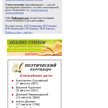
Стихосложение
(версификация) — способ
организации звукового состава стихотворной
речи. Подробнее см.
Справочник по
стихосложению
Сайт
Рифмовед.org
полностью посвящён
стихосложению и русской рифме.
Русские поэты:
А.П.Сумароков
|
Н.Гумилев
|
И.Ф.Анненский
|
Н.Гумилев
|
М.И.Алигер
|
Рифма к слову «зверьё»