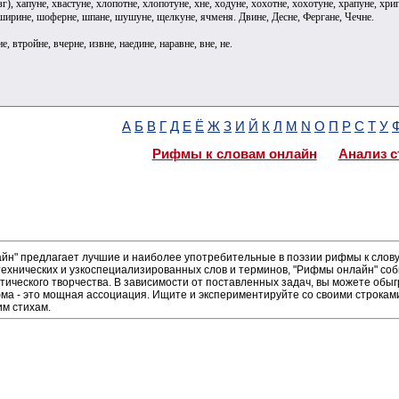
г), хапуне, хвастуне, хлопотне, хлопотуне, хне, ходуне, хохотне, хохотуне, храпуне, хрип
ширине, шоферне, шпане, шушуне, щелкуне, ячменя. Двине, Десне, Фергане, Чечне.
, втройне, вчерне, извне, наедине, наравне, вне, не.
А
Б
В
Г
Д
Е
Ё
Ж
З
И
Й
К
Л
М
N
О
П
Р
С
Т
У
Рифмы к словам онлайн
Анализ с
н" предлагает лучшие и наиболее употребительные в поэзии рифмы к слову 
ехнических и узкоспециализированных слов и терминов, "Рифмы онлайн" соб
тического творчества. В зависимости от поставленных задач, вы можете обы
а - это мощная ассоциация. Ищите и экспериментируйте со своими строками, 
м стихам.