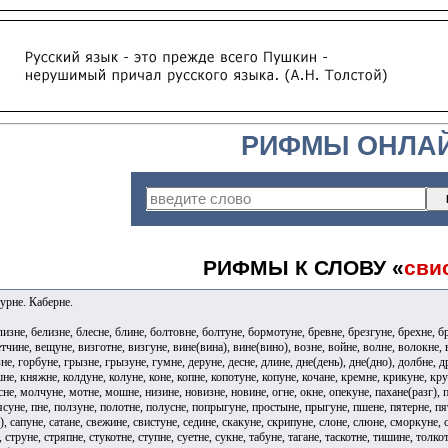
РИФМЫ ОНЛА
РИФМЫ К СЛОВУ «
сви
урне. Каберне.
елизне, белизне, блесне, блине, болтовне, болтуне, бормотуне, бревне, брезгуне, брехне, 
ветчине, вещуне, визготне, визгуне, вине(вина), вине(вино), возне, войне, волне, волокне,
е, горбуне, грызне, грызуне, гумне, деруне, десне, длине, дне(день), дне(дно), долбне, др
не, княжне, колдуне, колуне, коне, копне, копотуне, копуне, кочане, кремне, крикуне, кру
не, молчуне, мотне, мошне, низине, новизне, новине, огне, окне, опекуне, пахане(разг), п
ясуне, пне, ползуне, полотне, полусне, попрыгуне, простыне, прыгуне, пшене, пятерне, пятн
), сапуне, сатане, свежине, свистуне, седине, скакуне, скрипуне, слоне, слюне, сморкуне, с
, струне, стряпне, стукотне, ступне, суетне, сукне, табуне, тагане, таскотне, тишине, толк