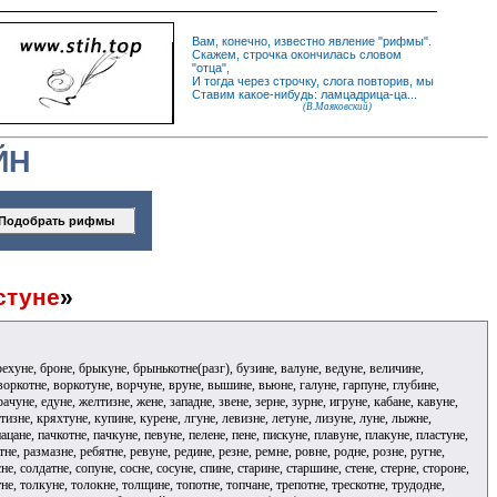
Вам, конечно, известно
явление
"
рифмы
".
Скажем,
строчка
окончилась словом
"
отца
",
И
тогда
через строчку, слога повторив, мы
Ставим какое-нибудь: ламцадрица-ца...
(В.Маяковский)
ЙН
стуне
»
брехуне, броне, брыкуне, брынькотне(разг), бузине, валуне, ведуне, величине,
 воркотне, воркотуне, ворчуне, вруне, вышине, вьюне, галуне, гарпуне, глубине,
ачуне, едуне, желтизне, жене, западне, звене, зерне, зурне, игруне, кабане, кавуне,
тизне, кряхтуне, купине, курене, лгуне, левизне, летуне, лизуне, луне, лыжне,
ацане, пачкотне, пачкуне, певуне, пелене, пене, пискуне, плавуне, плакуне, пластуне,
е, размазне, ребятне, ревуне, редине, резне, ремне, ровне, родне, розне, ругне,
не, солдатне, сопуне, сосне, сосуне, спине, старине, старшине, стене, стерне, стороне,
отне, толкуне, толокне, толщине, топотне, топчане, трепотне, трескотне, трудодне,