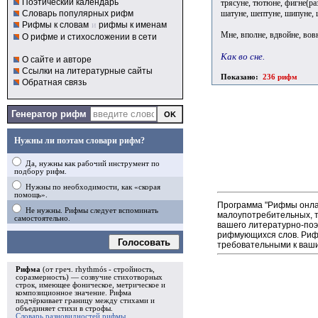
Поэтический календарь
трясуне, тютюне, фигне(раз
шатуне, шептуне, шипуне, 
Словарь популярных рифм
Рифмы к словам
и
рифмы к именам
Мне, вполне, вдвойне, вовне
О рифме и стихосложении в сети
Как во сне.
О сайте и авторе
Ссылки на литературные сайты
Показано:
236 рифм
Обратная связь
Генератор рифм
Нужны ли поэтам словари рифм?
Да, нужны как рабочий инструмент по
подбору рифм.
Нужны по необходимости, как «скорая
помощь».
Программа "Рифмы онлай
Не нужны. Рифмы следует вспоминать
малоупотребительных, т
самостоятельно.
вашего литературно-поэ
рифмующихся слов. Рифм
Голосовать
требовательными к ваши
Рифма
(от греч. rhythmós - стройность,
соразмерность) — созвучие стихотворных
строк, имеющее фоническое, метрическое и
композиционное значение.
Рифма
подчёркивает границу между стихами и
объединяет стихи в
строфы
.
Словарь разновидностей рифмы