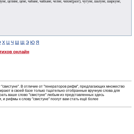
уне, целине, цене, чабане, чайхане, челне, чихне(разг), чугуне, шалуне, шаркуне,
Ф
Х
Ц
Ч
Ш
Щ
Э
Ю
Я
тихов онлайн
"свистуне". В отличие от "генераторов рифм", предлагающих множество
ирают в своей базе только тщательно отобранные вручную слова для
грать ваше слово "свистуне" любым из представленных здесь
и рифмы к слову "свистуне" поогут вам стать ещё более