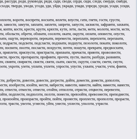
и, рассуди, роди, руководи, ряди, сади, своди, серди, сиди, следи, смерди, снабди,
сходи, тверди, уводи, угоди, уди, уйди, укради, упади, упреди, уроди, усади, усиди,
плоти, вороти, воспрети, восхити, вплети, впусти, гати, гнети, гости, грусти,
и, замости, замути, заплати, заплети, запрети, запусти, засвисти, зафранти, захвати,
, копти, кости, крести, крути, кряхти, кути, лети, льсти, мети, молоти, мости, мсти,
ти, обольсти, обрети, обхвати, озолоти, окати, окрути, оплати, оповести, опусти,
хвати, ощути, перевороти, перекати, перемести, переплати, переплети, перехвати,
и, подрасти, подсвети, подсласти, подхвати, подшути, позолоти, покати, поколоти,
и, посвяти, посети, посласти, похрусти, почти, пошути, преврати, предвосхити,
, приплети, приспусти, пристрасти, прихвати, причасти, приюти, провозвести,
исти, прости, протарахти, профинти, прочти, пусти, пыхти, разбуди, развинти,
и, свинти, свиристи, свисти, святи, скати, скости, скрути, сласти, смети, смути,
ороти, укроти, улети, уплати, уплети, упрости, упусти, ухвати, участи, учти, финти,
сти, добрести, довезти, довести, догрести, дойти, домести, донести, доползти,
звести, изобрести, изойти, мести, набрести, навезти, навести, найти, намести, нанести,
ти, отвести, отмести, отнести, отойти, отползти, отрясти, отцвести, перевезти,
дойти, подплести, подползти, ползти, понести, превзойти, превознести, преподнести,
, произойти, произрасти, пройти, пойти, пронести, проплести, проползти, прорасти,
лзти, трясти, увезти, угнести, уйти, унести, уплести, уползти, утрясти.