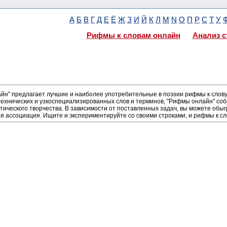
А
Б
В
Г
Д
Е
Ё
Ж
З
И
Й
К
Л
М
N
О
П
Р
С
Т
У
Рифмы к словам онлайн
Анализ с
н" предлагает лучшие и наиболее употребительные в поэзии рифмы к слову 
ехнических и узкоспециализированных слов и терминов, "Рифмы онлайн" соб
тического творчества. В зависимости от поставленных задач, вы можете об
я ассоциация. Ищите и экспериментируйте со своими строками, и рифмы к сл