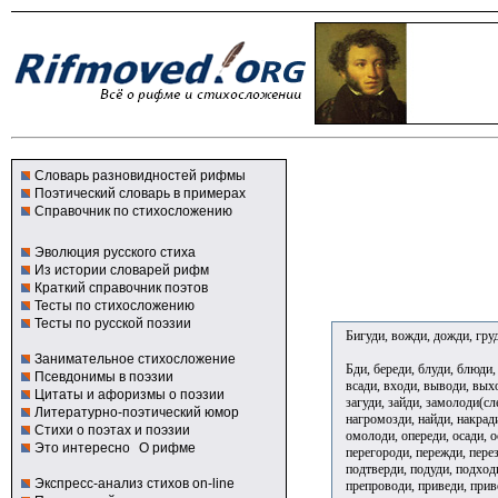
Словарь разновидностей рифмы
Поэтический словарь в примерах
Справочник по стихосложению
Эволюция русского стиха
Из истории словарей рифм
Краткий справочник поэтов
Тесты по стихосложению
Тесты по русской поэзии
Бигуди, вожди, дожди, гру
Занимательное стихосложение
Бди, береди, блуди, блюди,
Псевдонимы в поэзии
всади, входи, выводи, выхо
Цитаты и афоризмы о поэзии
загуди, зайди, замолоди(сле
Литературно-поэтический юмор
нагромозди, найди, накради
Стихи о поэтах и поэзии
омолоди, опереди, осади, о
Это интересно
О рифме
перегороди, пережди, перез
подтверди, подуди, подходи
Экспресс-анализ стихов on-line
препроводи, приведи, приво