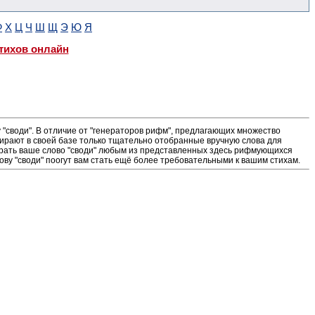
Ф
Х
Ц
Ч
Ш
Щ
Э
Ю
Я
тихов онлайн
"своди". В отличие от "генераторов рифм", предлагающих множество
ирают в своей базе только тщательно отобранные вручную слова для
ыграть ваше слово "своди" любым из представленных здесь рифмующихся
ову "своди" поогут вам стать ещё более требовательными к вашим стихам.