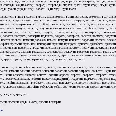
 пруди, пряди, разбуди, разводи, разгляди, разряди, разубеди, раскради, рассади, рассерд
, соблюди, сойди, солоди, сооруди, сопроводи, спряди, сряди, ссуди, студи, стыди, суди, 
верди, уходи, учреди, ходи, холоди, цеди, чади, чуди, щади.
ти, взмети, винти, вколоти, вкрути, влети, вмести, вмети, возврати, возмести, возмути, во
завинти, загрусти, закати, заколоти, закопти, закрепости, закрути, закряхти, залети, замет
ити, золоти, изверти, изврати, изобрети, изрешети, исколоти, испусти, кати, кипяти, колоти
ати, налети, намути, наплети, напусти, насвисти, насласти, начерти, облети, обмети, обога
насти, отверти, отвинти, откати, открути, отомсти, отплати, отпусти, отрасти, отхвати, о
ти, погости, погрусти, подверти, подвинти, подкати, подкрути, подлети, подмети, подпуст
 полети, польсти, помести(положи), помети, помути, попыхти, поработи, посвети, посвист
екрати, прельсти, привинти, привороти, прикати, прикрути, прилети, приобрети, приплати
и, прокипяти, прокопти, прокрути, прокути, пролети, промети, пропусти, просвети, просв
ти, размолоти, раскати, расколоти, раскрепости, раскрути, расплети, распусти, расти, свет
сократи, сочти, сплети, сплоти, спусти, схвати, тарахти, тяготи, угнети, угости, укати, ук
и, хрусти, цвети, части, черти, чести, чти, шелести, шерсти, шути.
сти, везти, вести, взбрести, взойти, внести, вмести, воспроизвести, вплести, вползти, гре
 зайти, замести, занести, запасти, заплести, заползти, зарасти, затрясти, зацвести, идти, и
ти, нести, обвести, обмести, обнести, обойти, обрасти, обрести, обтрясти, отбрести, отвез
сти, переплести, плести, повезти, повезти(подфартить), подвести, подмести, поднести, по
сти, прийти, принести, приобрести, припасти, приплести, приползти, провести, произнести
сти, скрести, снести, снизойти, соблюсти, сойти, соотнести, сотрясти, спасти, сплести, спо
и, двадцати, тридцати.
ереди, посреди, среди. Почти, прости, взаперти.
ти.