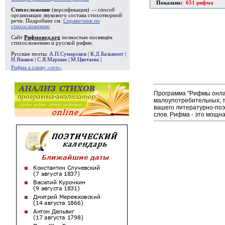
Показана:
651 рифма
Стихосложение
(версификация) — способ
организации звукового состава стихотворной
речи. Подробнее см.
Справочник по
стихосложению
Сайт
Рифмовед.org
полностью посвящён
стихосложению и русской рифме.
Русские поэты:
А.П.Сумароков
|
К.Д.Бальмонт
|
Н.Языков
|
С.Я.Маршак
|
М.Цветаева
|
Рифма к слову «ого»
Программа "Рифмы онлай
малоупотребительных, т
вашего литературно-поэ
слов. Рифма - это мощна