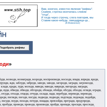
Вам, конечно, известно
явление
"
рифмы
".
Скажем,
строчка
окончилась словом
"
отца
",
И
тогда
через строчку, слога повторив, мы
Ставим какое-нибудь: ламцадрица-ца...
(В.Маяковский)
ЙН
оди
»
збуди, возводи, вознагради, возроди, воспроизведи, восходи, впади, впряди, вреди,
ерунди, жди, заблуди, забреди, заведи, заводи, загороди, загради, загромозди,
, клади, кради, луди, молоди, наведи, наводи, навреди, нагороди, награди,
ди, нуди, обведи, обводи, обгороди, обожди, обойди, обсуди, обходи, огляди, огради,
 отсуди, отходи, отцеди, отчуди, охлади, пади, перебуди, переведи, переводи,
вреди, погляди, погоди, погуди, подведи, подводи, подгляди, подожди, подойди,
, посуди, поуди, походи, почуди, пощади, превзойди, прегради, предупреди,
, пробуди, проведи, проводи, производи, пройди, пропади, просиди, проследи,