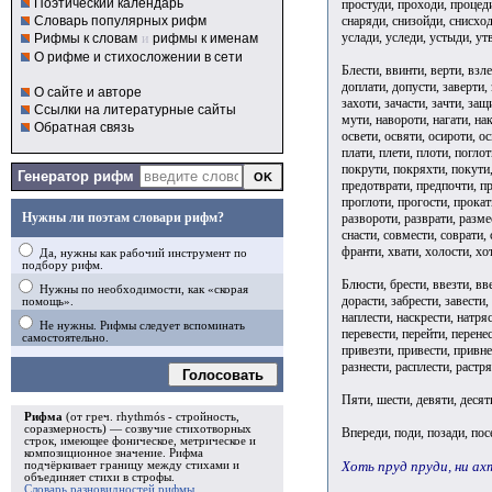
Поэтический календарь
простуди, проходи, процеди,
снаряди, снизойди, снисходи
Словарь популярных рифм
услади, уследи, устыди, ут
Рифмы к словам
и
рифмы к именам
О рифме и стихосложении в сети
Блести, ввинти, верти, взле
доплати, допусти, заверти, 
О сайте и авторе
захоти, зачасти, зачти, защ
Ссылки на литературные сайты
мути, навороти, нагати, нак
Обратная связь
освети, освяти, осироти, ос
плати, плети, плоти, погло
покрути, покряхти, покути,
Генератор рифм
предотврати, предпочти, пр
проглоти, прогости, прокат
Нужны ли поэтам словари рифм?
развороти, разврати, размес
снасти, совмести, соврати, 
франти, хвати, холости, хот
Да, нужны как рабочий инструмент по
подбору рифм.
Блюсти, брести, ввезти, вве
Нужны по необходимости, как «скорая
дорасти, забрести, завести,
помощь».
наплести, наскрести, натряс
Не нужны. Рифмы следует вспоминать
перевести, перейти, перене
самостоятельно.
привезти, привести, привне
разнести, расплести, растря
Голосовать
Пяти, шести, девяти, десят
Рифма
(от греч. rhythmós - стройность,
соразмерность) — созвучие стихотворных
Впереди, поди, позади, пос
строк, имеющее фоническое, метрическое и
композиционное значение.
Рифма
Хоть пруд пруди, ни ах
подчёркивает границу между стихами и
объединяет стихи в
строфы
.
Словарь разновидностей рифмы