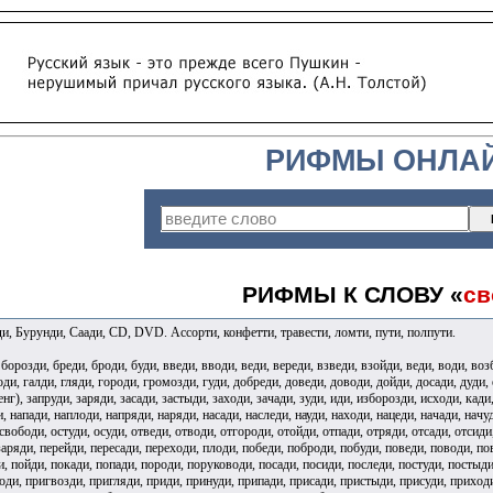
РИФМЫ ОНЛА
РИФМЫ К СЛОВУ «
св
ди, Бурунди, Саади, CD, DVD. Ассорти, конфетти, травести, ломти, пути, полпути.
 борозди, бреди, броди, буди, введи, вводи, веди, вереди, взведи, взойди, веди, води, во
ди, галди, гляди, городи, громозди, гуди, добреди, доведи, доводи, дойди, досади, дуди, 
нг), запруди, заряди, засади, застыди, заходи, зачади, зуди, иди, изборозди, исходи, кади
, напади, наплоди, напряди, наряди, насади, наследи, науди, находи, нацеди, начади, начу
свободи, остуди, осуди, отведи, отводи, отгороди, отойди, отпади, отряди, отсади, отсиди,
аряди, перейди, пересади, переходи, плоди, победи, поброди, побуди, поведи, поводи, по
, пойди, покади, попади, породи, поруководи, посади, посиди, последи, постуди, постыди
ди, пригвозди, пригляди, приди, принуди, припади, присади, пристыди, присуди, приходи