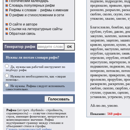
Поэтический календарь
подпилю, подразделю, под
предпошлю, привалю, приз
Словарь популярных рифм
разошлю, разрыхлю, раскал
Рифмы к словам
и
рифмы к именам
скоблю, сколю, скулю, смо
О рифме и стихосложении в сети
утяжелю, хвалю, хмелю, х
О сайте и авторе
Благословлю, бомблю, вдо
Ссылки на литературные сайты
грублю, гублю, давлю, де
Обратная связь
закуплю, залеплю, заломлю
захриплю, зацеплю, зашип
кривлю, кроплю, куплю, л
Генератор рифм
нарублю, наступлю, натоп
огрублю, одушевлю, оживл
Нужны ли поэтам словари рифм?
отрезвлю, отрублю, отско
переступлю, перетерплю, 
поднакоплю, подновлю, по
Да, нужны как рабочий инструмент по
подбору рифм.
потерплю, потомлю, потоп
прикормлю, прикреплю, п
Нужны по необходимости, как «скорая
проломлю, прорублю, прос
помощь».
раскормлю, раскреплю, рас
Не нужны. Рифмы следует вспоминать
скоблю, скоплю, скорблю,
самостоятельно.
ступлю, сурьмлю, сцеплю,
установлю, устремлю, ус
Голосовать
Ай-лю-лю, улюлю.
Рифма
(от греч. rhythmós - стройность,
соразмерность) — созвучие стихотворных
Показано:
560 рифм
строк, имеющее фоническое, метрическое и
композиционное значение.
Рифма
подчёркивает границу между стихами и
объединяет стихи в
строфы
.
Словарь разновидностей рифмы