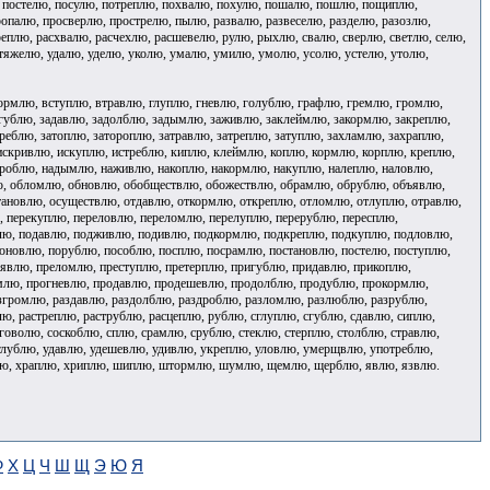
, постелю, посулю, потреплю, похвалю, похулю, пошалю, пошлю, пощиплю,
палю, просверлю, прострелю, пылю, развалю, развеселю, разделю, разозлю,
реплю, расхвалю, расчехлю, расшевелю, рулю, рыхлю, свалю, сверлю, светлю, селю,
 тяжелю, удалю, уделю, уколю, умалю, умилю, умолю, усолю, устелю, утолю,
рмлю, вступлю, втравлю, глуплю, гневлю, голублю, графлю, гремлю, громлю,
гублю, задавлю, задолблю, задымлю, заживлю, заклеймлю, закормлю, закреплю,
ереблю, затоплю, затороплю, затравлю, затреплю, затуплю, захламлю, захраплю,
скривлю, искуплю, истреблю, киплю, клеймлю, коплю, кормлю, корплю, креплю,
дроблю, надымлю, наживлю, накоплю, накормлю, накуплю, налеплю, наловлю,
ю, обломлю, обновлю, обобществлю, обожествлю, обрамлю, обрублю, объявлю,
тановлю, осуществлю, отдавлю, откормлю, откреплю, отломлю, отлуплю, отравлю,
, перекуплю, переловлю, переломлю, перелуплю, перерублю, пересплю,
блю, подавлю, подживлю, подивлю, подкормлю, подкреплю, подкуплю, подловлю,
новлю, порублю, пособлю, посплю, посрамлю, постановлю, постелю, поступлю,
явлю, преломлю, преступлю, претерплю, пригублю, придавлю, прикоплю,
млю, прогневлю, продавлю, продешевлю, продолблю, продублю, прокормлю,
згромлю, раздавлю, раздолблю, раздроблю, разломлю, разлюблю, разрублю,
ю, растреплю, раструблю, расцеплю, рублю, сглуплю, сгублю, сдавлю, сиплю,
говолю, соскоблю, сплю, срамлю, срублю, стеклю, стерплю, столблю, стравлю,
углублю, удавлю, удешевлю, удивлю, укреплю, уловлю, умерщвлю, употреблю,
млю, храплю, хриплю, шиплю, штормлю, шумлю, щемлю, щерблю, явлю, язвлю.
Ф
Х
Ц
Ч
Ш
Щ
Э
Ю
Я