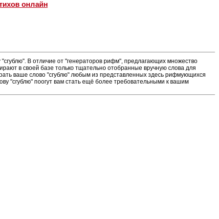
тихов онлайн
"сгублю". В отличие от "генераторов рифм", предлагающих множество
ирают в своей базе только тщательно отобранные вручную слова для
ыграть ваше слово "сгублю" любым из представленных здесь рифмующихся
ову "сгублю" поогут вам стать ещё более требовательными к вашим