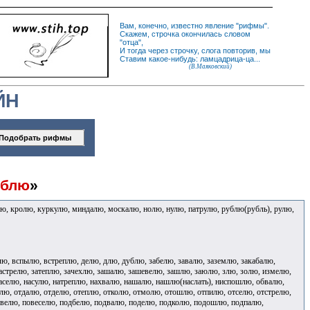
Вам, конечно, известно
явление
"
рифмы
".
Скажем,
строчка
окончилась словом
"
отца
",
И
тогда
через строчку, слога повторив, мы
Ставим какое-нибудь: ламцадрица-ца...
(В.Маяковский)
ЙН
ублю
»
ю, кролю, куркулю, миндалю, москалю, нолю, нулю, патрулю, рублю(рубль), рулю,
ю, вспылю, встреплю, делю, длю, дублю, забелю, завалю, заземлю, закабалю,
 застрелю, затеплю, зачехлю, зашалю, зашевелю, зашлю, заюлю, злю, золю, измелю,
населю, насулю, натреплю, нахвалю, нашалю, нашлю(наслать), ниспошлю, обвалю,
лю, отдалю, отделю, отеплю, отколю, отмолю, отошлю, отпилю, отселю, отстрелю,
овелю, повеселю, подбелю, подвалю, поделю, подколю, подошлю, подпалю,