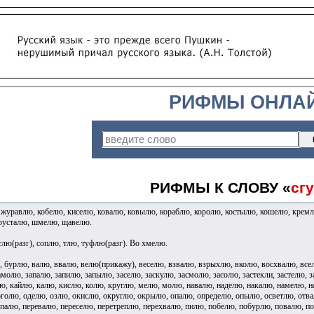
РИФМЫ ОНЛА
РИФМЫ К СЛОВУ «
сг
журавлю, кобелю, киселю, ковалю, ковылю, кораблю, королю, костылю, кошелю, кремл
русталю, шмелю, щавелю.
лю(разг), соплю, тлю, туфлю(разг). Во хмелю.
 бурлю, валю, ввалю, велю(прикажу), веселю, взвалю, взрыхлю, вколю, восхвалю, всел
амолю, запалю, запилю, запылю, заселю, заскулю, засмолю, засолю, застекли, застелю,
ю, кайлю, калю, кислю, колю, круглю, мелю, молю, навалю, наделю, накалю, намелю, 
оголю, оделю, озлю, окислю, округлю, окрылю, опалю, определю, опылю, осветлю, отва
палю, перевалю, переселю, перетреплю, перехвалю, пилю, побелю, побурлю, повалю, п