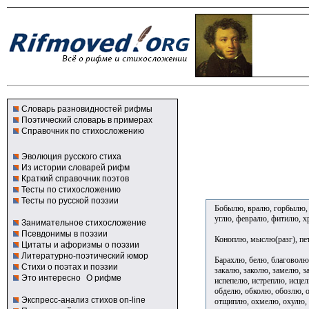
Словарь разновидностей рифмы
Поэтический словарь в примерах
Справочник по стихосложению
Эволюция русского стиха
Из истории словарей рифм
Краткий справочник поэтов
Тесты по стихосложению
Тесты по русской поэзии
Бобылю, вралю, горбылю, 
углю, февралю, фитилю, х
Занимательное стихосложение
Псевдонимы в поэзии
Коноплю, мыслю(разг), пет
Цитаты и афоризмы о поэзии
Литературно-поэтический юмор
Барахлю, белю, благоволю,
Стихи о поэтах и поэзии
закалю, заколю, замелю, з
Это интересно
О рифме
испепелю, истреплю, исцел
обделю, обколю, обозлю, 
Экспресс-анализ стихов on-line
отщиплю, охмелю, охулю, 