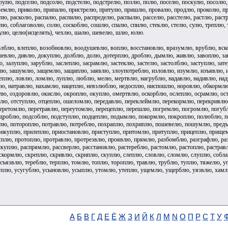
рулю, подселю, подсолю, подстелю, подстрелю, позлю, полю, поселю, поскулю, посолю
емлю, приколю, припалю, пристрелю, притулю, пришлю, провалю, продлю, проколю, про
ю, расколю, распалю, распилю, распределю, распылю, расселю, расстелю, растлю, раст
лю, соблаговолю, солю, соскоблю, сошлю, спалю, спилю, стеклю, стелю, сулю, треплю,
улю, целю(исцелять), чехлю, шалю, шевелю, шлю, юлю.
лблю, влеплю, возобновлю, воодушевлю, воплю, восстановлю, вразумлю, врублю, вско
шевлю, дивлю, докуплю, долблю, долю, дотерплю, дроблю, дымлю, живлю, завоплю, за
, залуплю, зарублю, заслеплю, засрамлю, застеклю, застелю, застолблю, заступлю, зат
лю, зашумлю, защемлю, защиплю, заявлю, злоупотреблю, изловлю, изумлю, изъявлю, и
еплю, ловлю, ломлю, луплю, люблю, мелю, мертвлю, нагрублю, надавлю, надивлю, на
лю, натравлю, нахамлю, нацеплю, невзлюблю, недосплю, ниспошлю, норовлю, обкормл
ю, оздоровлю, окислю, окроплю, окуплю, омертвлю, оскорблю, ослеплю, осрамлю, ос
блю, отступлю, отцеплю, ошеломлю, передавлю, переклеймлю, перекормлю, перекривлю
перетомлю, перетравлю, переутомлю, перецеплю, перешлю, погремлю, погромлю, погу
дроблю, подсоблю, подступлю, подцеплю, подымлю, покормлю, покроплю, полюблю, по
лю, потороплю, потравлю, потреблю, похраплю, похриплю, пошевелю, пошумлю, предъ
рикуплю, прилеплю, приостановлю, приступлю, притомлю, притуплю, прицеплю, прище
плю, протоплю, протравлю, протрезвлю, проявлю, прямлю, разбомблю, разграфлю, ра
куплю, распрямлю, рассверлю, расстановлю, растереблю, растомлю, растоплю, растравл
 скормлю, скреплю, скривлю, скриплю, скуплю, слеплю, словлю, сломлю, слуплю, собла
 съязвлю, тереблю, терплю, томлю, топлю, тороплю, травлю, трублю, туплю, тяжелю, 
туплю, усугублю, усыновлю, усыплю, утомлю, утеплю, ущемлю, ущерблю, уязвлю, ха
А
Б
В
Г
Д
Е
Ё
Ж
З
И
Й
К
Л
М
N
О
П
Р
С
Т
У