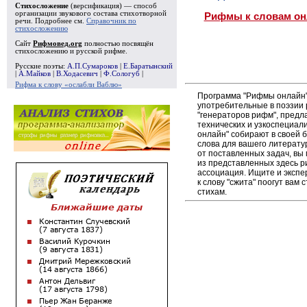
Стихосложение
(версификация) — способ
организации звукового состава стихотворной
Рифмы к словам он
речи. Подробнее см.
Справочник по
стихосложению
Сайт
Рифмовед.org
полностью посвящён
стихосложению и русской рифме.
Русские поэты:
А.П.Сумароков
|
Е.Баратынский
|
А.Майков
|
В.Ходасевич
|
Ф.Сологуб
|
Рифма к слову «ослабли Ваблю»
Программа "Рифмы онлайн"
употребительные в поэзии р
"генераторов рифм", пред
технических и узкоспециал
онлайн" собирают в своей 
слова для вашего литерату
от поставленных задач, вы
из представленных здесь 
ассоциация. Ищите и экспе
к слову "сжита" поогут вам
стихам.