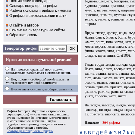
Поэтический календарь
Беднота, бледнота, быстрота, выс
дурнота, духота, краснота, красо
Словарь популярных рифм
мутота, нагота, немота, неправота
Рифмы к словам
и
рифмы к именам
простота, прямота, пустота, скуко
О рифме и стихосложении в сети
теплота, теснота, тошнота, тягота
широта.
О сайте и авторе
Ссылки на литературные сайты
Вреда, гнезда, дрозда, жида, льда,
Обратная связь
Альта, бинта, блинта, болта, бурт
жмота, зонта, кита, кнута, кота, к
моста, перста, песта, пласта, плот
Генератор рифм
финта, хвоста, хита, хлыста, хлю
штифта, шута, щита. Ста(100).
Нужно ли поэтам изучать своё ремесло?
Гнеда, горда, млада, молода, седа
Взята, вита, влита, воспринята, г
Да, профессиональный поэт должен
основательно разбираться в стихосложении.
завита, залита, занята, запита, за
лита, люта, налита, нанята, начат
Нет, поэзия - свободный полёт мысли, и
отжита, отлита, отнята, отпита, о
учиться этому нет необходимости.
почата, привита, принята, прожит
Нужно знать основы для общего развития.
развита, разлита, разнята, свита, 
унята, холоста, часта, чиста.
Голосовать
Да, всегда, завсегда, иногда, когд
навсегда, никогда, никуда, сюда, т
Рифма
(от греч. rhythmós - стройность,
Та, тра-та-та, вполсыта, неспрост
соразмерность) — созвучие стихотворных
строк, имеющее фоническое, метрическое и
композиционное значение.
Рифма
Показано:
294 рифмы
подчёркивает границу между стихами и
объединяет стихи в
строфы
.
Словарь разновидностей рифмы
А
Б
В
Г
Д
Е
Ё
Ж
З
И
Й
К
Л