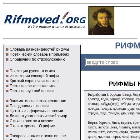
РИФМ
Словарь разновидностей рифмы
Поэтический словарь в примерах
Справочник по стихосложению
Эволюция русского стиха
Из истории словарей рифм
Краткий справочник поэтов
РИФМЫ К
Тесты по стихосложению
Тесты по русской поэзии
Байда(сленг), борода, балда, бед
вражда, года, города, господа, гр
Занимательное стихосложение
коляда, лабуда(нар), лебеда, мзда
Псевдонимы в поэзии
повода, поезда, провода, руда, ск
Цитаты и афоризмы о поэзии
страда, суда, тамада, уда, узда, х
Литературно-поэтический юмор
Стихи о поэтах и поэзии
Борта, береста, бита, верста, врат
Это интересно
О рифме
лапта, лепота, лета, лимита, мает
плита, пята, сирота, сорта, срамот
Экспресс-анализ стихов on-line
цвета, частота, черта, чета, эле