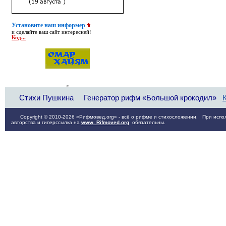
Установите наш информер
и сделайте ваш сайт интересней!
Код...
Стихи Пушкина
Генератор рифм «Большой крокодил»
Copyright © 2010-2026 «Рифмовед.org» - всё о рифме и стихосложении. При испол
авторства и гиперссылка на
www. Rifmoved.org
обязательны.